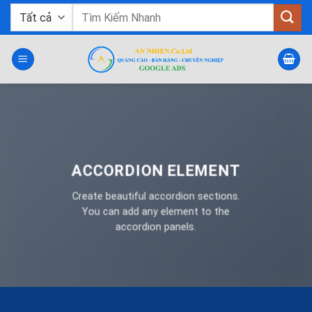
Bỏ
Tìm
qua
kiếm:
nội
dung
ACCORDION ELEMENT
Create beautiful accordion sections.
You can add any element to the
accordion panels.