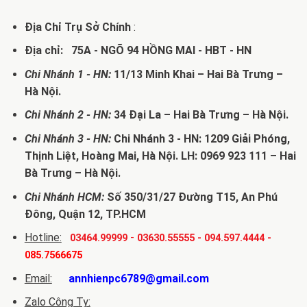
Địa Chỉ Trụ Sở Chính
:
Địa chỉ: 75A - NGÕ 94 HỒNG MAI - HBT - HN
Chi Nhánh 1 - HN:
11/13 Minh Khai – Hai Bà Trưng –
Hà Nội.
Chi Nhánh 2 - HN:
34 Đại La – Hai Bà Trưng – Hà Nội.
Chi Nhánh 3 - HN:
Chi Nhánh 3 - HN: 1209 Giải Phóng,
Thịnh Liệt, Hoàng Mai, Hà Nội. LH: 0969 923 111 – Hai
Bà Trưng – Hà Nội.
Chi Nhánh HCM:
Số 350/31/27 Đường T15, An Phú
Đông, Quận 12, TP.HCM
Hotline:
-
03464.99999
03630.55555
-
094.597.4444
-
085.7566675
Email:
annhienpc6789@gmail.com
Zalo Công Ty: