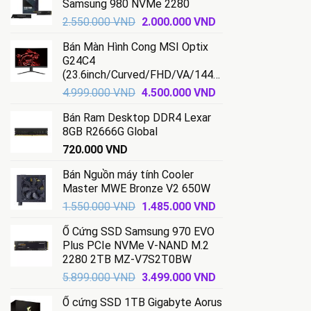
Samsung 980 NVMe 2280
47.600.000 VND.
là:
Giá
Giá
2.550.000
VND
2.000.000
VND
44.000.000 VND.
gốc
hiện
Bán Màn Hình Cong MSI Optix
là:
tại
G24C4
2.550.000 VND.
là:
(23.6inch/Curved/FHD/VA/144HZ/1ms)
2.000.000 VND.
Giá
Giá
4.999.000
VND
4.500.000
VND
gốc
hiện
Bán Ram Desktop DDR4 Lexar
là:
tại
8GB R2666G Global
4.999.000 VND.
là:
720.000
VND
4.500.000 VND.
Bán Nguồn máy tính Cooler
Master MWE Bronze V2 650W
Giá
Giá
1.550.000
VND
1.485.000
VND
gốc
hiện
Ổ Cứng SSD Samsung 970 EVO
là:
tại
Plus PCIe NVMe V-NAND M.2
1.550.000 VND.
là:
2280 2TB MZ-V7S2T0BW
1.485.000 VND.
Giá
Giá
5.899.000
VND
3.499.000
VND
gốc
hiện
Ổ cứng SSD 1TB Gigabyte Aorus
là:
tại