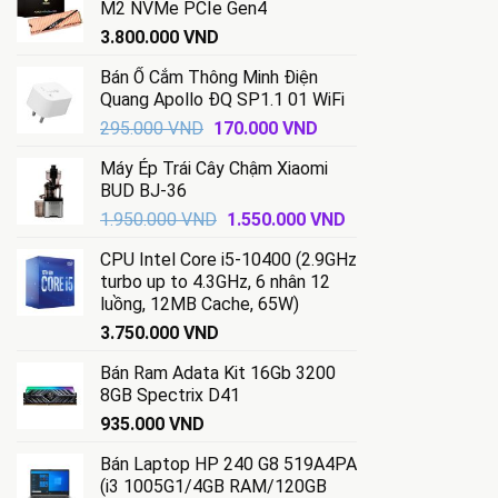
M2 NVMe PCIe Gen4
5.899.000 VND.
là:
3.800.000
VND
3.499.000 VND.
Bán Ổ Cắm Thông Minh Điện
Quang Apollo ĐQ SP1.1 01 WiFi
Giá
Giá
295.000
VND
170.000
VND
gốc
hiện
Máy Ép Trái Cây Chậm Xiaomi
là:
tại
BUD BJ-36
295.000 VND.
là:
Giá
Giá
1.950.000
VND
1.550.000
VND
170.000 VND.
gốc
hiện
CPU Intel Core i5-10400 (2.9GHz
là:
tại
turbo up to 4.3GHz, 6 nhân 12
1.950.000 VND.
là:
luồng, 12MB Cache, 65W)
1.550.000 VND.
3.750.000
VND
Bán Ram Adata Kit 16Gb 3200
8GB Spectrix D41
935.000
VND
Bán Laptop HP 240 G8 519A4PA
(i3 1005G1/4GB RAM/120GB