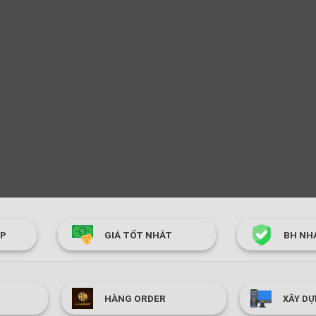
ÓP
GIÁ TỐT NHÂT
BH NH
HÀNG ORDER
XÂY DỰ