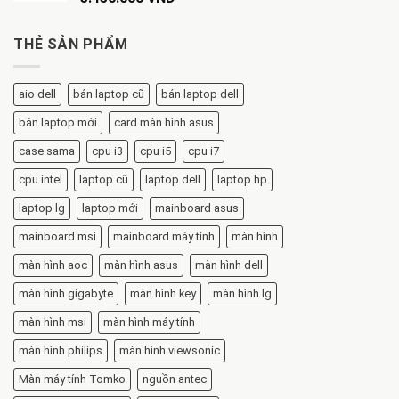
THẺ SẢN PHẨM
aio dell
bán laptop cũ
bán laptop dell
bán laptop mới
card màn hình asus
case sama
cpu i3
cpu i5
cpu i7
cpu intel
laptop cũ
laptop dell
laptop hp
laptop lg
laptop mới
mainboard asus
mainboard msi
mainboard máy tính
màn hình
màn hình aoc
màn hình asus
màn hình dell
màn hình gigabyte
màn hình key
màn hình lg
màn hình msi
màn hình máy tính
màn hình philips
màn hình viewsonic
Màn máy tính Tomko
nguồn antec