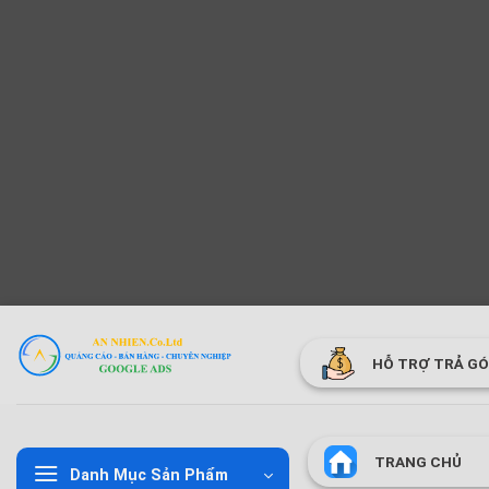
Bỏ
qua
HỖ TRỢ TRẢ G
nội
dung
TRANG CHỦ
Danh Mục Sản Phẩm