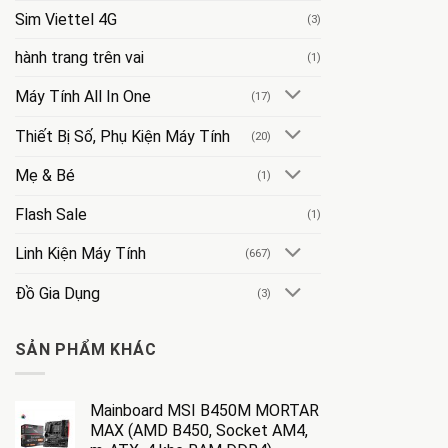
Sim Viettel 4G
(3)
hành trang trên vai
(1)
Máy Tính All In One
(17)
Thiết Bị Số, Phụ Kiện Máy Tính
(20)
Mẹ & Bé
(1)
Flash Sale
(1)
Linh Kiện Máy Tính
(667)
Đồ Gia Dụng
(3)
SẢN PHẨM KHÁC
Mainboard MSI B450M MORTAR
MAX (AMD B450, Socket AM4,