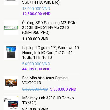
SSD/14 HD/Win/Bạc)
13.000.000
VND
Giá
Giá
12.500.000
VND
gốc
hiện
Ổ cứng SSD Samsung M2-PCIe
là:
tại
256GB SM961 NVMe 2280
13.000.000 VND.
là:
(OEM 960 PRO)
12.500.000 VND.
1.100.000
VND
Laptop LG gram 17'', Windows 10
Home, Intel® Core™ i7 Gen11,
16GB, 1TB, 16:10
54.900.000
VND
Giá
Giá
44.399.000
VND
gốc
hiện
Bán Màn hình Asus Gaming
là:
tại
VG279Q1R
54.900.000 VND.
là:
Giá
Giá
6.350.000
VND
5.850.000
VND
44.399.000 VND.
gốc
hiện
Màn máy tính 32" QHD Tomko
là:
tại
T3232Q
6.350.000 VND.
là:
5.450.000
VND
5.850.000 VND.