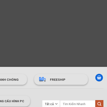
ANH CHÓNG
FREESHIP
NG CẤU HÌNH PC
Tìm
kiếm: