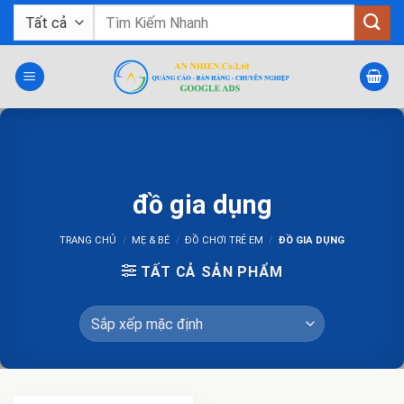
Bỏ
Tìm
qua
kiếm:
nội
dung
đồ gia dụng
TRANG CHỦ
/
MẸ & BÉ
/
ĐỒ CHƠI TRẺ EM
/
ĐỒ GIA DỤNG
TẤT CẢ SẢN PHẨM