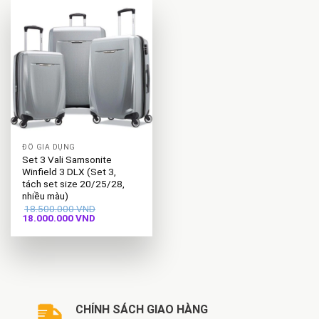
ĐỒ GIA DỤNG
Set 3 Vali Samsonite
Winfield 3 DLX (Set 3,
tách set size 20/25/28,
nhiều màu)
18.500.000
VND
Giá
Giá
18.000.000
VND
gốc
hiện
là:
tại
18.500.000 VND.
là:
18.000.000 VND.
CHÍNH SÁCH GIAO HÀNG