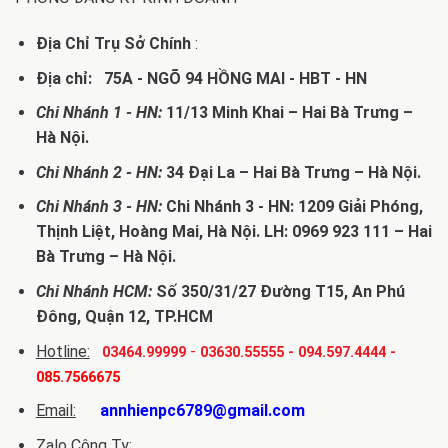
Địa Chỉ Trụ Sở Chính
:
Địa chỉ: 75A - NGÕ 94 HỒNG MAI - HBT - HN
Chi Nhánh 1 - HN:
11/13 Minh Khai – Hai Bà Trưng –
Hà Nội.
Chi Nhánh 2 - HN:
34 Đại La – Hai Bà Trưng – Hà Nội.
Chi Nhánh 3 - HN:
Chi Nhánh 3 - HN: 1209 Giải Phóng,
Thịnh Liệt, Hoàng Mai, Hà Nội. LH: 0969 923 111 – Hai
Bà Trưng – Hà Nội.
Chi Nhánh HCM:
Số 350/31/27 Đường T15, An Phú
Đông, Quận 12, TP.HCM
Hotline:
-
03464.99999
03630.55555
-
094.597.4444
-
085.7566675
Email:
annhienpc6789@gmail.com
Zalo Công Ty: