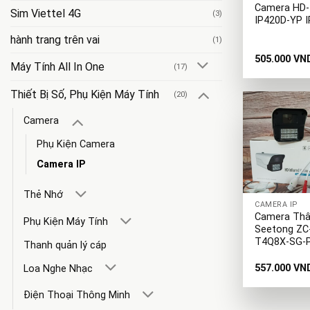
Camera HD-
Sim Viettel 4G
(3)
IP420D-YP I
hành trang trên vai
(1)
505.000
VN
Máy Tính All In One
(17)
Thiết Bị Số, Phụ Kiện Máy Tính
(20)
Camera
Phụ Kiện Camera
Camera IP
+
Thẻ Nhớ
CAMERA IP
Camera Th
Phụ Kiện Máy Tính
Seetong ZC
T4Q8X-SG-
Thanh quản lý cáp
557.000
VN
Loa Nghe Nhạc
Điện Thoại Thông Minh