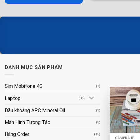
DANH MỤC SẢN PHẨM
Sim Mobifone 4G
(1)
Laptop
(86)
Dầu khoáng APC Mineral Oil
(1)
Màn Hình Tương Tác
(3)
+
Hàng Order
(15)
CAMERA IP