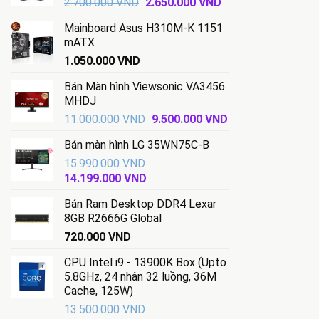
Giá
Giá
2.700.000
VND
2.650.000
VND
gốc
hiện
Mainboard Asus H310M-K 1151
là:
tại
mATX
2.700.000 VND.
là:
1.050.000
VND
2.650.000 VND.
Bán Màn hình Viewsonic VA3456
MHDJ
Giá
Giá
11.000.000
VND
9.500.000
VND
gốc
hiện
Bán màn hình LG 35WN75C-B
là:
tại
15.990.000
VND
11.000.000 VND.
là:
Giá
Giá
14.199.000
VND
9.500.000 VND.
gốc
hiện
Bán Ram Desktop DDR4 Lexar
là:
tại
8GB R2666G Global
15.990.000 VND.
là:
720.000
VND
14.199.000 VND.
CPU Intel i9 - 13900K Box (Upto
5.8GHz, 24 nhân 32 luồng, 36M
Cache, 125W)
13.500.000
VND