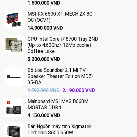
1.600.000
VND
MSI RX 6600 XT MECH 2X 8G
OC (OCV1)
14.900.000
VND
CPU Intel Core i7 8700 Tray 2ND
(Up to 4.60Ghz/ 12Mb cache)
Coffee Lake
5.200.000
VND
Bộ Loa Soundbar 2.1 Mi TV
Speaker Theater Edition MDZ-
35-DA
Giá
Giá
2.590.000
VND
2.190.000
VND
gốc
hiện
Mainboard MSI MAG B660M
là:
tại
MORTAR DDR4
2.590.000 VND.
là:
4.150.000
VND
2.190.000 VND.
Bán Nguồn máy tính Xigmatek
Cerberus S650 650W