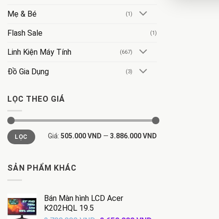
Mẹ & Bé
(1)
Flash Sale
(1)
Linh Kiện Máy Tính
(667)
Đồ Gia Dụng
(3)
LỌC THEO GIÁ
Giá
Giá
Giá:
505.000 VND
—
3.886.000 VND
LỌC
tối
tối
thiểu
đa
SẢN PHẨM KHÁC
Bán Màn hình LCD Acer
K202HQL 19.5