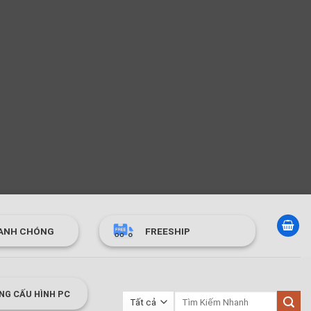
ANH CHÓNG
FREESHIP
NG CẤU HÌNH PC
Tìm
kiếm: