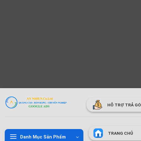
Bỏ
qua
HỖ TRỢ TRẢ G
nội
dung
TRANG CHỦ
Danh Mục Sản Phẩm