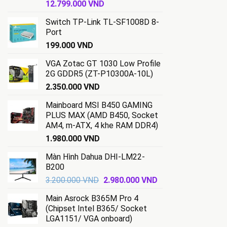
Giá
Giá
12.799.000
VND
gốc
hiện
Switch TP-Link TL-SF1008D 8-
là:
tại
Port
13.500.000 VND.
là:
199.000
VND
12.799.000 VND.
VGA Zotac GT 1030 Low Profile
2G GDDR5 (ZT-P10300A-10L)
2.350.000
VND
Mainboard MSI B450 GAMING
PLUS MAX (AMD B450, Socket
AM4, m-ATX, 4 khe RAM DDR4)
1.980.000
VND
Màn Hình Dahua DHI-LM22-
B200
Giá
Giá
3.200.000
VND
2.980.000
VND
gốc
hiện
Main Asrock B365M Pro 4
là:
tại
(Chipset Intel B365/ Socket
3.200.000 VND.
là:
LGA1151/ VGA onboard)
2.980.000 VND.