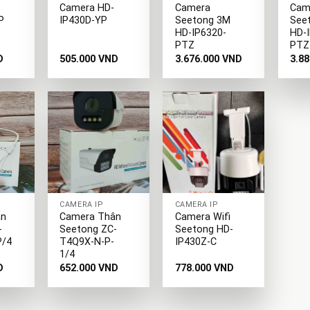
Camera HD-
Camera
Cam
P
IP430D-YP
Seetong 3M
See
HD-IP6320-
HD-
PTZ
PTZ
D
505.000
VND
3.676.000
VND
3.8
+
+
CAMERA IP
CAMERA IP
ân
Camera Thân
Camera Wifi
-
Seetong ZC-
Seetong HD-
P/4
T4Q9X-N-P-
IP430Z-C
1/4
D
652.000
VND
778.000
VND