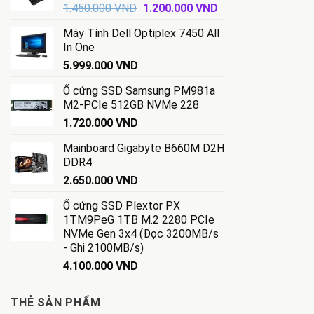
Giá
Giá
1.450.000
VND
1.200.000
VND
gốc
hiện
Máy Tính Dell Optiplex 7450 All
là:
tại
In One
1.450.000 VND.
là:
5.999.000
VND
1.200.000 VND.
Ổ cứng SSD Samsung PM981a
M2-PCIe 512GB NVMe 228
1.720.000
VND
Mainboard Gigabyte B660M D2H
DDR4
2.650.000
VND
Ổ cứng SSD Plextor PX
1TM9PeG 1TB M.2 2280 PCIe
NVMe Gen 3x4 (Đọc 3200MB/s
- Ghi 2100MB/s)
4.100.000
VND
THẺ SẢN PHẨM