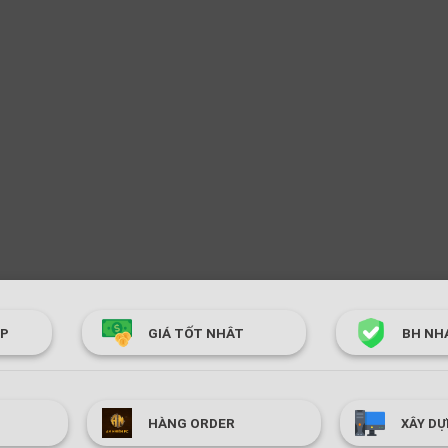
ÓP
GIÁ TỐT NHÂT
BH NH
HÀNG ORDER
XÂY DỰ