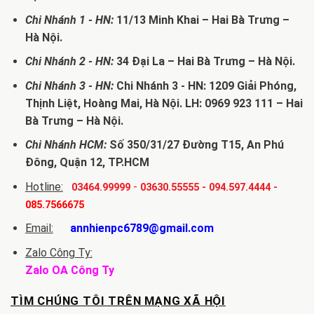
Chi Nhánh 1 - HN:
11/13 Minh Khai – Hai Bà Trưng –
Hà Nội.
Chi Nhánh 2 - HN:
34 Đại La – Hai Bà Trưng – Hà Nội.
Chi Nhánh 3 - HN:
Chi Nhánh 3 - HN: 1209 Giải Phóng,
Thịnh Liệt, Hoàng Mai, Hà Nội. LH: 0969 923 111 – Hai
Bà Trưng – Hà Nội.
Chi Nhánh HCM:
Số 350/31/27 Đường T15, An Phú
Đông, Quận 12, TP.HCM
Hotline:
-
03464.99999
03630.55555
-
094.597.4444
-
085.7566675
Email:
annhienpc6789@gmail.com
Zalo Công Ty:
Zalo OA Công Ty
TÌM CHÚNG TÔI TRÊN MẠNG XÃ HỘI