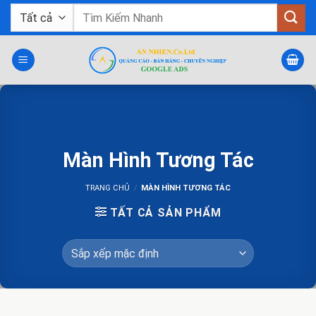
Bỏ
Tìm
qua
kiếm:
nội
dung
Màn Hình Tương Tác
TRANG CHỦ
/
MÀN HÌNH TƯƠNG TÁC
TẤT CẢ SẢN PHẨM