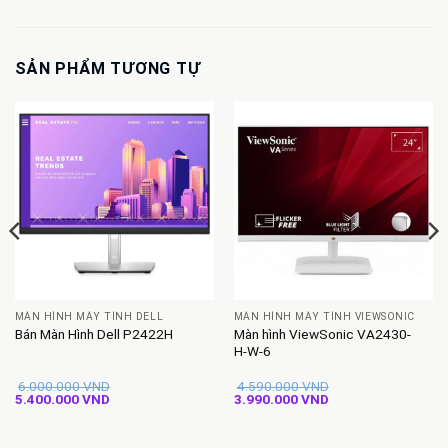
SẢN PHẨM TƯƠNG TỰ
MÀN HÌNH MÁY TÍNH DELL
MÀN HÌNH MÁY TÍNH VIEWSONIC
Màn hình ViewSonic VA2430-
Bán Màn Hình Dell P2422H
H-W-6
6.000.000
VND
4.590.000
VND
Giá
Giá
Giá
Giá
5.400.000
VND
3.990.000
VND
gốc
hiện
gốc
hiện
là:
tại
là:
tại
6.000.000 VND.
là:
4.590.000 VND.
là: