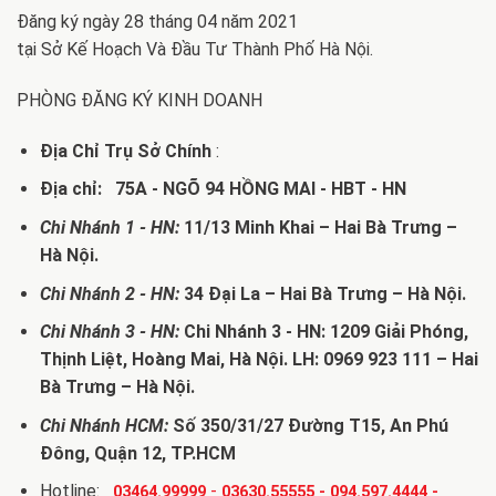
Đăng ký ngày 28 tháng 04 năm 2021
tại Sở Kế Hoạch Và Đầu Tư Thành Phố Hà Nội.
PHÒNG ĐĂNG KÝ KINH DOANH
Địa Chỉ Trụ Sở Chính
:
Địa chỉ: 75A - NGÕ 94 HỒNG MAI - HBT - HN
Chi Nhánh 1 - HN:
11/13 Minh Khai – Hai Bà Trưng –
Hà Nội.
Chi Nhánh 2 - HN:
34 Đại La – Hai Bà Trưng – Hà Nội.
Chi Nhánh 3 - HN:
Chi Nhánh 3 - HN: 1209 Giải Phóng,
Thịnh Liệt, Hoàng Mai, Hà Nội. LH: 0969 923 111 – Hai
Bà Trưng – Hà Nội.
Chi Nhánh HCM:
Số 350/31/27 Đường T15, An Phú
Đông, Quận 12, TP.HCM
Hotline:
-
03464.99999
03630.55555
-
094.597.4444
-