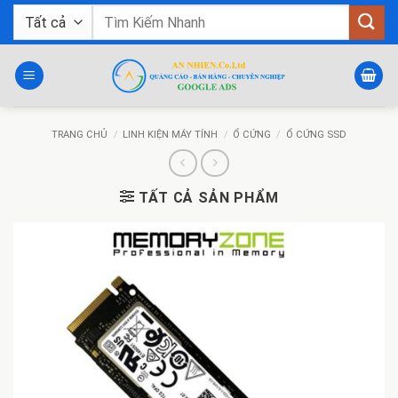
Bỏ
Tìm
qua
kiếm:
nội
dung
TRANG CHỦ
/
LINH KIỆN MÁY TÍNH
/
Ổ CỨNG
/
Ổ CỨNG SSD
TẤT CẢ SẢN PHẨM