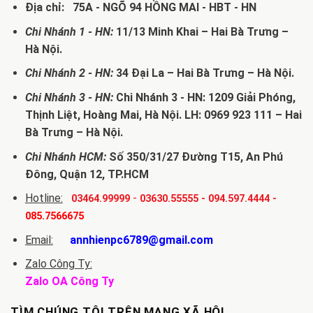
Địa chỉ: 75A - NGÕ 94 HỒNG MAI - HBT - HN
Chi Nhánh 1 - HN:
11/13 Minh Khai – Hai Bà Trưng –
Hà Nội.
Chi Nhánh 2 - HN:
34 Đại La – Hai Bà Trưng – Hà Nội.
Chi Nhánh 3 - HN:
Chi Nhánh 3 - HN: 1209 Giải Phóng,
Thịnh Liệt, Hoàng Mai, Hà Nội. LH: 0969 923 111 – Hai
Bà Trưng – Hà Nội.
Chi Nhánh HCM:
Số 350/31/27 Đường T15, An Phú
Đông, Quận 12, TP.HCM
Hotline:
-
03464.99999
03630.55555
-
094.597.4444
-
085.7566675
Email:
annhienpc6789@gmail.com
Zalo Công Ty:
Zalo OA Công Ty
TÌM CHÚNG TÔI TRÊN MẠNG XÃ HỘI