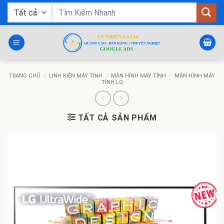
Bỏ
Tìm
qua
kiếm:
nội
dung
TRANG CHỦ
/
LINH KIỆN MÁY TÍNH
/
MÀN HÌNH MÁY TÍNH
/
MÀN HÌNH MÁY
TÍNH LG
TẤT CẢ SẢN PHẨM