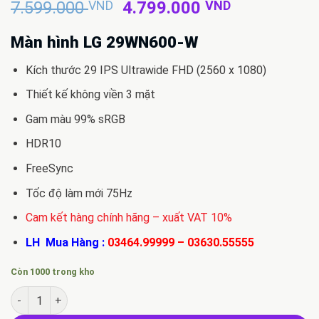
Giá
Giá
7.599.000
VND
4.799.000
VND
gốc
hiện
là:
tại
Màn hình LG 29WN600-W
7.599.000 VND.
là:
Kích thước 29 IPS Ultrawide FHD (2560 x 1080)
4.799.000 
Thiết kế không viền 3 mặt
Gam màu 99% sRGB
HDR10
FreeSync
Tốc độ làm mới 75Hz
Cam kết hàng chính hãng – xuất VAT 10%
LH Mua Hàng :
03464.99999
–
03630.55555
Còn 1000 trong kho
Bán màn hình LG 29WN600-W số lượng