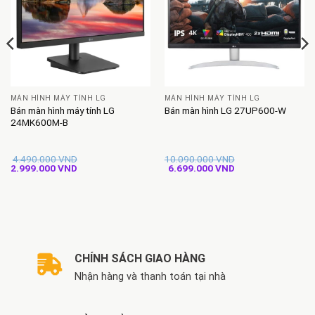
MÀN HÌNH MÁY TÍNH LG
MÀN HÌNH MÁY TÍNH LG
Bán màn hình máy tính LG
Bán màn hình LG 27UP600-W
24MK600M-B
4.490.000
VND
10.090.000
VND
Giá
Giá
Giá
Giá
2.999.000
VND
6.699.000
VND
gốc
hiện
gốc
hiện
là:
tại
là:
tại
4.490.000 VND.
là:
10.090.000 VND.
là:
2.999.000 VND.
6.699.000 VND.
CHÍNH SÁCH GIAO HÀNG
Nhận hàng và thanh toán tại nhà