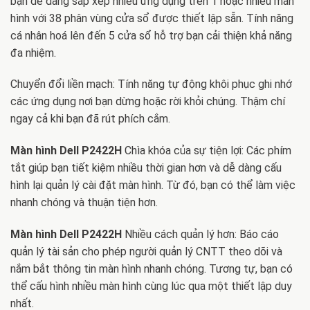
bạn dễ dàng sắp xếp nhiều ứng dụng trên 1 hoặc nhiều màn
hình với 38 phân vùng cửa sổ được thiết lập sẵn. Tính năng
cá nhân hoá lên đến 5 cửa sổ hỗ trợ bạn cải thiện khả năng
đa nhiệm.
Chuyển đổi liền mạch: Tính năng tự động khôi phục ghi nhớ
các ứng dụng nơi bạn dừng hoặc rời khỏi chúng. Thậm chí
ngay cả khi bạn đã rút phích cắm.
Màn hình Dell P2422H
Chìa khóa của sự tiện lợi: Các phím
tắt giúp bạn tiết kiệm nhiều thời gian hơn và dễ dàng cấu
hình lại quản lý cài đặt màn hình. Từ đó, bạn có thể làm việc
nhanh chóng và thuận tiện hơn.
Màn hình Dell P2422H
Nhiều cách quản lý hơn: Báo cáo
quản lý tài sản cho phép người quản lý CNTT theo dõi và
nắm bắt thông tin màn hình nhanh chóng. Tương tự, bạn có
thể cấu hình nhiều màn hình cùng lúc qua một thiết lập duy
nhất.