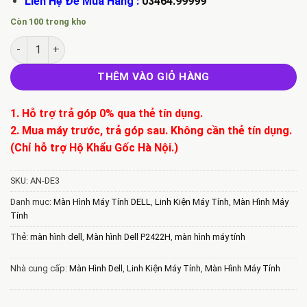
Liên Hệ Để Mua Hàng :
03464.99999
Còn 100 trong kho
Bán Màn Hình Dell P2422H số lượng
THÊM VÀO GIỎ HÀNG
1. Hỗ trợ trả góp 0% qua thẻ tín dụng.
2. Mua máy trước, trả góp sau. Không cần thẻ tín dụng.
(Chỉ hỗ trợ Hộ Khẩu Gốc Hà Nội.)
SKU:
AN-DE3
Danh mục:
Màn Hình Máy Tính DELL
,
Linh Kiện Máy Tính
,
Màn Hình Máy
Tính
Thẻ:
màn hình dell
,
Màn hình Dell P2422H
,
màn hình máy tính
Nhà cung cấp:
Màn Hình Dell
,
Linh Kiện Máy Tính
,
Màn Hình Máy Tính