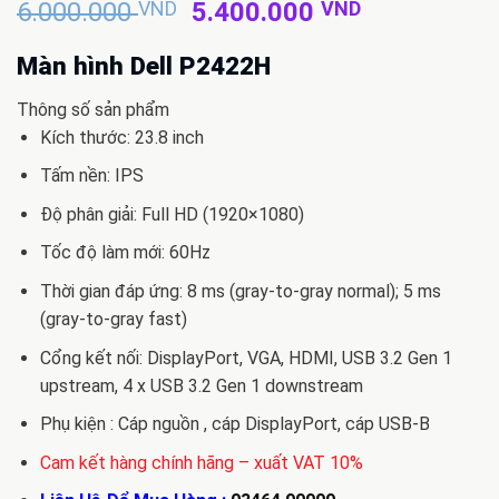
Giá
Giá
6.000.000
VND
5.400.000
VND
gốc
hiện
là:
tại
Màn hình Dell P2422H
6.000.000 VND.
là:
Thông số sản phẩm
5.400.000 
Kích thước: 23.8 inch
Tấm nền: IPS
Độ phân giải: Full HD (1920×1080)
Tốc độ làm mới: 60Hz
Thời gian đáp ứng: 8 ms (gray-to-gray normal); 5 ms
(gray-to-gray fast)
Cổng kết nối: DisplayPort, VGA, HDMI, USB 3.2 Gen 1
upstream, 4 x USB 3.2 Gen 1 downstream
Phụ kiện : Cáp nguồn , cáp DisplayPort, cáp USB-B
Cam kết hàng chính hãng – xuất VAT 10%