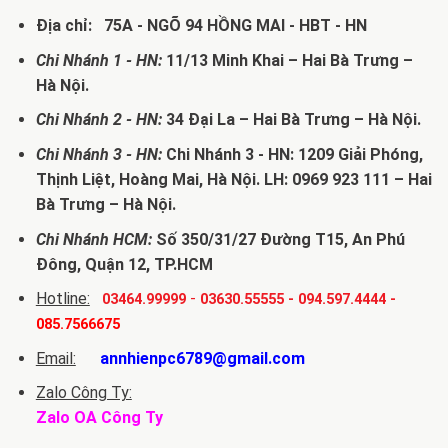
Địa chỉ: 75A - NGÕ 94 HỒNG MAI - HBT - HN
Chi Nhánh 1 - HN:
11/13 Minh Khai – Hai Bà Trưng –
Hà Nội.
Chi Nhánh 2 - HN:
34 Đại La – Hai Bà Trưng – Hà Nội.
Chi Nhánh 3 - HN:
Chi Nhánh 3 - HN: 1209 Giải Phóng,
Thịnh Liệt, Hoàng Mai, Hà Nội. LH: 0969 923 111 – Hai
Bà Trưng – Hà Nội.
Chi Nhánh HCM:
Số 350/31/27 Đường T15, An Phú
Đông, Quận 12, TP.HCM
Hotline:
-
03464.99999
03630.55555
-
094.597.4444
-
085.7566675
Email:
annhienpc6789@gmail.com
Zalo Công Ty:
Zalo OA Công Ty