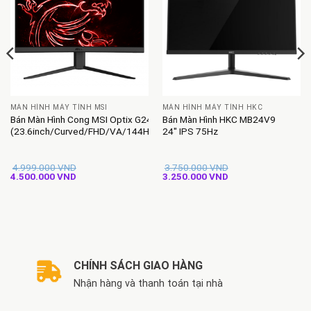
MÀN HÌNH MÁY TÍNH MSI
MÀN HÌNH MÁY TÍNH HKC
Bán Màn Hình Cong MSI Optix G24C4
Bán Màn Hình HKC MB24V9
(23.6inch/Curved/FHD/VA/144HZ/1ms)
24″ IPS 75Hz
4.999.000
VND
3.750.000
VND
Giá
Giá
Giá
Giá
4.500.000
VND
3.250.000
VND
gốc
hiện
gốc
hiện
là:
tại
là:
tại
4.999.000 VND.
là:
3.750.000 VND.
là:
4.500.000 VND.
3.250.000 VND.
CHÍNH SÁCH GIAO HÀNG
Nhận hàng và thanh toán tại nhà