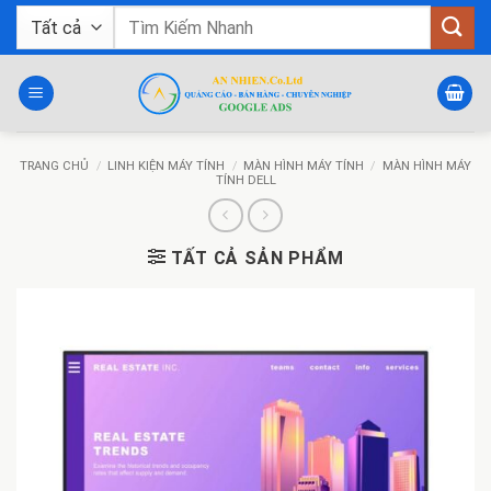
Bỏ
Tìm
qua
kiếm:
nội
dung
TRANG CHỦ
/
LINH KIỆN MÁY TÍNH
/
MÀN HÌNH MÁY TÍNH
/
MÀN HÌNH MÁY
TÍNH DELL
TẤT CẢ SẢN PHẨM