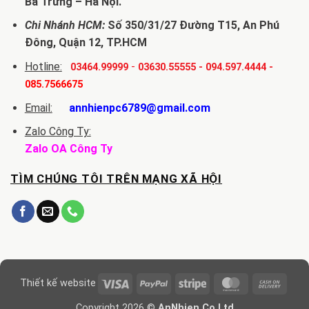
Bà Trưng – Hà Nội.
Chi Nhánh HCM:
Số 350/31/27 Đường T15, An Phú
Đông, Quận 12, TP.HCM
Hotline:
-
03464.99999
03630.55555
-
094.597.4444
-
085.7566675
Email:
annhienpc6789@gmail.com
Zalo Công Ty:
Zalo OA Công Ty
TÌM CHÚNG TÔI TRÊN MẠNG XÃ HỘI
Visa
PayPal
Stripe
MasterCard
Cash
Thiết kế website
On
Copyright 2026 ©
AnNhien.Co.Ltd