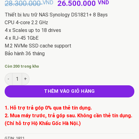
Giá
Giá
28.300.000
VND
26.500.000
VND
gốc
hiện
Thiết bị lưu trữ NAS Synology DS1821+ 8 Bays
là:
tại
CPU 4-core 2.2 GHz
28.300.000 VND.
là:
4 x Scales up to 18 drives
26.500.
4 x RJ-45 1GbE
M.2 NVMe SSD cache support
Bảo hành 36 tháng
Còn 200 trong kho
Thiết bị lưu trữ NAS Synology DS1821+ số lượng
THÊM VÀO GIỎ HÀNG
1. Hỗ trợ trả góp 0% qua thẻ tín dụng.
2. Mua máy trước, trả góp sau. Không cần thẻ tín dụng.
(Chỉ hỗ trợ Hộ Khẩu Gốc Hà Nội.)
GTIN: 1821