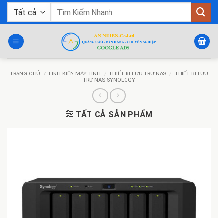
Bỏ
Tìm
qua
kiếm:
nội
dung
TRANG CHỦ
/
LINH KIỆN MÁY TÍNH
/
THIẾT BỊ LƯU TRỮ NAS
/
THIẾT BỊ LƯU
TRỮ NAS SYNOLOGY
TẤT CẢ SẢN PHẨM