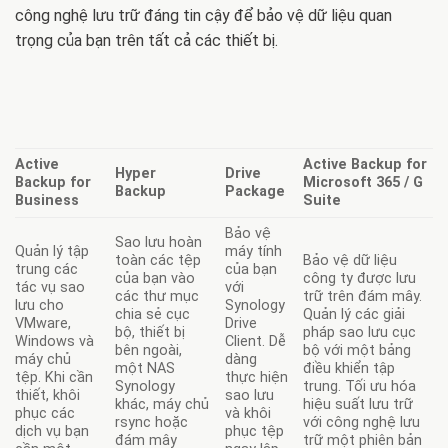
công nghệ lưu trữ đáng tin cậy để bảo vệ dữ liệu quan
trọng của bạn trên tất cả các thiết bị.
Active
Active Backup for
Hyper
Drive
Backup for
Microsoft 365 / G
Backup
Package
Business
Suite
Bảo vệ
Sao lưu hoàn
Quản lý tập
máy tính
toàn các tệp
Bảo vệ dữ liệu
trung các
của bạn
của bạn vào
công ty được lưu
tác vụ sao
với
các thư mục
trữ trên đám mây.
lưu cho
Synology
chia sẻ cục
Quản lý các giải
VMware,
Drive
bộ, thiết bị
pháp sao lưu cục
Windows và
Client. Dễ
bên ngoài,
bộ với một bảng
máy chủ
dàng
một NAS
điều khiển tập
tệp. Khi cần
thực hiện
Synology
trung. Tối ưu hóa
thiết, khôi
sao lưu
khác, máy chủ
hiệu suất lưu trữ
phục các
và khôi
rsync hoặc
với công nghệ lưu
dịch vụ bạn
phục tệp
đám mây
trữ một phiên bản