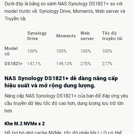
Dưới đây là bảng so sánh NAS Synology DS1821+ so với
model trước về: Synology Drive, Moments, Web server và
Truyền tải.
Synology
Web
Tốc độ
Moments
Drive
server
truyền tải
Model
100%
100%
100%
100%
cũ
DS1821+
147,1%
149,13%
275%
277%
NAS Synology DS1821+ dễ dàng nâng cấp
hiệu suất và mở rộng dung lượng.
Nâng cấp NAS Synology DS1821+ của bạn để đáp ứng yêu
cầu truyền dữ liệu tốc độ cao hơn, dung lượng lưu trữ lớn
hơn.
Khe M.2 NVMe x 2
Hỗ trợ bộ nhớ cache NVMe, tốc độ phản hồi I / O có thể