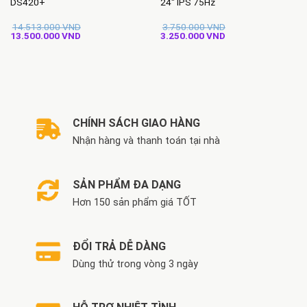
DS420+
24″ IPS 75Hz
14.513.000
VND
3.750.000
VND
Giá
Giá
Giá
Giá
13.500.000
VND
3.250.000
VND
gốc
hiện
gốc
hiện
là:
tại
là:
tại
14.513.000 VND.
là:
3.750.000 VND.
là:
13.500.000 VND.
3.250.000 VND.
CHÍNH SÁCH GIAO HÀNG
Nhận hàng và thanh toán tại nhà
SẢN PHẨM ĐA DẠNG
Hơn 150 sản phẩm giá TỐT
ĐỔI TRẢ DỄ DÀNG
Dùng thử trong vòng 3 ngày