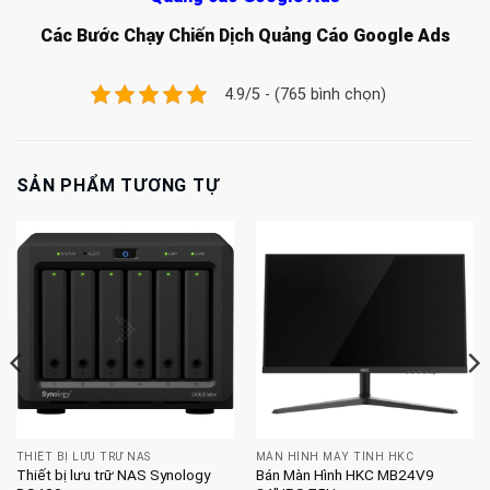
Các Bước Chạy Chiến Dịch Quảng Cáo Google Ads
4.9/5 - (765 bình chọn)
SẢN PHẨM TƯƠNG TỰ
THIẾT BỊ LƯU TRỮ NAS
MÀN HÌNH MÁY TÍNH HKC
Thiết bị lưu trữ NAS Synology
Bán Màn Hình HKC MB24V9