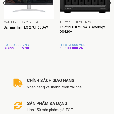
MÀN HÌNH MÁY TÍNH LG
THIẾT BỊ LƯU TRỮ NAS
Thiết bị lưu trữ NAS Synology
Bán màn hình LG 27UP600-W
DS420+
10.090.000
VND
14.513.000
VND
Giá
Giá
Giá
Giá
6.699.000
VND
13.500.000
VND
gốc
hiện
gốc
hiện
là:
tại
là:
tại
10.090.000 VND.
là:
14.513.000 VND.
là:
6.699.000 VND.
13.500.000 VND.
CHÍNH SÁCH GIAO HÀNG
Nhận hàng và thanh toán tại nhà
SẢN PHẨM ĐA DẠNG
Hơn 150 sản phẩm giá TỐT