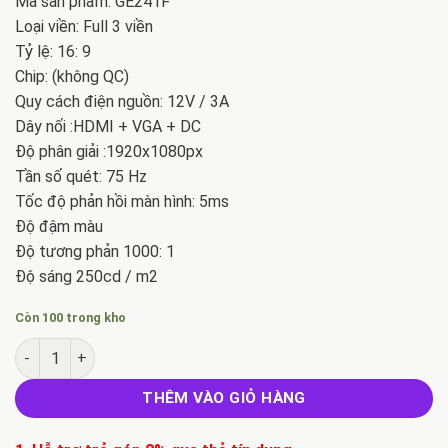
Mã sản phẩm: GE241F
Loại viền: Full 3 viền
Tỷ lệ: 16: 9
Chip: (không QC)
Quy cách điện nguồn: 12V / 3A
Dây nối :HDMI + VGA + DC
Độ phân giải :1920x1080px
Tần số quét: 75 Hz
Tốc độ phản hồi màn hình: 5ms
Độ đậm màu
Độ tương phản 1000: 1
Độ sáng 250cd / m2
Còn 100 trong kho
Màn máy tính Tomko 24″ GE241F số lượng
THÊM VÀO GIỎ HÀNG