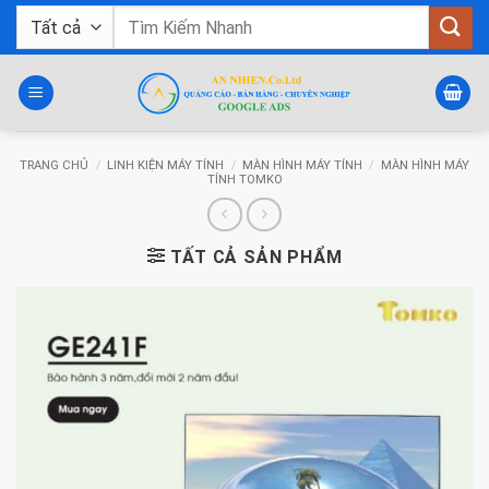
Bỏ
Tìm
qua
kiếm:
nội
dung
TRANG CHỦ
/
LINH KIỆN MÁY TÍNH
/
MÀN HÌNH MÁY TÍNH
/
MÀN HÌNH MÁY
TÍNH TOMKO
TẤT CẢ SẢN PHẨM