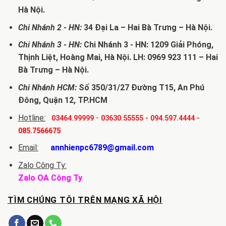
Hà Nội.
Chi Nhánh 2 - HN:
34 Đại La – Hai Bà Trưng – Hà Nội.
Chi Nhánh 3 - HN:
Chi Nhánh 3 - HN: 1209 Giải Phóng,
Thịnh Liệt, Hoàng Mai, Hà Nội. LH: 0969 923 111 – Hai
Bà Trưng – Hà Nội.
Chi Nhánh HCM:
Số 350/31/27 Đường T15, An Phú
Đông, Quận 12, TP.HCM
Hotline:
-
03464.99999
03630.55555
-
094.597.4444
-
085.7566675
Email:
annhienpc6789@gmail.com
Zalo Công Ty:
Zalo OA Công Ty
TÌM CHÚNG TÔI TRÊN MẠNG XÃ HỘI