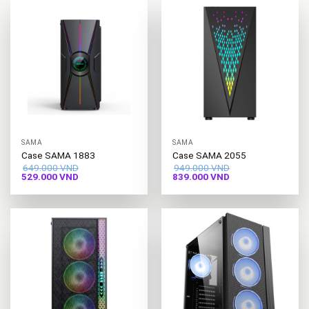
SAMA
SAMA
Case SAMA 1883
Case SAMA 2055
649.000
VND
949.000
VND
Giá
Giá
Giá
Giá
529.000
VND
839.000
VND
gốc
hiện
gốc
hiện
là:
tại
là:
tại
649.000 VND.
là:
949.000 VND.
là:
529.000 VND.
839.000 VND.