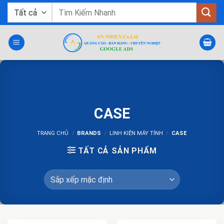
Bỏ
Tìm
qua
kiếm:
nội
dung
CASE
TRANG CHỦ
/
BRANDS
/
LINH KIỆN MÁY TÍNH
/
CASE
TẤT CẢ SẢN PHẨM