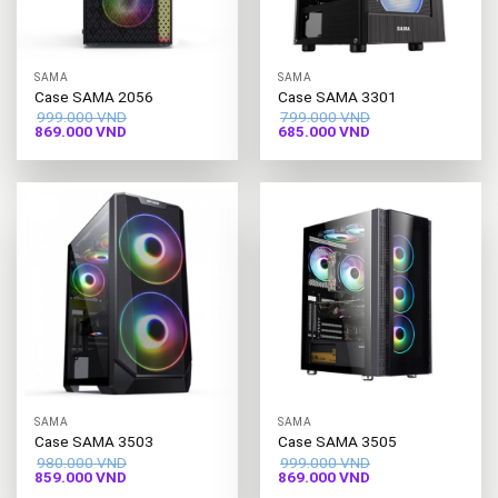
SAMA
SAMA
Case SAMA 2056
Case SAMA 3301
999.000
VND
799.000
VND
Giá
Giá
Giá
Giá
869.000
VND
685.000
VND
gốc
hiện
gốc
hiện
là:
tại
là:
tại
999.000 VND.
là:
799.000 VND.
là:
869.000 VND.
685.000 VND.
SAMA
SAMA
Case SAMA 3503
Case SAMA 3505
980.000
VND
999.000
VND
Giá
Giá
Giá
Giá
859.000
VND
869.000
VND
gốc
hiện
gốc
hiện