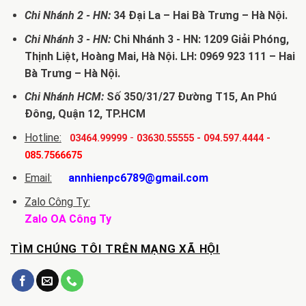
Chi Nhánh 2 - HN:
34 Đại La – Hai Bà Trưng – Hà Nội.
Chi Nhánh 3 - HN:
Chi Nhánh 3 - HN: 1209 Giải Phóng,
Thịnh Liệt, Hoàng Mai, Hà Nội. LH: 0969 923 111 – Hai
Bà Trưng – Hà Nội.
Chi Nhánh HCM:
Số 350/31/27 Đường T15, An Phú
Đông, Quận 12, TP.HCM
Hotline:
-
03464.99999
03630.55555
-
094.597.4444
-
085.7566675
Email:
annhienpc6789@gmail.com
Zalo Công Ty:
Zalo OA Công Ty
TÌM CHÚNG TÔI TRÊN MẠNG XÃ HỘI