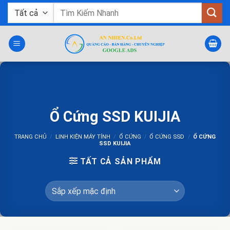
Bỏ
Tìm
qua
kiếm:
nội
dung
Ổ Cứng SSD KUIJIA
TRANG CHỦ
/
LINH KIỆN MÁY TÍNH
/
Ổ CỨNG
/
Ổ CỨNG SSD
/
Ổ CỨNG
SSD KUIJIA
TẤT CẢ SẢN PHẨM