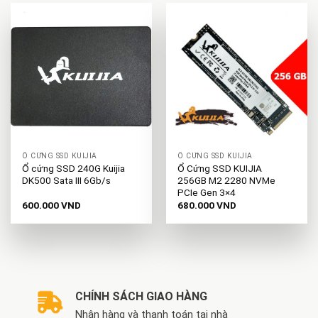
Ổ CỨNG SSD KUIJIA
Ổ CỨNG SSD KUIJIA
Ổ cứng SSD 240G Kuijia
Ổ Cứng SSD KUIJIA
DK500 Sata III 6Gb/s
256GB M2 2280 NVMe
PCIe Gen 3×4
600.000
VND
680.000
VND
CHÍNH SÁCH GIAO HÀNG
Nhận hàng và thanh toán tại nhà