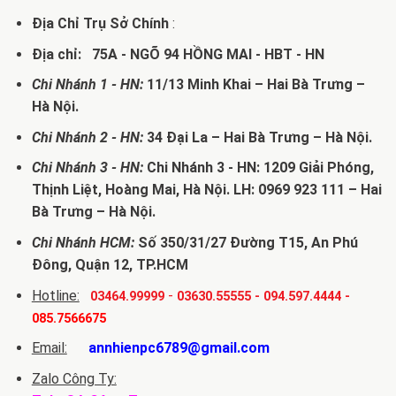
Địa Chỉ Trụ Sở Chính
:
Địa chỉ: 75A - NGÕ 94 HỒNG MAI - HBT - HN
Chi Nhánh 1 - HN:
11/13 Minh Khai – Hai Bà Trưng –
Hà Nội.
Chi Nhánh 2 - HN:
34 Đại La – Hai Bà Trưng – Hà Nội.
Chi Nhánh 3 - HN:
Chi Nhánh 3 - HN: 1209 Giải Phóng,
Thịnh Liệt, Hoàng Mai, Hà Nội. LH: 0969 923 111 – Hai
Bà Trưng – Hà Nội.
Chi Nhánh HCM:
Số 350/31/27 Đường T15, An Phú
Đông, Quận 12, TP.HCM
Hotline:
-
03464.99999
03630.55555
-
094.597.4444
-
085.7566675
Email:
annhienpc6789@gmail.com
Zalo Công Ty: