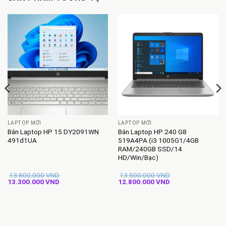
LAPTOP MỚI
LAPTOP MỚI
Bán Laptop HP 15 DY2091WN
Bán Laptop HP 240 G8
491d1UA
519A4PA (i3 1005G1/4GB
RAM/240GB SSD/14
HD/Win/Bạc)
13.800.000
VND
13.500.000
VND
Giá
Giá
Giá
Giá
13.300.000
VND
12.800.000
VND
gốc
hiện
gốc
hiện
là:
tại
là:
tại
13.800.000 VND.
là:
13.500.000 VND.
là:
13.300.000 VND.
12.800.000 VND.