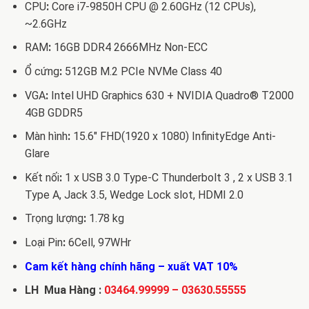
CPU
:
Core i7-9850H CPU @ 2.60GHz (12 CPUs),
18.150.
~2.6GHz
RAM
:
16GB DDR4 2666MHz Non-ECC
Ổ cứng
:
512GB M.2 PCIe NVMe Class 40
VGA
:
Intel UHD Graphics 630 + NVIDIA Quadro® T2000
4GB GDDR5
Màn hình
:
15.6″ FHD(1920 x 1080) InfinityEdge Anti-
Glare
Kết nối
:
1 x USB 3.0 Type-C Thunderbolt 3 , 2 x USB 3.1
Type A, Jack 3.5, Wedge Lock slot, HDMI 2.0
Trọng lượng
:
1.78 kg
Loại Pin
:
6Cell, 97WHr
Cam kết hàng chính hãng – xuất VAT 10%
LH Mua Hàng :
03464.99999
–
03630.55555