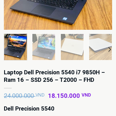
Laptop Dell Precision 5540 i7 9850H –
Ram 16 – SSD 256 – T2000 – FHD
Giá
Giá
24.000.000
VND
18.150.000
VND
gốc
hiện
là:
tại
Dell Precision 5540
24.000.000 VND.
là: