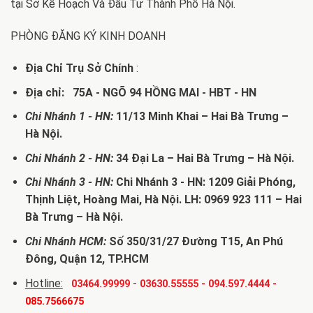
tại Sở Kế Hoạch Và Đầu Tư Thành Phố Hà Nội.
PHÒNG ĐĂNG KÝ KINH DOANH
Địa Chỉ Trụ Sở Chính
:
Địa chỉ: 75A - NGÕ 94 HỒNG MAI - HBT - HN
Chi Nhánh 1 - HN:
11/13 Minh Khai – Hai Bà Trưng –
Hà Nội.
Chi Nhánh 2 - HN:
34 Đại La – Hai Bà Trưng – Hà Nội.
Chi Nhánh 3 - HN:
Chi Nhánh 3 - HN: 1209 Giải Phóng,
Thịnh Liệt, Hoàng Mai, Hà Nội. LH: 0969 923 111 – Hai
Bà Trưng – Hà Nội.
Chi Nhánh HCM:
Số 350/31/27 Đường T15, An Phú
Đông, Quận 12, TP.HCM
Hotline:
-
03464.99999
03630.55555
-
094.597.4444
-
085.7566675