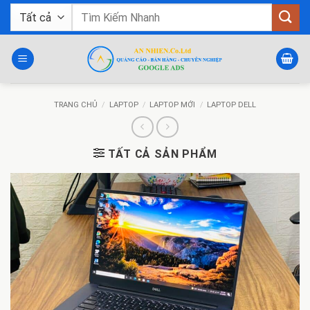
Bỏ
Tìm
qua
kiếm:
nội
dung
TRANG CHỦ
/
LAPTOP
/
LAPTOP MỚI
/
LAPTOP DELL
TẤT CẢ SẢN PHẨM