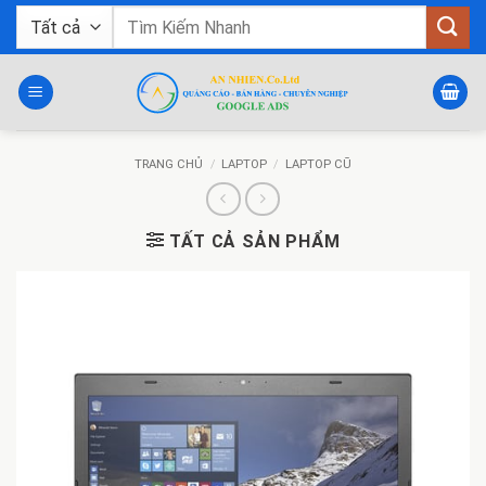
Bỏ
Tìm
qua
kiếm:
nội
dung
TRANG CHỦ
/
LAPTOP
/
LAPTOP CŨ
TẤT CẢ SẢN PHẨM