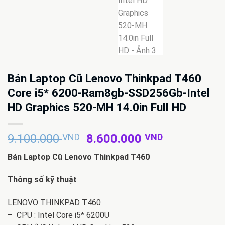
Bán Laptop Cũ Lenovo Thinkpad T460
Core i5* 6200-Ram8gb-SSD256Gb-Intel
HD Graphics 520-MH 14.0in Full HD
Giá
Giá
9.100.000
VND
8.600.000
VND
gốc
hiện
Bán Laptop Cũ Lenovo Thinkpad T460
là:
tại
9.100.000 VND.
là:
Thông số kỹ thuật
8.600.000 
LENOVO THINKPAD T460
– CPU : Intel Core i5* 6200U