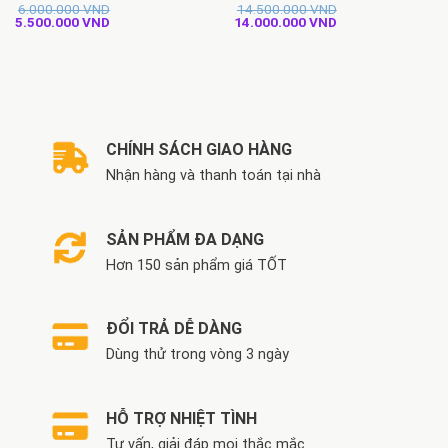
6.000.000
VND
14.500.000
VND
Giá
Giá
Giá
Giá
5.500.000
VND
14.000.000
VND
gốc
hiện
gốc
hiện
là:
tại
là:
tại
6.000.000 VND.
là:
14.500.000 VND.
là:
5.500.000 VND.
14.000.000 VND.
CHÍNH SÁCH GIAO HÀNG
Nhận hàng và thanh toán tại nhà
SẢN PHẨM ĐA DẠNG
Hơn 150 sản phẩm giá TỐT
ĐỔI TRẢ DỄ DÀNG
Dùng thử trong vòng 3 ngày
HỖ TRỢ NHIỆT TÌNH
Tư vấn, giải đáp mọi thắc mắc