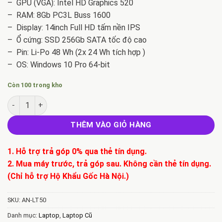
– GPU (VGA): Intel HD Graphics 520
– RAM: 8Gb PC3L Buss 1600
– Display: 14inch Full HD tấm nền IPS
– Ổ cứng: SSD 256Gb SATA tốc độ cao
– Pin: Li-Po 48 Wh (2x 24 Wh tích hợp )
– OS: Windows 10 Pro 64-bit
Còn 100 trong kho
Bán Laptop Cũ Lenovo Thinkpad T460 Core i5* 6200-Ram8gb-S
THÊM VÀO GIỎ HÀNG
1. Hỗ trợ trả góp 0% qua thẻ tín dụng.
2. Mua máy trước, trả góp sau. Không cần thẻ tín dụng.
(Chỉ hỗ trợ Hộ Khẩu Gốc Hà Nội.)
SKU:
AN-LT50
Danh mục:
Laptop
,
Laptop Cũ