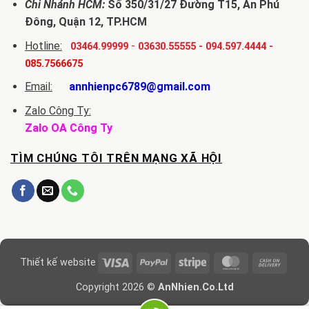
Chi Nhánh HCM:
Số 350/31/27 Đường T15, An Phú
Đông, Quận 12, TP.HCM
Hotline:
-
03464.99999
03630.55555
-
094.597.4444
-
085.7566675
Email:
annhienpc6789@gmail.com
Zalo Công Ty:
Zalo OA Công Ty
TÌM CHÚNG TÔI TRÊN MẠNG XÃ HỘI
Visa
PayPal
Stripe
MasterCard
Cash
Thiết kế website
On
Copyright 2026 ©
AnNhien.Co.Ltd
Delive