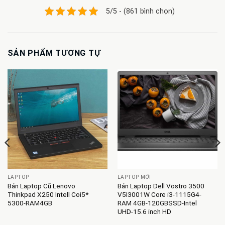
5/5 - (861 bình chọn)
SẢN PHẨM TƯƠNG TỰ
LAPTOP
LAPTOP MỚI
Bán Laptop Cũ Lenovo
Bán Laptop Dell Vostro 3500
Thinkpad X250 Intell Coi5*
V5I3001W Core i3-1115G4-
5300-RAM4GB
RAM 4GB-120GBSSD-Intel
UHD-15.6 inch HD