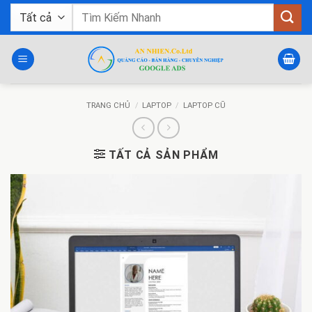
Bỏ
Tìm
qua
kiếm:
nội
dung
TRANG CHỦ
/
LAPTOP
/
LAPTOP CŨ
TẤT CẢ SẢN PHẨM