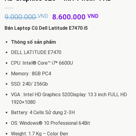
Giá
Giá
9.000.000
VND
8.600.000
VND
gốc
hiện
Bán Laptop Cũ Dell Latitude E7470 i5
là:
tại
9.000.000 VND.
là:
Thông số sản phẩm
8.600.000 
DELL LATITUDE E7470
CPU :Intel® Core™ i7* 6600U
Memory : 8GB PC4
SSD: 240/ 256Gb
VGA : Intel HD Graphics 520Display: 13.3 inch FULL HD
1920×1080
Battery: 4 Cells Sử dụng 2-3H
OS: Windows® 10 Professional 64Bit
Weight: 1.7 Kg – Color Đen