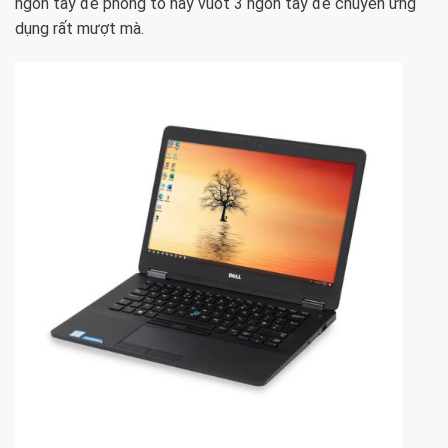
ngón tay để phóng to hay vuốt 3 ngón tay để chuyển ứng
dụng rất mượt mà.