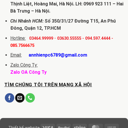
Thịnh Liệt, Hoàng Mai, Hà Nội. LH: 0969 923 111 – Hai
Bà Trưng – Hà Nội.
Chi Nhánh HCM:
Số 350/31/27 Đường T15, An Phú
Đông, Quận 12, TP.HCM
Hotline:
-
03464.99999
03630.55555
-
094.597.4444
-
085.7566675
Email:
annhienpc6789@gmail.com
Zalo Công Ty:
Zalo OA Công Ty
TÌM CHÚNG TÔI TRÊN MẠNG XÃ HỘI
Visa
PayPal
Stripe
MasterCard
Cash
Thiết kế website