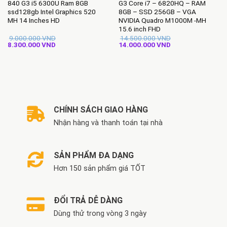
840 G3 i5 6300U Ram 8GB
G3 Core i7 – 6820HQ – RAM
ssd128gb Intel Graphics 520
8GB – SSD 256GB – VGA
MH 14 Inches HD
NVIDIA Quadro M1000M -MH
15.6 inch FHD
9.000.000
VND
14.500.000
VND
Giá
Giá
Giá
Giá
8.300.000
VND
14.000.000
VND
gốc
hiện
gốc
hiện
là:
tại
là:
tại
9.000.000 VND.
là:
14.500.000 VND.
là:
8.300.000 VND.
14.000.000 VND.
CHÍNH SÁCH GIAO HÀNG
Nhận hàng và thanh toán tại nhà
SẢN PHẨM ĐA DẠNG
Hơn 150 sản phẩm giá TỐT
ĐỔI TRẢ DỄ DÀNG
Dùng thử trong vòng 3 ngày