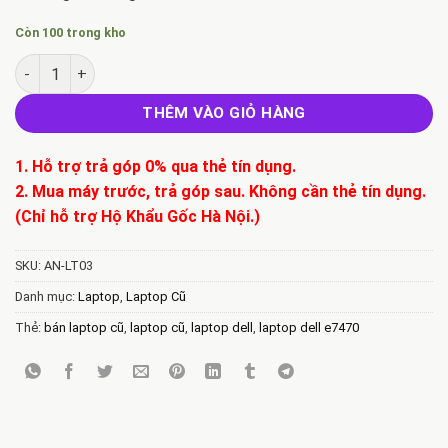
Còn 100 trong kho
Bán Laptop Cũ Dell Latitude E7470 i5 6600U - Ram 8GB - SSD 2
THÊM VÀO GIỎ HÀNG
1. Hỗ trợ trả góp 0% qua thẻ tín dụng.
2. Mua máy trước, trả góp sau. Không cần thẻ tín dụng.
(Chỉ hỗ trợ Hộ Khẩu Gốc Hà Nội.)
SKU:
AN-LT03
Danh mục:
Laptop
,
Laptop Cũ
Thẻ:
bán laptop cũ
,
laptop cũ
,
laptop dell
,
laptop dell e7470