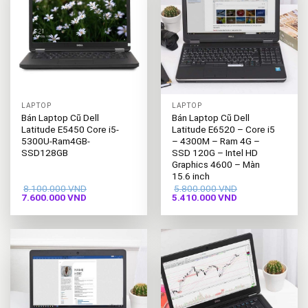
LAPTOP
LAPTOP
Bán Laptop Cũ Dell
Bán Laptop Cũ Dell
Latitude E5450 Core i5-
Latitude E6520 – Core i5
5300U-Ram4GB-
– 4300M – Ram 4G –
SSD128GB
SSD 120G – Intel HD
Graphics 4600 – Màn
15.6 inch
8.100.000
VND
5.800.000
VND
Giá
Giá
Giá
Giá
7.600.000
VND
5.410.000
VND
gốc
hiện
gốc
hiện
là:
tại
là:
tại
8.100.000 VND.
là:
5.800.000 VND.
là:
7.600.000 VND.
5.410.000 VND.