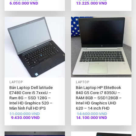
Giá
Giá
Giá
Giá
6.050.000
VND
13.225.000
VND
gốc
hiện
gốc
hiện
là:
tại
là:
tại
7.500.000 VND.
là:
15.000.000 VND.
là:
6.050.000 VND.
13.225.000 VND
LAPTOP
LAPTOP
Bán Laptop Dell latitude
Bán Laptop HP EliteBook
E7480 Core i5 7xxxU –
840 G5 Core i7 8350U –
Ram 8G – SSD 128G –
RAM 8GB – SSD128GB –
Intel HD Graphics 520 –
Intel HD Graphics UHD
Màn hình Full HD IPS
620 – 14 inch FHD
11.000.000
VND
14.600.000
VND
Giá
Giá
Giá
Giá
9.430.000
VND
14.100.000
VND
gốc
hiện
gốc
hiện
là:
tại
là:
tại
11.000.000 VND.
là:
14.600.000 VND.
là:
9.430.000 VND.
14.100.000 VND