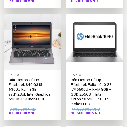
Giá
Giá
Giá
Giá
7.500.000
VND
6.600.000
VND
gốc
hiện
gốc
hiện
là:
tại
là:
tại
8.200.000 VND.
là:
7.300.000 VND.
là:
7.500.000 VND.
6.600.000 VND.
LAPTOP
LAPTOP
Bán Laptop Cũ Hp
Bán Laptop Cũ Hp
Elitebook 840 G3 i5
Elitebook Folio 1040 G3
6300U Ram 8GB
i7* 6600U – RAM 8GB –
ssd128gb Intel Graphics
SSD 256GB – Intel
520 MH 14 Inches HD
Graphics 520 – MH 14
Inches FHD
9.000.000
VND
11.000.000
VND
Giá
Giá
Giá
Giá
8.300.000
VND
10.600.000
VND
gốc
hiện
gốc
hiện
là:
tại
là:
tại
9.000.000 VND.
là:
11.000.000 VND.
là: