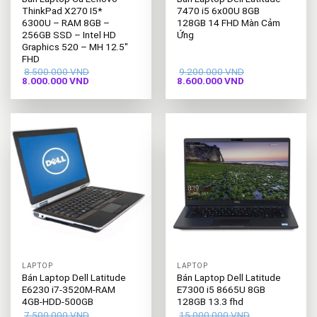
ThinkPad X270 I5*
7470 i5 6x00U 8GB
6300U – RAM 8GB –
128GB 14 FHD Màn Cảm
256GB SSD – Intel HD
Ứng
Graphics 520 – MH 12.5″
FHD
8.500.000
VND
9.200.000
VND
Giá
Giá
Giá
Giá
8.000.000
VND
8.600.000
VND
gốc
hiện
gốc
hiện
là:
tại
là:
tại
8.500.000 VND.
là:
9.200.000 VND.
là:
8.000.000 VND.
8.600.000 VND.
LAPTOP
LAPTOP
Bán Laptop Dell Latitude
Bán Laptop Dell Latitude
E6230 i7-3520M-RAM
E7300 i5 8665U 8GB
4GB-HDD-500GB
128GB 13.3 fhd
7.500.000
VND
15.000.000
VND