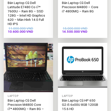
Bán Laptop Cũ Dell
Bán Laptop Cũ Dell
Latitude E7480 Co i7*
Precision M4800 – Core
7600U – Ram 8G – SSD
i7 4800MQ – Ram 8G
128G – Intel HD Graphics
620 – Màn Hình 14.0 Full
HD IPS
11.000.000
VND
15.000.000
VND
Giá
Giá
Giá
Giá
10.600.000
VND
14.500.000
VND
gốc
hiện
gốc
hiện
là:
tại
là:
tại
11.000.000 VND.
là:
15.000.000 VND.
là:
10.600.000 VND.
14.500.000 VND
LAPTOP
LAPTOP
Bán Laptop Cũ Dell
Bán Laptop Cũ HP 650
Precision M4800 Core
G2 i5 6x00U 8GB 120GB
i7* 4800MQ – Ram 8G –
15.6 HD