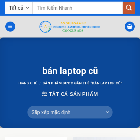
Bỏ
Tìm
qua
kiếm:
nội
dung
bán laptop cũ
TRANG CHỦ
/
SẢN PHẨM ĐƯỢC GẮN THẺ “BÁN LAPTOP CŨ”
TẤT CẢ SẢN PHẨM