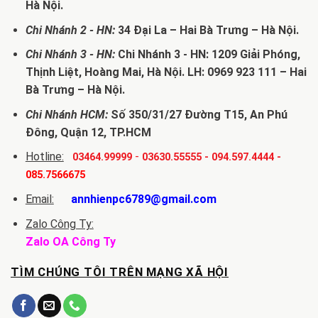
Hà Nội.
Chi Nhánh 2 - HN:
34 Đại La – Hai Bà Trưng – Hà Nội.
Chi Nhánh 3 - HN:
Chi Nhánh 3 - HN: 1209 Giải Phóng,
Thịnh Liệt, Hoàng Mai, Hà Nội. LH: 0969 923 111 – Hai
Bà Trưng – Hà Nội.
Chi Nhánh HCM:
Số 350/31/27 Đường T15, An Phú
Đông, Quận 12, TP.HCM
Hotline:
-
03464.99999
03630.55555
-
094.597.4444
-
085.7566675
Email:
annhienpc6789@gmail.com
Zalo Công Ty:
Zalo OA Công Ty
TÌM CHÚNG TÔI TRÊN MẠNG XÃ HỘI