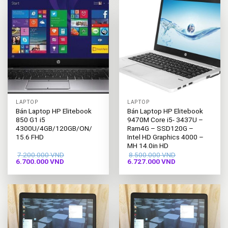
LAPTOP
LAPTOP
Bán Laptop HP Elitebook
Bán Laptop HP Elitebook
850 G1 i5
9470M Core i5- 3437U –
4300U/4GB/120GB/ON/
Ram4G – SSD120G –
15.6 FHD
Intel HD Graphics 4000 –
MH 14.0in HD
7.200.000
VND
8.500.000
VND
Giá
Giá
Giá
Giá
6.700.000
VND
6.727.000
VND
gốc
hiện
gốc
hiện
là:
tại
là:
tại
7.200.000 VND.
là:
8.500.000 VND.
là:
6.700.000 VND.
6.727.000 VND.