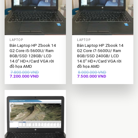
LAPTOP
LAPTOP
Bán Laptop HP Zbook 14
Bán Laptop HP Zbook 14
G2 Core i5-5600U/ Ram
G2 Core i7-5600U/ Ram
8GB/SSD 128GB/ LCD
8GB/SSD 240GB/ LCD
14.0″ HD+/Card VGA rời
14.0″ HD+/Card VGA rời
đồ họa AMD
đồ họa AMD
7.800.000
VND
8.000.000
VND
Giá
Giá
Giá
Giá
7.200.000
VND
7.500.000
VND
gốc
hiện
gốc
hiện
là:
tại
là:
tại
7.800.000 VND.
là:
8.000.000 VND.
là:
7.200.000 VND.
7.500.000 VND.