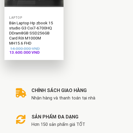
LAPTOP
Bán Laptop Hp zbook 15
studio G3 Coi7-6700HQ
DDram8GB SSD256GB
Card Rời M1000M
MH15.6 FHD
14.000.000
VND
Giá
Giá
13.600.000
VND
gốc
hiện
là:
tại
14.000.000 VND.
là:
13.600.000 VND.
CHÍNH SÁCH GIAO HÀNG
Nhận hàng và thanh toán tại nhà
SẢN PHẨM ĐA DẠNG
Hơn 150 sản phẩm giá TỐT