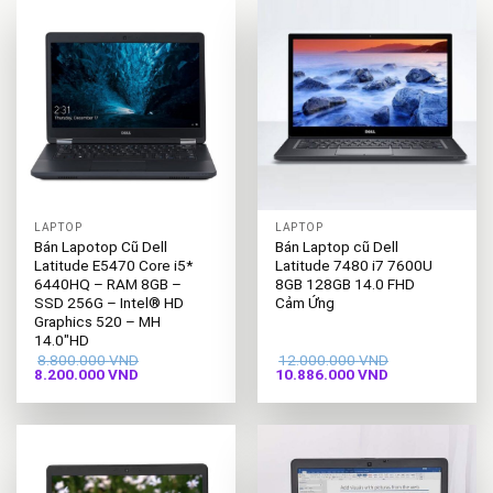
LAPTOP
LAPTOP
Bán Lapotop Cũ Dell
Bán Laptop cũ Dell
Latitude E5470 Core i5*
Latitude 7480 i7 7600U
6440HQ – RAM 8GB –
8GB 128GB 14.0 FHD
SSD 256G – Intel® HD
Cảm Ứng
Graphics 520 – MH
14.0″HD
8.800.000
VND
12.000.000
VND
Giá
Giá
Giá
Giá
8.200.000
VND
10.886.000
VND
gốc
hiện
gốc
hiện
là:
tại
là:
tại
8.800.000 VND.
là:
12.000.000 VND.
là:
8.200.000 VND.
10.886.000 VND