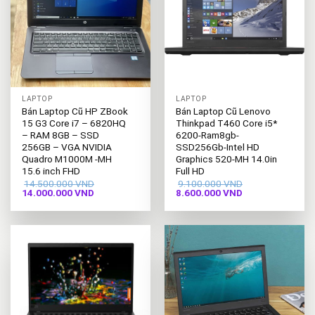
LAPTOP
LAPTOP
Bán Laptop Cũ HP ZBook
Bán Laptop Cũ Lenovo
15 G3 Core i7 – 6820HQ
Thinkpad T460 Core i5*
– RAM 8GB – SSD
6200-Ram8gb-
256GB – VGA NVIDIA
SSD256Gb-Intel HD
Quadro M1000M -MH
Graphics 520-MH 14.0in
15.6 inch FHD
Full HD
14.500.000
VND
9.100.000
VND
Giá
Giá
Giá
Giá
14.000.000
VND
8.600.000
VND
gốc
hiện
gốc
hiện
là:
tại
là:
tại
14.500.000 VND.
là:
9.100.000 VND.
là:
14.000.000 VND.
8.600.000 VND.