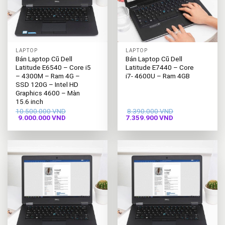
LAPTOP
LAPTOP
Bán Laptop Cũ Dell
Bán Laptop Cũ Dell
Latitude E6540 – Core i5
Latitude E7440 – Core
– 4300M – Ram 4G –
i7- 4600U – Ram 4GB
SSD 120G – Intel HD
Graphics 4600 – Màn
15.6 inch
10.500.000
VND
8.390.000
VND
Giá
Giá
Giá
Giá
9.000.000
VND
7.359.900
VND
gốc
hiện
gốc
hiện
là:
tại
là:
tại
10.500.000 VND.
là:
8.390.000 VND.
là:
9.000.000 VND.
7.359.900 VND.