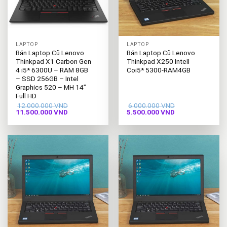
LAPTOP
LAPTOP
Bán Laptop Cũ Lenovo
Bán Laptop Cũ Lenovo
Thinkpad X1 Carbon Gen
Thinkpad X250 Intell
4 i5* 6300U – RAM 8GB
Coi5* 5300-RAM4GB
– SSD 256GB – Intel
Graphics 520 – MH 14”
Full HD
12.000.000
VND
6.000.000
VND
Giá
Giá
Giá
Giá
11.500.000
VND
5.500.000
VND
gốc
hiện
gốc
hiện
là:
tại
là:
tại
12.000.000 VND.
là:
6.000.000 VND.
là:
11.500.000 VND.
5.500.000 VND.