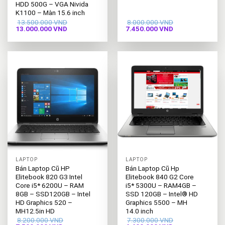
HDD 500G – VGA Nivida
K1100 – Màn 15.6 inch
13.500.000
VND
8.000.000
VND
Giá
Giá
Giá
Giá
13.000.000
VND
7.450.000
VND
gốc
hiện
gốc
hiện
là:
tại
là:
tại
13.500.000 VND.
là:
8.000.000 VND.
là:
13.000.000 VND.
7.450.000 VND.
LAPTOP
LAPTOP
Bán Laptop Cũ HP
Bán Laptop Cũ Hp
Elitebook 820 G3 Intel
Elitebook 840 G2 Core
Core i5* 6200U – RAM
i5* 5300U – RAM4GB –
8GB – SSD120GB – Intel
SSD 120GB – Intel® HD
HD Graphics 520 –
Graphics 5500 – MH
MH12.5in HD
14.0 inch
8.200.000
VND
7.300.000
VND