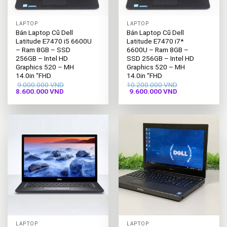
LAPTOP
LAPTOP
Bán Laptop Cũ Dell
Bán Laptop Cũ Dell
Latitude E7470 i5 6600U
Latitude E7470 i7*
– Ram 8GB – SSD
6600U – Ram 8GB –
256GB – Intel HD
SSD 256GB – Intel HD
Graphics 520 – MH
Graphics 520 – MH
14.0in “FHD
14.0in “FHD
9.000.000
VND
10.200.000
VND
Giá
Giá
Giá
Giá
8.600.000
VND
9.600.000
VND
gốc
hiện
gốc
hiện
là:
tại
là:
tại
9.000.000 VND.
là:
10.200.000 VND.
là:
8.600.000 VND.
9.600.000 VND.
LAPTOP
LAPTOP