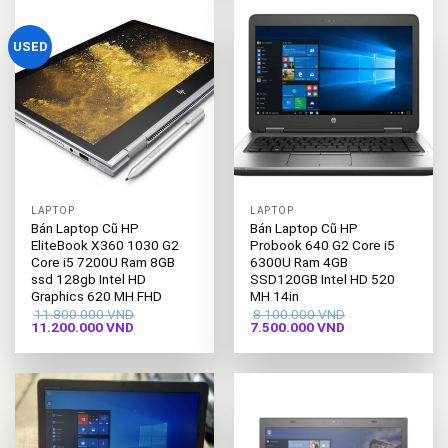
8.300.000 VND.
10.600.000 VND
USED
LAPTOP
LAPTOP
Bán Laptop Cũ HP
Bán Laptop Cũ HP
EliteBook X360 1030 G2
Probook 640 G2 Core i5
Core i5 7200U Ram 8GB
6300U Ram 4GB
ssd 128gb Intel HD
SSD120GB Intel HD 520
Graphics 620 MH FHD
MH 14in
11.800.000
VND
8.100.000
VND
Giá
Giá
Giá
Giá
11.200.000
VND
7.500.000
VND
gốc
hiện
gốc
hiện
là:
tại
là:
tại
11.800.000 VND.
là:
8.100.000 VND.
là:
11.200.000 VND.
7.500.000 VND.