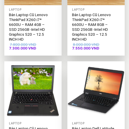
LAPTOP
LAPTOP
Bán Laptop Cũ Lenovo
Bán Laptop Cũ Lenovo
ThinkPad X260 i7*
ThinkPad X260 i7*
6600U – RAM 4GB –
6600U – RAM 8GB –
SSD 256GB -Intel HD
SSD 256GB -Intel HD
Graphics 520 – 12.5
Graphics 520 – 12.5
INCH HD
INCH HD
7.800.000
VND
8.000.000
VND
Giá
Giá
Giá
Giá
7.300.000
VND
7.550.000
VND
gốc
hiện
gốc
hiện
là:
tại
là:
tại
7.800.000 VND.
là:
8.000.000 VND.
là:
7.300.000 VND.
7.550.000 VND.
LAPTOP
LAPTOP
Bán Laptop Cũ Lenovo
Bán Laptop Dell Latitude