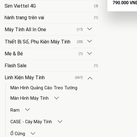
790.000
VN
Sim Viettel 4G
(3)
hành trang trên vai
(1)
Máy Tính All In One
(17)
Thiết Bị Số, Phụ Kiện Máy Tính
(20)
Mẹ & Bé
(1)
Flash Sale
(1)
Linh Kiện Máy Tính
(667)
Màn Hình Quảng Cáo Treo Tường
Màn Hình Máy Tính
Ram
CASE - Cây Máy Tính
Ổ Cứng