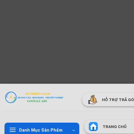
Bỏ
qua
HỖ TRỢ TRẢ G
nội
dung
TRANG CHỦ
Danh Mục Sản Phẩm