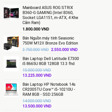
gốc
hiện
Mainboard ASUS ROG STRIX
là:
tại
B360-G GAMING (Intel B360,
1.450.000 VND.
là:
Socket LGA1151, m-ATX, 4 Khe
670.000 VND.
Cắm Ram)
1.800.000
VND
Bán Nguồn máy tính Seasonic
750W M12II Bronze Evo Edition
Giá
Giá
2.750.000
VND
2.550.000
VND
gốc
hiện
Bán Laptop Dell Latitude E7300
là:
tại
i5 8665U 8GB 128GB 13.3 fhd
2.750.000 VND.
là:
15.000.000
VND
2.550.000 VND.
Giá
Giá
13.225.000
VND
gốc
hiện
Bán Laptop HP Notebook 14s
là:
tại
CR2005TU Core™ i5-10210U -
15.000.000 VND.
là:
RAM 8GB - SSD 256GB
13.225.000 VND.
14.000.000
VND
Giá
Giá
13.500.000
VND
gốc
hiện