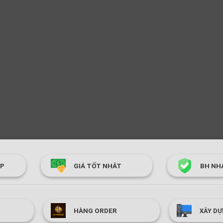
ÓP
GIÁ TỐT NHÂT
BH NH
HÀNG ORDER
XÂY DỰ