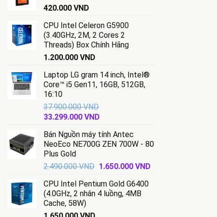
420.000
VND
CPU Intel Celeron G5900
(3.40GHz, 2M, 2 Cores 2
Threads) Box Chính Hãng
1.200.000
VND
Laptop LG gram 14 inch, Intel®
Core™ i5 Gen11, 16GB, 512GB,
16:10
37.900.000
VND
Giá
Giá
33.299.000
VND
gốc
hiện
Bán Nguồn máy tính Antec
là:
tại
NeoEco NE700G ZEN 700W - 80
37.900.000 VND.
là:
Plus Gold
33.299.000 VND.
Giá
Giá
2.490.000
VND
1.650.000
VND
gốc
hiện
CPU Intel Pentium Gold G6400
là:
tại
(4.0GHz, 2 nhân 4 luồng, 4MB
2.490.000 VND.
là:
Cache, 58W)
1.650.000 VND.
1.650.000
VND