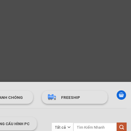
ANH CHÓNG
FREESHIP
NG CẤU HÌNH PC
Tìm
kiếm: