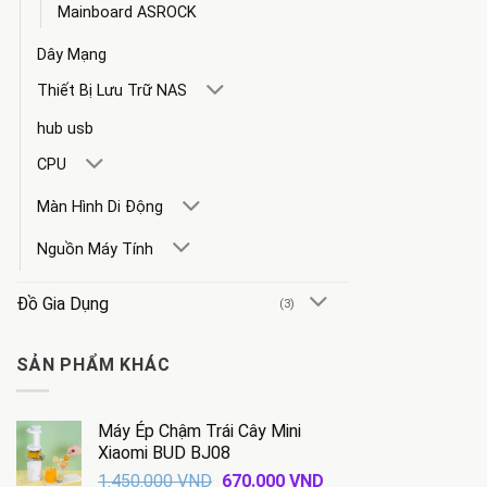
Mainboard ASROCK
Dây Mạng
Thiết Bị Lưu Trữ NAS
hub usb
CPU
Màn Hình Di Động
Nguồn Máy Tính
Đồ Gia Dụng
(3)
SẢN PHẨM KHÁC
Máy Ép Chậm Trái Cây Mini
Xiaomi BUD BJ08
Giá
Giá
1.450.000
VND
670.000
VND