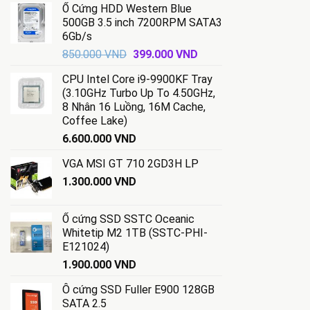
Ổ Cứng HDD Western Blue
là:
tại
500GB 3.5 inch 7200RPM SATA3
14.000.000 VND.
là:
6Gb/s
13.500.000 VND.
Giá
Giá
850.000
VND
399.000
VND
gốc
hiện
CPU Intel Core i9-9900KF Tray
là:
tại
(3.10GHz Turbo Up To 4.50GHz,
850.000 VND.
là:
8 Nhân 16 Luồng, 16M Cache,
399.000 VND.
Coffee Lake)
6.600.000
VND
VGA MSI GT 710 2GD3H LP
1.300.000
VND
Ổ cứng SSD SSTC Oceanic
Whitetip M2 1TB (SSTC-PHI-
E121024)
1.900.000
VND
Ô cứng SSD Fuller E900 128GB
SATA 2.5