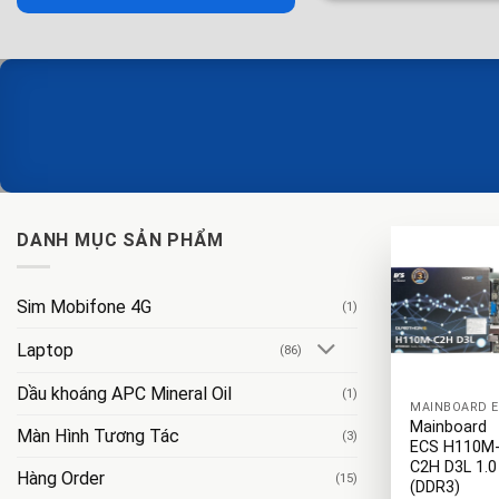
DANH MỤC SẢN PHẨM
Sim Mobifone 4G
(1)
Laptop
(86)
+
Dầu khoáng APC Mineral Oil
(1)
MAINBOARD E
Mainboard
Màn Hình Tương Tác
(3)
ECS H110M
C2H D3L 1.0
Hàng Order
(15)
(DDR3)