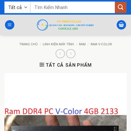
Bỏ
Tìm
qua
kiếm:
nội
dung
TRANG CHỦ
/
LINH KIỆN MÁY TÍNH
/
RAM
/
RAM V-COLOR
TẤT CẢ SẢN PHẨM