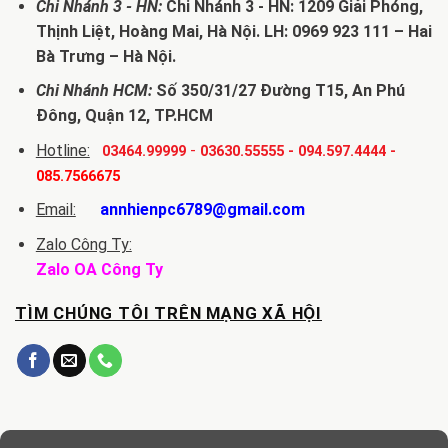
Chi Nhánh 3 - HN:
Chi Nhánh 3 - HN: 1209 Giải Phóng,
Thịnh Liệt, Hoàng Mai, Hà Nội. LH: 0969 923 111 – Hai
Bà Trưng – Hà Nội.
Chi Nhánh HCM:
Số 350/31/27 Đường T15, An Phú
Đông, Quận 12, TP.HCM
Hotline:
-
03464.99999
03630.55555
-
094.597.4444
-
085.7566675
Email:
annhienpc6789@gmail.com
Zalo Công Ty:
Zalo OA Công Ty
TÌM CHÚNG TÔI TRÊN MẠNG XÃ HỘI