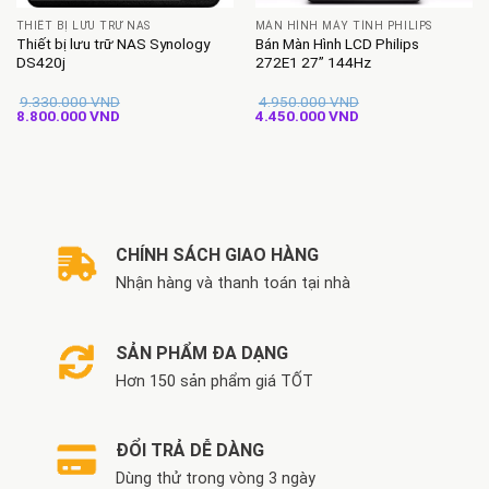
THIẾT BỊ LƯU TRỮ NAS
MÀN HÌNH MÁY TÍNH PHILIPS
Thiết bị lưu trữ NAS Synology
Bán Màn Hình LCD Philips
DS420j
272E1 27” 144Hz
9.330.000
VND
4.950.000
VND
Giá
Giá
Giá
Giá
8.800.000
VND
4.450.000
VND
gốc
hiện
gốc
hiện
là:
tại
là:
tại
9.330.000 VND.
là:
4.950.000 VND.
là:
8.800.000 VND.
4.450.000 VND.
CHÍNH SÁCH GIAO HÀNG
Nhận hàng và thanh toán tại nhà
SẢN PHẨM ĐA DẠNG
Hơn 150 sản phẩm giá TỐT
ĐỔI TRẢ DỄ DÀNG
Dùng thử trong vòng 3 ngày