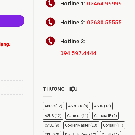
Hotline 1:
03464.99999
Hotline 2:
03630.55555
Hotline 3:
dụng.
094.597.4444
THƯƠNG HIỆU
Antec
(12)
ASROCK
(8)
ASUS
(18)
ASUS
(12)
Camera
(11)
Camera IP
(9)
CASE
(9)
Cooler Master
(23)
Corsair
(11)
CPU
(67)
Dell All In One
(17)
Gskill
(12)