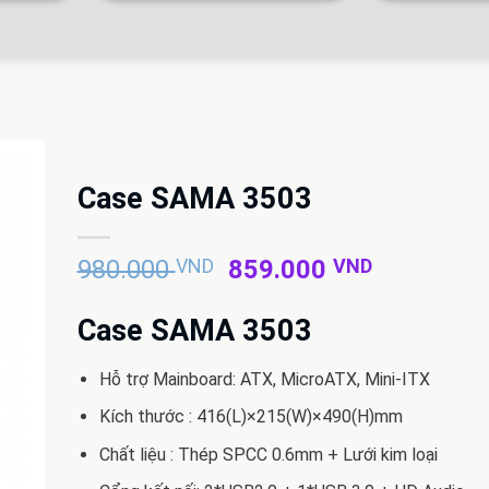
Case SAMA 3503
Giá
Giá
980.000
VND
859.000
VND
gốc
hiện
là:
tại
Case SAMA 3503
980.000 VND.
là:
859.000 
Hỗ trợ Mainboard: ATX, MicroATX, Mini-ITX
Kích thước : 416(L)×215(W)×490(H)mm
Chất liệu : Thép SPCC 0.6mm + Lưới kim loại