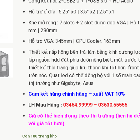
Cổng kết nối: 2*USB2.0 + 1*USB 3.0 + HD Audio
Hỗ trợ ổ đĩa : 5.25″ x0 | 3.5” x2 | 2.5” x1
Khe mở rộng : 7 slots + 2 slot dựng dọc VGA | Hỗ t
mm | 280mm
Hỗ trợ VGA: 345mm | CPU Cooler: 163mm
Thiết kế: nắp hông bên trái làm bằng kính cường lự
lắp nguồn, hdd đặt phía dưới riêng biệt, mặt trước
thiết kế thời trang giúp lưu thông khí tốt hơn, fron
trên nóc. Quạt led có thể đồng bộ với 1 số main ca
thị trường như Gigabyte, Asus…
Cam kết hàng chính hãng – xuất VAT 10%
LH Mua Hàng :
03464.99999
–
03630.55555
Giá có thể biến động theo thị trường (liên hệ 
với giá tốt hơn)
Còn 100 trong kho