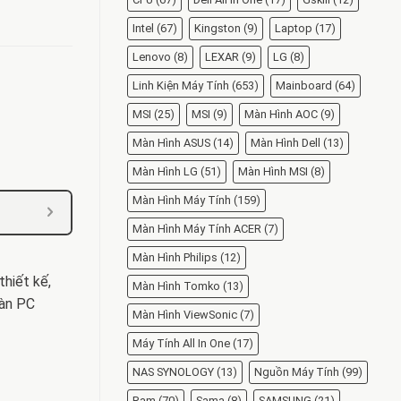
Intel
(67)
Kingston
(9)
Laptop
(17)
Lenovo
(8)
LEXAR
(9)
LG
(8)
Linh Kiện Máy Tính
(653)
Mainboard
(64)
MSI
(25)
MSI
(9)
Màn Hình AOC
(9)
Màn Hình ASUS
(14)
Màn Hình Dell
(13)
Màn Hình LG
(51)
Màn Hình MSI
(8)
Màn Hình Máy Tính
(159)
Màn Hình Máy Tính ACER
(7)
Màn Hình Philips
(12)
hiết kế,
Màn Hình Tomko
(13)
dàn PC
Màn Hình ViewSonic
(7)
Máy Tính All In One
(17)
NAS SYNOLOGY
(13)
Nguồn Máy Tính
(99)
Ram
(70)
Sama
(8)
SAMSUNG
(21)