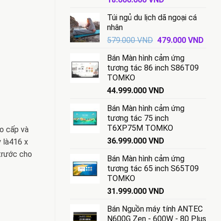
gốc
hiện
Túi ngủ du lịch dã ngoại cá
là:
tại
nhân
18.500.000 VND.
là:
Giá
Giá
579.000
VND
479.000
VND
18.000.000 VND.
gốc
hiện
Bán Màn hình cảm ứng
là:
tại
tương tác 86 inch S86T09
579.000 VND.
là:
TOMKO
479.
44.999.000
VND
Bán Màn hình cảm ứng
tương tác 75 inch
T6XP75M TOMKO
ao cấp và
36.999.000
VND
y là416 x
trước cho
Bán Màn hình cảm ứng
tương tác 65 inch S65T09
TOMKO
31.999.000
VND
Bán Nguồn máy tính ANTEC
N600G Zen - 600W - 80 Plus