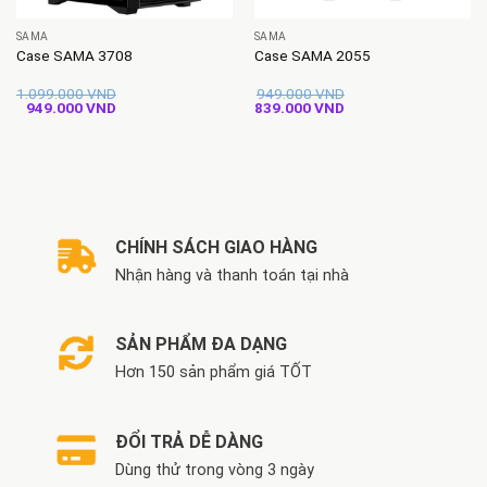
SAMA
SAMA
Case SAMA 3708
Case SAMA 2055
1.099.000
VND
949.000
VND
Giá
Giá
Giá
Giá
949.000
VND
839.000
VND
gốc
hiện
gốc
hiện
là:
tại
là:
tại
1.099.000 VND.
là:
949.000 VND.
là:
949.000 VND.
839.000 VND.
CHÍNH SÁCH GIAO HÀNG
Nhận hàng và thanh toán tại nhà
SẢN PHẨM ĐA DẠNG
Hơn 150 sản phẩm giá TỐT
ĐỔI TRẢ DỄ DÀNG
Dùng thử trong vòng 3 ngày