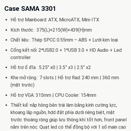
gốc
hiện
là:
tại
Case SAMA 3301
799.000 VND.
là:
Hỗ trợ Mainboard: ATX, MicroATX, Mini-ITX
685.000 VND.
Kích thước : 375(L)×215(W)×439(H)mm
Chất liệu : Thép SPCC 0.55mm – ABS + Lưới kim loại
Cổng kết nối: 2*USB2.0 + 1*USB 3.0 + HD Audio + Led
controller
Hỗ trợ ổ đĩa : 5.25″ x0 | 3.5” x3 | 2.5” x2
Khe mở rộng : 7 slots | Hỗ trợ Rad: 240 mm | 360 mm
(mặt trước)
Hỗ trợ VGA: 315mm | CPU Cooler: 154mm
Thiết kế: nắp hông bên trái làm bằng kính cường lực,
khoang lắp nguồn, hdd đặt phía dưới riêng biệt, mặt
trước thoáng rộng giúp lưu thông khí tốt hơn, front panel
nằm trên nóc. Quạt led có thể đồng bộ với 1 số main cao