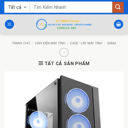
Bỏ
Tìm
qua
kiếm:
nội
dung
TRANG CHỦ
/
LINH KIỆN MÁY TÍNH
/
CASE - CÂY MÁY TÍNH
/
SAMA
TẤT CẢ SẢN PHẨM