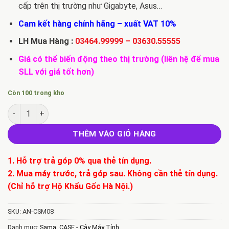
cấp trên thị trường như Gigabyte, Asus…
Cam kết hàng chính hãng – xuất VAT 10%
LH Mua Hàng :
03464.99999
–
03630.55555
Giá có thể biến động theo thị trường (liên hệ để mua
SLL với giá tốt hơn)
Còn 100 trong kho
Case SAMA 3301 số lượng
THÊM VÀO GIỎ HÀNG
1. Hỗ trợ trả góp 0% qua thẻ tín dụng.
2. Mua máy trước, trả góp sau. Không cần thẻ tín dụng.
(Chỉ hỗ trợ Hộ Khẩu Gốc Hà Nội.)
SKU:
AN-CSM08
Danh mục:
Sama
,
CASE - Cây Máy Tính