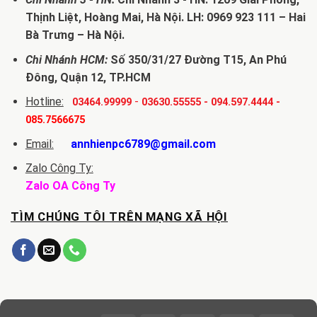
Thịnh Liệt, Hoàng Mai, Hà Nội. LH: 0969 923 111 – Hai
Bà Trưng – Hà Nội.
Chi Nhánh HCM:
Số 350/31/27 Đường T15, An Phú
Đông, Quận 12, TP.HCM
Hotline:
-
03464.99999
03630.55555
-
094.597.4444
-
085.7566675
Email:
annhienpc6789@gmail.com
Zalo Công Ty:
Zalo OA Công Ty
TÌM CHÚNG TÔI TRÊN MẠNG XÃ HỘI