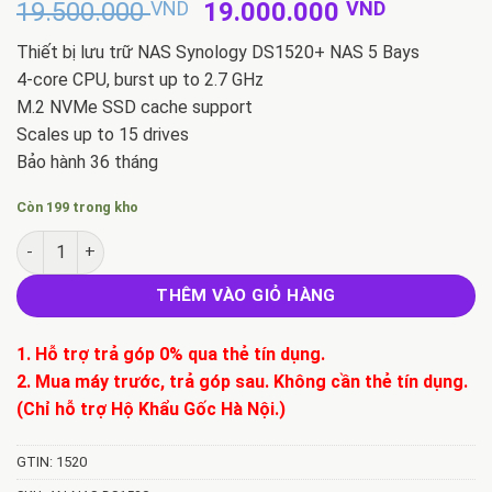
Giá
Giá
19.500.000
VND
19.000.000
VND
gốc
hiện
Thiết bị lưu trữ NAS Synology DS1520+ NAS 5 Bays
là:
tại
4-core CPU, burst up to 2.7 GHz
19.500.000 VND.
là:
M.2 NVMe SSD cache support
19.000.
Scales up to 15 drives
Bảo hành 36 tháng
Còn 199 trong kho
Thiết bị lưu trữ NAS Synology DS1520+ số lượng
THÊM VÀO GIỎ HÀNG
1. Hỗ trợ trả góp 0% qua thẻ tín dụng.
2. Mua máy trước, trả góp sau. Không cần thẻ tín dụng.
(Chỉ hỗ trợ Hộ Khẩu Gốc Hà Nội.)
GTIN: 1520