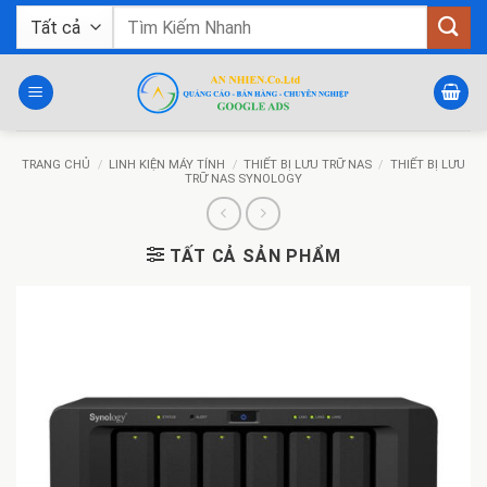
Bỏ
Tìm
qua
kiếm:
nội
dung
TRANG CHỦ
/
LINH KIỆN MÁY TÍNH
/
THIẾT BỊ LƯU TRỮ NAS
/
THIẾT BỊ LƯU
TRỮ NAS SYNOLOGY
TẤT CẢ SẢN PHẨM