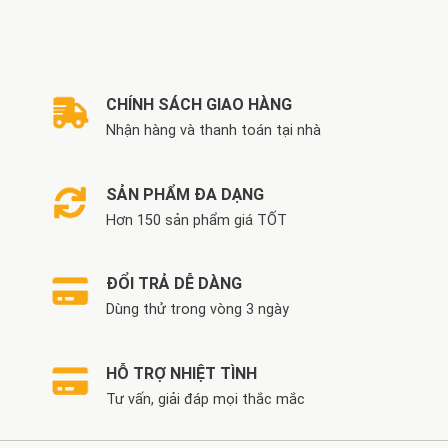
là:
tại
là:
tại
1.800.000 VND.
là:
3.950.000 VND.
là:
1.300.000 VND.
3.350.000 VND.
CHÍNH SÁCH GIAO HÀNG
Nhận hàng và thanh toán tại nhà
SẢN PHẨM ĐA DẠNG
Hơn 150 sản phẩm giá TỐT
ĐỔI TRẢ DỄ DÀNG
Dùng thử trong vòng 3 ngày
HỖ TRỢ NHIỆT TÌNH
Tư vấn, giải đáp mọi thắc mắc