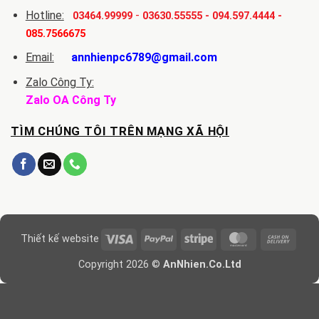
Hotline:
-
03464.99999
03630.55555
-
094.597.4444
-
085.7566675
Email:
annhienpc6789@gmail.com
Zalo Công Ty:
Zalo OA Công Ty
TÌM CHÚNG TÔI TRÊN MẠNG XÃ HỘI
Visa
PayPal
Stripe
MasterCard
Cash
Thiết kế website
On
Copyright 2026 ©
AnNhien.Co.Ltd
Delive