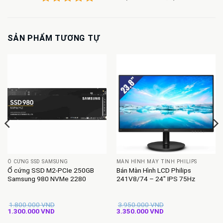
SẢN PHẨM TƯƠNG TỰ
Ổ CỨNG SSD SAMSUNG
MÀN HÌNH MÁY TÍNH PHILIPS
Ổ cứng SSD M2-PCIe 250GB
Bán Màn Hình LCD Philips
Samsung 980 NVMe 2280
241V8/74 – 24″ IPS 75Hz
1.800.000
VND
3.950.000
VND
Giá
Giá
Giá
Giá
1.300.000
VND
3.350.000
VND
gốc
hiện
gốc
hiện