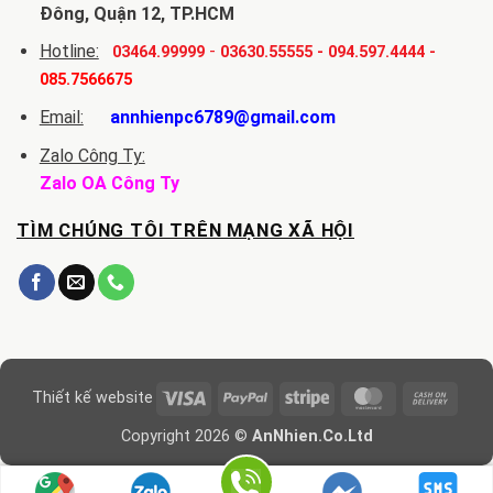
Đông, Quận 12, TP.HCM
Hotline:
-
03464.99999
03630.55555
-
094.597.4444
-
085.7566675
Email:
annhienpc6789@gmail.com
Zalo Công Ty:
Zalo OA Công Ty
TÌM CHÚNG TÔI TRÊN MẠNG XÃ HỘI
Visa
PayPal
Stripe
MasterCard
Cash
Thiết kế website
On
Copyright 2026 ©
AnNhien.Co.Ltd
Delive