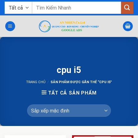
Bỏ
Tìm
qua
kiếm:
nội
dung
cpu i5
TRANG CHỦ
/
SẢN PHẨM ĐƯỢC GẮN THẺ “CPU I5”
TẤT CẢ SẢN PHẨM