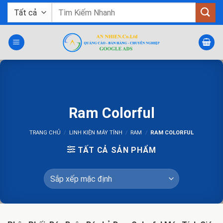
Bỏ
Tìm
qua
kiếm:
nội
dung
Ram Colorful
TRANG CHỦ
/
LINH KIỆN MÁY TÍNH
/
RAM
/
RAM COLORFUL
TẤT CẢ SẢN PHẨM