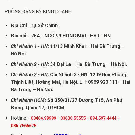
PHÒNG ĐĂNG KÝ KINH DOANH
Địa Chỉ Trụ Sở Chính
:
Địa chỉ: 75A - NGÕ 94 HỒNG MAI - HBT - HN
Chi Nhánh 1 - HN:
11/13 Minh Khai – Hai Bà Trưng –
Hà Nội.
Chi Nhánh 2 - HN:
34 Đại La – Hai Bà Trưng – Hà Nội.
Chi Nhánh 3 - HN:
Chi Nhánh 3 - HN: 1209 Giải Phóng,
Thịnh Liệt, Hoàng Mai, Hà Nội. LH: 0969 923 111 – Hai
Bà Trưng – Hà Nội.
Chi Nhánh HCM:
Số 350/31/27 Đường T15, An Phú
Đông, Quận 12, TP.HCM
Hotline:
-
03464.99999
03630.55555
-
094.597.4444
-
085.7566675