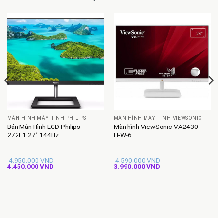
MÀN HÌNH MÁY TÍNH PHILIPS
MÀN HÌNH MÁY TÍNH VIEWSONIC
Bán Màn Hình LCD Philips
Màn hình ViewSonic VA2430-
272E1 27” 144Hz
H-W-6
4.950.000
VND
4.590.000
VND
Giá
Giá
Giá
Giá
4.450.000
VND
3.990.000
VND
gốc
hiện
gốc
hiện
là:
tại
là:
tại
4.950.000 VND.
là:
4.590.000 VND.
là:
4.450.000 VND.
3.990.000 VND.