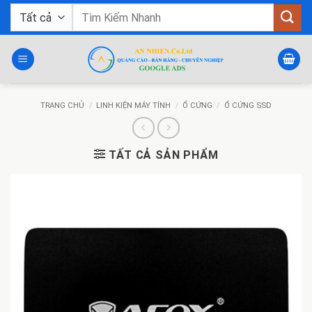
Bỏ
Tìm
qua
kiếm:
nội
dung
TRANG CHỦ
/
LINH KIỆN MÁY TÍNH
/
Ổ CỨNG
/
Ổ CỨNG SSD
TẤT CẢ SẢN PHẨM