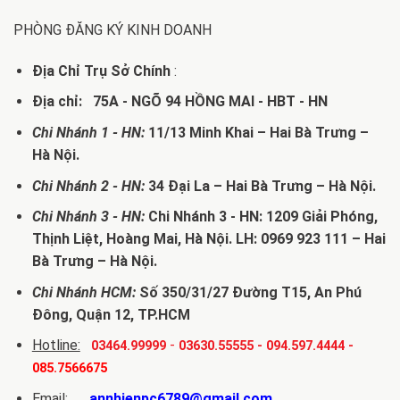
PHÒNG ĐĂNG KÝ KINH DOANH
Địa Chỉ Trụ Sở Chính
:
Địa chỉ: 75A - NGÕ 94 HỒNG MAI - HBT - HN
Chi Nhánh 1 - HN:
11/13 Minh Khai – Hai Bà Trưng –
Hà Nội.
Chi Nhánh 2 - HN:
34 Đại La – Hai Bà Trưng – Hà Nội.
Chi Nhánh 3 - HN:
Chi Nhánh 3 - HN: 1209 Giải Phóng,
Thịnh Liệt, Hoàng Mai, Hà Nội. LH: 0969 923 111 – Hai
Bà Trưng – Hà Nội.
Chi Nhánh HCM:
Số 350/31/27 Đường T15, An Phú
Đông, Quận 12, TP.HCM
Hotline:
-
03464.99999
03630.55555
-
094.597.4444
-
085.7566675
Email:
annhienpc6789@gmail.com