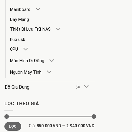
Mainboard
Dây Mạng
Thiết Bị Lưu Trữ NAS
hub usb
CPU
Màn Hình Di Động
Nguồn Máy Tính
Đồ Gia Dụng
(3)
LỌC THEO GIÁ
Giá
Giá
Giá:
850.000 VND
—
2.940.000 VND
LỌC
tối
tối
thiểu
đa