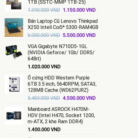
1TB (SSTC-MMP 1TB-25)
Giá
Giá
1.390.000
VND
1.150.000
VND
gốc
hiện
Bán Laptop Cũ Lenovo Thinkpad
là:
tại
X250 Intell Coi5* 5300-RAM4GB
1.390.000 VND.
là:
Giá
Giá
6.000.000
VND
5.500.000
VND
1.150.000 VND.
gốc
hiện
VGA Gigabyte N710D5-1GL
là:
tại
(NVIDIA Geforce/ 1Gb/ DDR5/
6.000.000 VND.
là:
64Bit)
5.500.000 VND.
1.020.000
VND
Ổ cứng HDD Western Purple
6TB 3.5 inch, 5640RPM, SATA3,
128MB Cache (WD62PURZ)
Giá
Giá
5.459.000
VND
4.500.000
VND
gốc
hiện
Mainboard ASROCK H470M-
là:
tại
HDV (Intel H470, Socket 1200,
5.459.000 VND.
là:
m-ATX, 2 khe Ram DDR4)
4.500.000 VND.
1.400.000
VND