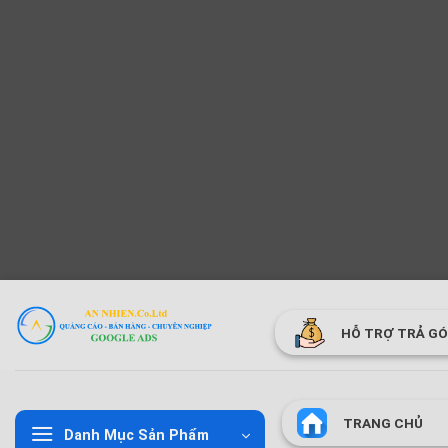
Bỏ
qua
HỖ TRỢ TRẢ G
nội
dung
TRANG CHỦ
Danh Mục Sản Phẩm