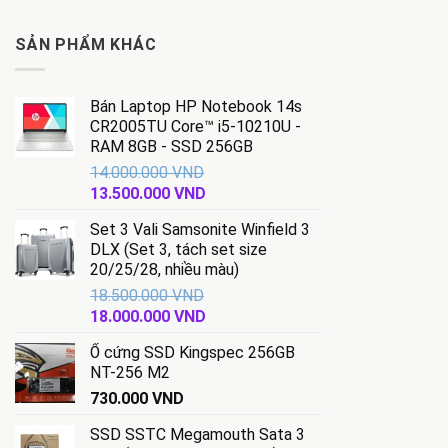
SẢN PHẨM KHÁC
Bán Laptop HP Notebook 14s
CR2005TU Core™ i5-10210U -
RAM 8GB - SSD 256GB
14.000.000
VND
Giá
Giá
13.500.000
VND
gốc
hiện
Set 3 Vali Samsonite Winfield 3
là:
tại
DLX (Set 3, tách set size
14.000.000 VND.
là:
20/25/28, nhiều màu)
13.500.000 VND.
18.500.000
VND
Giá
Giá
18.000.000
VND
gốc
hiện
Ổ cứng SSD Kingspec 256GB
là:
tại
NT-256 M2
18.500.000 VND.
là:
730.000
VND
18.000.000 VND.
SSD SSTC Megamouth Sata 3