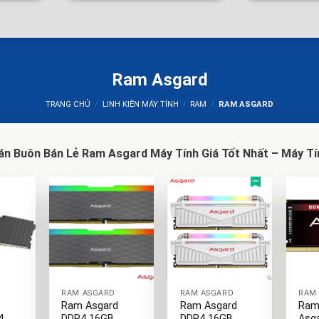
Ram Asgard
TRANG CHỦ
/
LINH KIỆN MÁY TÍNH
/
RAM
/
RAM ASGARD
án Buôn Bán Lẻ Ram Asgard Máy Tính Giá Tốt Nhất – Máy Tí
+
+
+
RAM ASGARD
RAM ASGARD
RAM
Ram Asgard
Ram Asgard
Ram
4
DDR4 16GB
DDR4 16GB
Asg