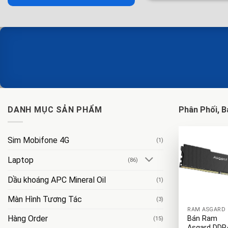
DANH MỤC SẢN PHẨM
Phân Phối, B
Sim Mobifone 4G
(1)
Laptop
(86)
Dầu khoáng APC Mineral Oil
(1)
+
Màn Hình Tương Tác
(3)
RAM ASGARD
Hàng Order
Bán Ram
(15)
Asgard DDR