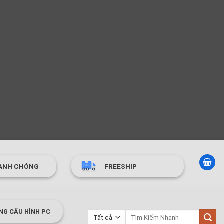
ANH CHÓNG
FREESHIP
NG CẤU HÌNH PC
Tìm
kiếm: