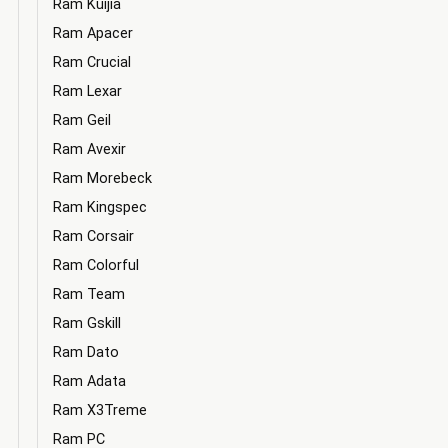
Ram Kuijia
Ram Apacer
Ram Crucial
Ram Lexar
Ram Geil
Ram Avexir
Ram Morebeck
Ram Kingspec
Ram Corsair
Ram Colorful
Ram Team
Ram Gskill
Ram Dato
Ram Adata
Ram X3Treme
Ram PC