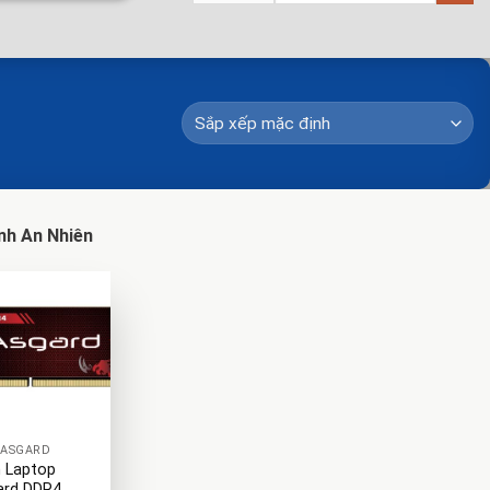
nh An Nhiên
 ASGARD
 Laptop
ard DDR4