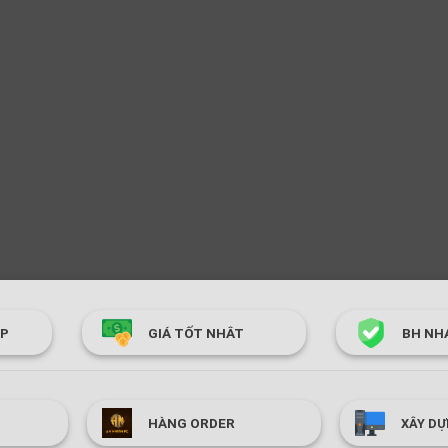
ÓP
GIÁ TỐT NHÂT
BH NH
HÀNG ORDER
XÂY DỰ