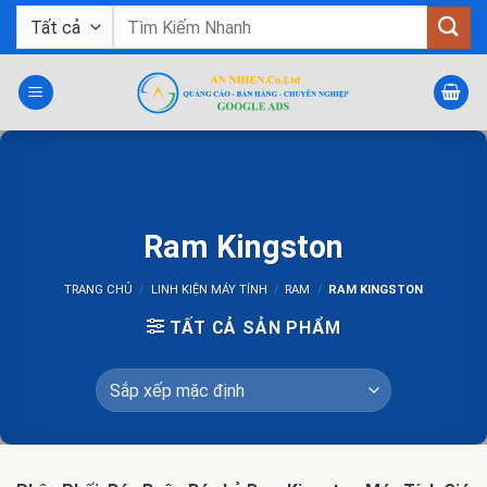
Bỏ
Tìm
qua
kiếm:
nội
dung
Ram Kingston
TRANG CHỦ
/
LINH KIỆN MÁY TÍNH
/
RAM
/
RAM KINGSTON
TẤT CẢ SẢN PHẨM