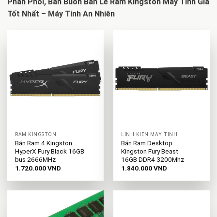
Phân Phối, Bán Buôn Bán Lẻ Ram Kingston Máy Tính Giá
Tốt Nhất – Máy Tính An Nhiên
RAM KINGSTON
LINH KIỆN MÁY TÍNH
Bán Ram 4 Kingston
Bán Ram Desktop
HyperX Fury Black 16GB
Kingston Fury Beast
bus 2666MHz
16GB DDR4 3200Mhz
1.720.000
VND
1.840.000
VND