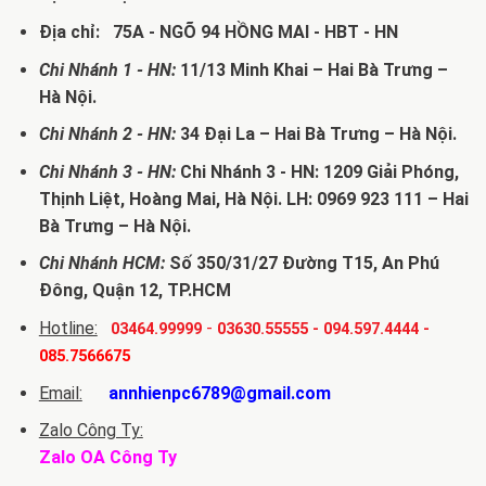
Địa chỉ: 75A - NGÕ 94 HỒNG MAI - HBT - HN
Chi Nhánh 1 - HN:
11/13 Minh Khai – Hai Bà Trưng –
Hà Nội.
Chi Nhánh 2 - HN:
34 Đại La – Hai Bà Trưng – Hà Nội.
Chi Nhánh 3 - HN:
Chi Nhánh 3 - HN: 1209 Giải Phóng,
Thịnh Liệt, Hoàng Mai, Hà Nội. LH: 0969 923 111 – Hai
Bà Trưng – Hà Nội.
Chi Nhánh HCM:
Số 350/31/27 Đường T15, An Phú
Đông, Quận 12, TP.HCM
Hotline:
-
03464.99999
03630.55555
-
094.597.4444
-
085.7566675
Email:
annhienpc6789@gmail.com
Zalo Công Ty:
Zalo OA Công Ty