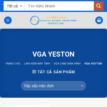
Bỏ
Tìm
qua
kiếm:
nội
dung
VGA YESTON
TRANG CHỦ
/
LINH KIỆN MÁY TÍNH
/
VGA CARD MÀN HÌNH
/
VGA YESTON
TẤT CẢ SẢN PHẨM