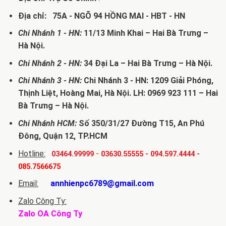
Địa chỉ: 75A - NGÕ 94 HỒNG MAI - HBT - HN
Chi Nhánh 1 - HN:
11/13 Minh Khai – Hai Bà Trưng –
Hà Nội.
Chi Nhánh 2 - HN:
34 Đại La – Hai Bà Trưng – Hà Nội.
Chi Nhánh 3 - HN:
Chi Nhánh 3 - HN: 1209 Giải Phóng,
Thịnh Liệt, Hoàng Mai, Hà Nội. LH: 0969 923 111 – Hai
Bà Trưng – Hà Nội.
Chi Nhánh HCM:
Số 350/31/27 Đường T15, An Phú
Đông, Quận 12, TP.HCM
Hotline:
-
03464.99999
03630.55555
-
094.597.4444
-
085.7566675
Email:
annhienpc6789@gmail.com
Zalo Công Ty:
Zalo OA Công Ty