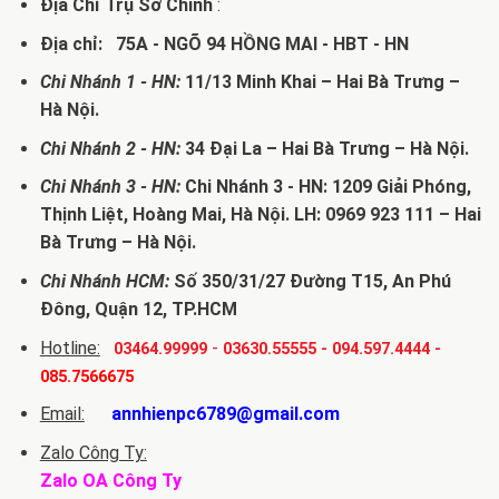
Địa Chỉ Trụ Sở Chính
:
Địa chỉ: 75A - NGÕ 94 HỒNG MAI - HBT - HN
Chi Nhánh 1 - HN:
11/13 Minh Khai – Hai Bà Trưng –
Hà Nội.
Chi Nhánh 2 - HN:
34 Đại La – Hai Bà Trưng – Hà Nội.
Chi Nhánh 3 - HN:
Chi Nhánh 3 - HN: 1209 Giải Phóng,
Thịnh Liệt, Hoàng Mai, Hà Nội. LH: 0969 923 111 – Hai
Bà Trưng – Hà Nội.
Chi Nhánh HCM:
Số 350/31/27 Đường T15, An Phú
Đông, Quận 12, TP.HCM
Hotline:
-
03464.99999
03630.55555
-
094.597.4444
-
085.7566675
Email:
annhienpc6789@gmail.com
Zalo Công Ty:
Zalo OA Công Ty