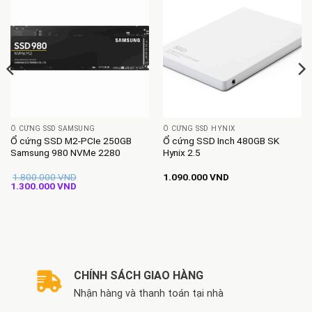
Ổ CỨNG SSD SAMSUNG
Ổ CỨNG SSD HYNIX
Ổ cứng SSD M2-PCIe 250GB
Ổ cứng SSD Inch 480GB SK
Samsung 980 NVMe 2280
Hynix 2.5
1.800.000
VND
1.090.000
VND
Giá
Giá
1.300.000
VND
gốc
hiện
là:
tại
1.800.000 VND.
là:
1.300.000 VND.
CHÍNH SÁCH GIAO HÀNG
Nhận hàng và thanh toán tại nhà