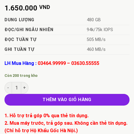
1.650.000
VND
DUNG LƯỢNG
480 GB
ĐỌC/GHI NGẪU NHIÊN
94k/75k IOPS
ĐỌC TUẦN TỰ
505 MB/s
GHI TUẦN TỰ
460 MB/s
LH Mua Hàng :
03464.99999
–
03630.55555
Còn 200 trong kho
Ổ cứng SSD 480GB SK Hynix SH921 2.5-Inch SATA III số lượng
THÊM VÀO GIỎ HÀNG
1. Hỗ trợ trả góp 0% qua thẻ tín dụng.
2. Mua máy trước, trả góp sau. Không cần thẻ tín dụng.
(Chỉ hỗ trợ Hộ Khẩu Gốc Hà Nội.)