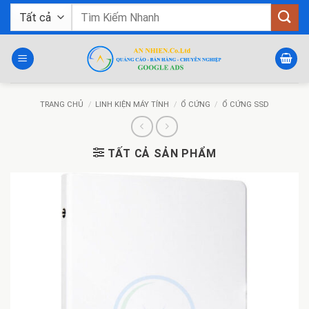
Bỏ
Tìm
qua
kiếm:
nội
dung
TRANG CHỦ
/
LINH KIỆN MÁY TÍNH
/
Ổ CỨNG
/
Ổ CỨNG SSD
TẤT CẢ SẢN PHẨM