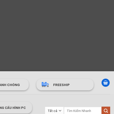
ANH CHÓNG
FREESHIP
NG CẤU HÌNH PC
Tìm
kiếm: