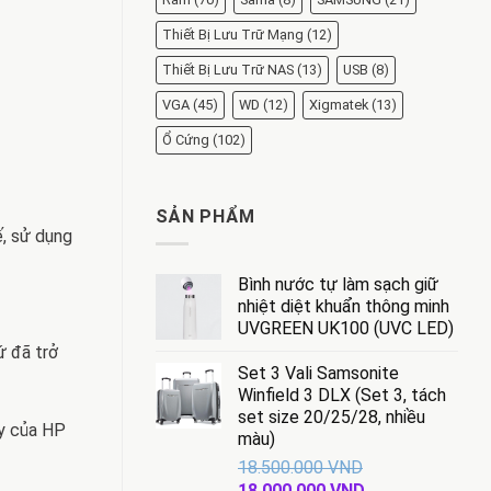
Thiết Bị Lưu Trữ Mạng
(12)
Thiết Bị Lưu Trữ NAS
(13)
USB
(8)
VGA
(45)
WD
(12)
Xigmatek
(13)
Ổ Cứng
(102)
SẢN PHẨM
ế, sử dụng
Bình nước tự làm sạch giữ
nhiệt diệt khuẩn thông minh
UVGREEN UK100 (UVC LED)
ứ đã trở
Set 3 Vali Samsonite
Winfield 3 DLX (Set 3, tách
set size 20/25/28, nhiều
ày của HP
màu)
18.500.000
VND
Giá
Giá
18.000.000
VND