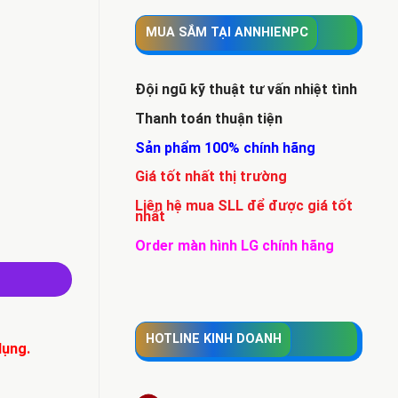
MUA SẮM TẠI ANNHIENPC
Đội ngũ kỹ thuật tư vấn nhiệt tình
Thanh toán thuận tiện
Sản phẩm 100% chính hãng
Giá tốt nhất thị trường
Liên hệ mua SLL để được giá tốt
nhất
SD240GB |Card Hình rời k1100| MH 15.6 FHD số lượng
Order màn hình LG chính hãng
HOTLINE KINH DOANH
dụng.