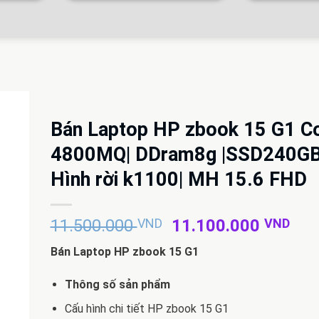
Bán Laptop HP zbook 15 G1 C
4800MQ| DDram8g |SSD240GB
Hình rời k1100| MH 15.6 FHD
Giá
Giá
11.500.000
VND
11.100.000
VND
gốc
hiệ
Bán Laptop HP zbook 15 G1
là:
tại
11.500.000 VND.
là:
Thông số sản phẩm
11.
Cấu hình chi tiết HP zbook 15 G1