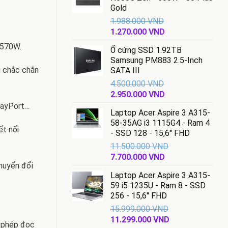
Gold
1.988.000
VND
Giá
Giá
1.270.000
VND
gốc
hiện
8570W.
Ổ cứng SSD 1.92TB
là:
tại
Samsung PM883 2.5-Inch
1.988.000 VND.
là:
g chắc chắn
SATA III
1.270.000 VND.
4.500.000
VND
Giá
Giá
2.950.000
VND
gốc
hiện
playPort…
Laptop Acer Aspire 3 A315-
là:
tại
58-35AG i3 1115G4 - Ram 4
4.500.000 VND.
là:
ết nối
- SSD 128 - 15,6'' FHD
2.950.000 VND.
11.500.000
VND
Giá
Giá
7.700.000
VND
chuyển đổi
gốc
hiện
Laptop Acer Aspire 3 A315-
là:
tại
59 i5 1235U - Ram 8 - SSD
11.500.000 VND.
là:
256 - 15,6'' FHD
7.700.000 VND.
15.999.000
VND
Giá
Giá
11.299.000
VND
o phép đọc