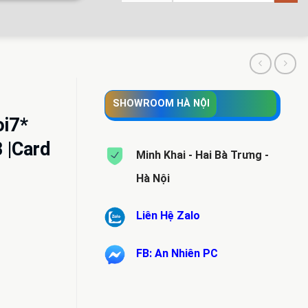
SHOWROOM HÀ NỘI
oi7*
 |Card
Minh Khai - Hai Bà Trưng -
Hà Nội
Liên Hệ Zalo
n
FB: An Nhiên PC
100.000 VND.