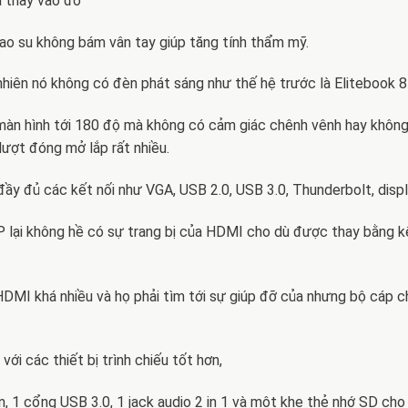
 thay vào đó
ao su không bám vân tay giúp tăng tính thẩm mỹ.
hiên nó không có đèn phát sáng như thế hệ trước là Elitebook 
 màn hình tới 180 độ mà không có cảm giác chênh vênh hay khôn
ượt đóng mở lắp rất nhiều.
 đầy đủ các kết nối như VGA, USB 2.0, USB 3.0, Thunderbolt, dis
P lại không hề có sự trang bị của HDMI cho dù được thay bằng k
HDMI khá nhiều và họ phải tìm tới sự giúp đỡ của nhưng bộ cáp 
ới các thiết bị trình chiếu tốt hơn,
, 1 cổng USB 3.0, 1 jack audio 2 in 1 và một khe thẻ nhớ SD ch