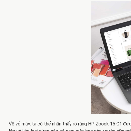
Về vỏ máy, ta có thể nhận thấy rõ ràng HP Zbook 15 G1 đượ