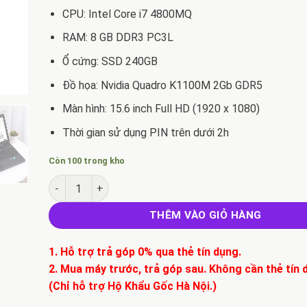
CPU: Intel Core i7 4800MQ
RAM: 8 GB DDR3 PC3L
Ổ cứng: SSD 240GB
Đồ họa: Nvidia Quadro K1100M 2Gb GDR5
Màn hình: 15.6 inch Full HD (1920 x 1080)
Thời gian sử dụng PIN trên dưới 2h
Còn 100 trong kho
Bán Laptop HP zbook 15 G1 Coi7* 4800MQ| DDram8g |S
THÊM VÀO GIỎ HÀNG
1. Hỗ trợ trả góp 0% qua thẻ tín dụng.
2. Mua máy trước, trả góp sau. Không cần thẻ tín 
(Chỉ hỗ trợ Hộ Khẩu Gốc Hà Nội.)