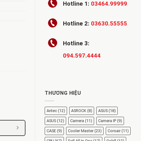
Hotline 1:
03464.99999
Hotline 2:
03630.55555
Hotline 3:
094.597.4444
THƯƠNG HIỆU
Antec
(12)
ASROCK
(8)
ASUS
(18)
ASUS
(12)
Camera
(11)
Camera IP
(9)
CASE
(9)
Cooler Master
(23)
Corsair
(11)
CPU
(67)
Dell All In One
(17)
Gskill
(12)