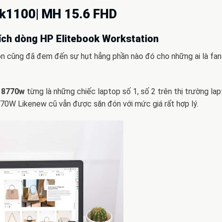
 k1100| MH 15.6 FHD
ích dòng HP Elitebook Workstation
ion cũng đã đem đến sự hụt hẫng phần nào đó cho những ai là fa
k 8770w
từng là những chiếc laptop số 1, số 2 trên thị trường la
570W Likenew cũ vẫn được săn đón với mức giá rất hợp lý.