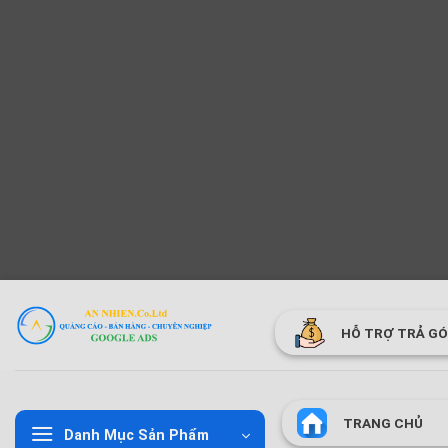
Bỏ
qua
HỖ TRỢ TRẢ G
nội
dung
TRANG CHỦ
Danh Mục Sản Phẩm