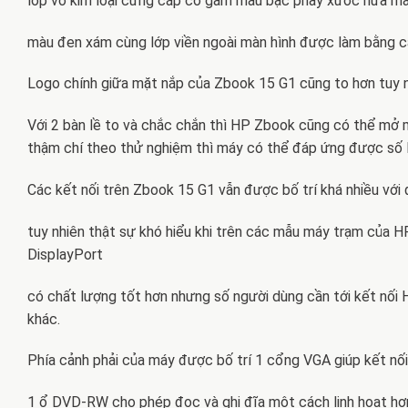
lớp vỏ kim loại cứng cáp có gam màu bạc phay xước nữa mà
màu đen xám cùng lớp viền ngoài màn hình được làm bằng c
Logo chính giữa mặt nắp của Zbook 15 G1 cũng to hơn tuy n
Với 2 bàn lề to và chắc chắn thì HP Zbook cũng có thể mở
thậm chí theo thử nghiệm thì máy có thể đáp ứng được số l
Các kết nối trên Zbook 15 G1 vẫn được bố trí khá nhiều với
tuy nhiên thật sự khó hiểu khi trên các mẫu máy trạm của H
DisplayPort
có chất lượng tốt hơn nhưng số người dùng cần tới kết nối 
khác.
Phía cảnh phải của máy được bố trí 1 cổng VGA giúp kết nối v
1 ổ DVD-RW cho phép đọc và ghi đĩa một cách linh hoạt hơn