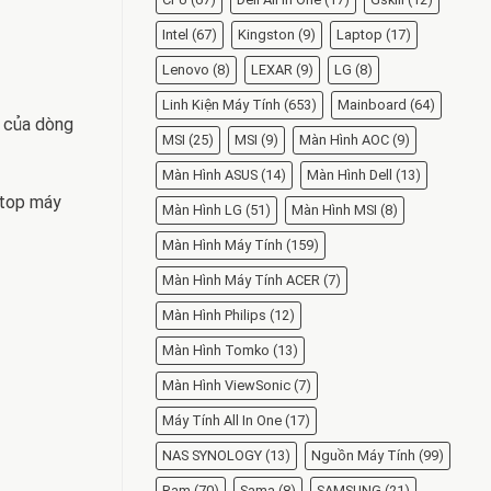
Intel
(67)
Kingston
(9)
Laptop
(17)
Lenovo
(8)
LEXAR
(9)
LG
(8)
Linh Kiện Máy Tính
(653)
Mainboard
(64)
n của dòng
MSI
(25)
MSI
(9)
Màn Hình AOC
(9)
Màn Hình ASUS
(14)
Màn Hình Dell
(13)
ptop máy
Màn Hình LG
(51)
Màn Hình MSI
(8)
Màn Hình Máy Tính
(159)
Màn Hình Máy Tính ACER
(7)
Màn Hình Philips
(12)
Màn Hình Tomko
(13)
Màn Hình ViewSonic
(7)
Máy Tính All In One
(17)
NAS SYNOLOGY
(13)
Nguồn Máy Tính
(99)
Ram
(70)
Sama
(8)
SAMSUNG
(21)