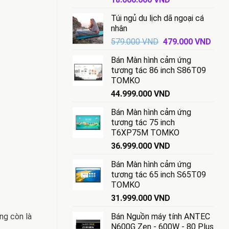
gốc
hiện
Túi ngủ du lịch dã ngoại cá
là:
tại
nhân
18.500.000 VND.
là:
Giá
Giá
579.000
VND
479.000
VND
18.000.000 VND.
gốc
hiện
Bán Màn hình cảm ứng
là:
tại
tương tác 86 inch S86T09
579.000 VND.
là:
TOMKO
479.
44.999.000
VND
Bán Màn hình cảm ứng
tương tác 75 inch
T6XP75M TOMKO
36.999.000
VND
Bán Màn hình cảm ứng
tương tác 65 inch S65T09
TOMKO
31.999.000
VND
Bán Nguồn máy tính ANTEC
ng còn là
N600G Zen - 600W - 80 Plus