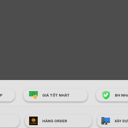
ÓP
GIÁ TỐT NHÂT
BH NH
HÀNG ORDER
XÂY DỰ