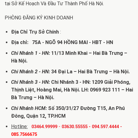
tại Sở Kế Hoạch Và Đầu Tư Thành Phố Hà Nội.
PHÒNG ĐĂNG KÝ KINH DOANH
Địa Chỉ Trụ Sở Chính
:
Địa chỉ: 75A - NGÕ 94 HỒNG MAI - HBT - HN
Chi Nhánh 1 - HN:
11/13 Minh Khai – Hai Bà Trưng –
Hà Nội.
Chi Nhánh 2 - HN:
34 Đại La – Hai Bà Trưng – Hà Nội.
Chi Nhánh 3 - HN:
Chi Nhánh 3 - HN: 1209 Giải Phóng,
Thịnh Liệt, Hoàng Mai, Hà Nội. LH: 0969 923 111 – Hai
Bà Trưng – Hà Nội.
Chi Nhánh HCM:
Số 350/31/27 Đường T15, An Phú
Đông, Quận 12, TP.HCM
Hotline:
-
03464.99999
03630.55555
-
094.597.4444
-
085.7566675