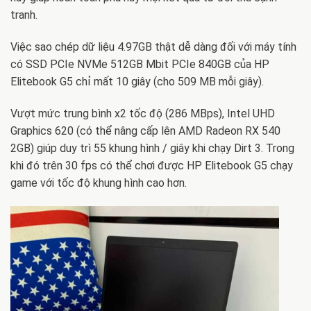
tranh.
Việc sao chép dữ liệu 4.97GB thật dễ dàng đối với máy tính
có SSD PCIe NVMe 512GB Mbit PCIe 840GB của HP
Elitebook G5 chỉ mất 10 giây (cho 509 MB mỗi giây).
Vượt mức trung bình x2 tốc độ (286 MBps), Intel UHD
Graphics 620 (có thể nâng cấp lên AMD Radeon RX 540
2GB) giúp duy trì 55 khung hình / giây khi chạy Dirt 3. Trong
khi đó trên 30 fps có thể chơi được HP Elitebook G5 chạy
game với tốc độ khung hình cao hơn.