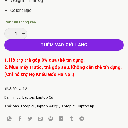
Weight : 1.48 Kg
Color : Bạc
Còn 100 trong kho
Bán Laptop HP EliteBook 840 G5 Core i7 8350U - RAM 8GB - SS
THÊM VÀO GIỎ HÀNG
1. Hỗ trợ trả góp 0% qua thẻ tín dụng.
2. Mua máy trước, trả góp sau. Không cần thẻ tín dụng.
(Chỉ hỗ trợ Hộ Khẩu Gốc Hà Nội.)
SKU:
AN-LT19
Danh mục:
Laptop
,
Laptop Cũ
Thẻ:
bán laptop cũ
,
laptop 840g5
,
laptop cũ
,
laptop hp