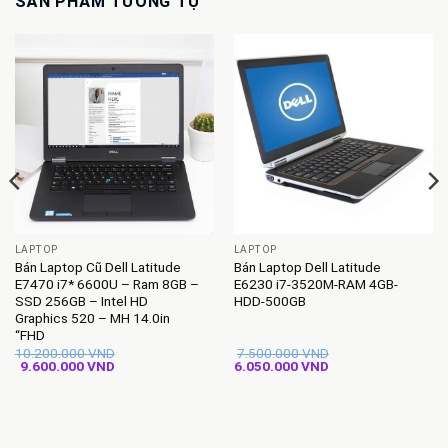
SẢN PHẨM TƯƠNG TỰ
LAPTOP
LAPTOP
Bán Laptop Cũ Dell Latitude
Bán Laptop Dell Latitude
E7470 i7* 6600U – Ram 8GB –
E6230 i7-3520M-RAM 4GB-
SSD 256GB – Intel HD
HDD-500GB
Graphics 520 – MH 14.0in
“FHD
10.200.000
VND
7.500.000
VND
Giá
Giá
Giá
Giá
9.600.000
VND
6.050.000
VND
gốc
hiện
gốc
hiện
là:
tại
là:
tại
10.200.000 VND.
là:
7.500.000 VND.
là:
9.600.000 VND.
6.050.000 VND.