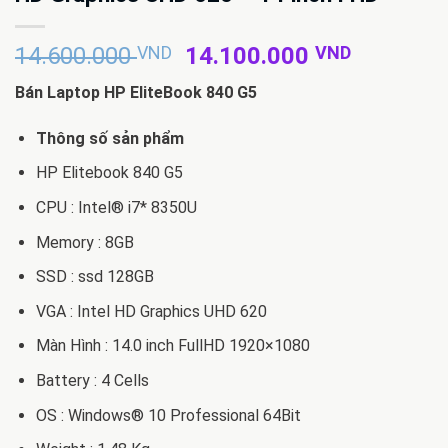
Giá
Giá
14.600.000
VND
14.100.000
VND
gốc
hiện
Bán Laptop HP EliteBook 840 G5
là:
tại
14.600.000 VND.
là:
Thông số sản phẩm
14.100.
HP Elitebook 840 G5
CPU : Intel® i7* 8350U
Memory : 8GB
SSD : ssd 128GB
VGA : Intel HD Graphics UHD 620
Màn Hình : 14.0 inch FullHD 1920×1080
Battery : 4 Cells
OS : Windows® 10 Professional 64Bit