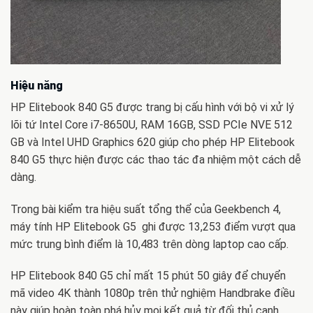
Hiệu năng
HP Elitebook 840 G5 được trang bị cấu hình với bộ vi xử lý
lõi tứ Intel Core i7-8650U, RAM 16GB, SSD PCIe NVE 512
GB và Intel UHD Graphics 620 giúp cho phép HP Elitebook
840 G5 thực hiện được các thao tác đa nhiệm một cách dễ
dàng.
Trong bài kiểm tra hiệu suất tổng thể của Geekbench 4,
máy tính HP Elitebook G5 ghi được 13,253 điểm vượt qua
mức trung bình điểm là 10,483 trên dòng laptop cao cấp.
HP Elitebook 840 G5 chỉ mất 15 phút 50 giây để chuyển
mã video 4K thành 1080p trên thử nghiệm Handbrake điều
này giúp hoàn toàn phá hủy mọi kết quả từ đối thủ cạnh