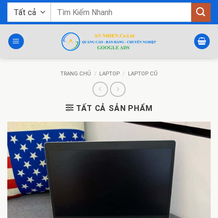
Bỏ
Tìm
qua
kiếm:
nội
dung
TRANG CHỦ
/
LAPTOP
/
LAPTOP CŨ
TẤT CẢ SẢN PHẨM