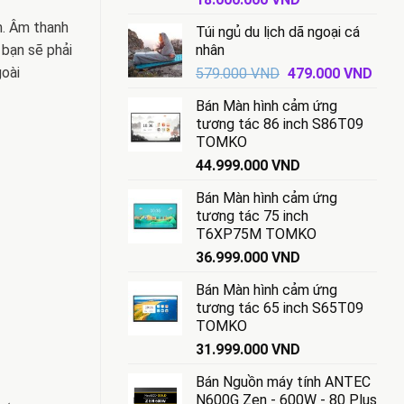
gốc
hiện
m. Âm thanh
Túi ngủ du lịch dã ngoại cá
là:
tại
nhân
 bạn sẽ phải
18.500.000 VND.
là:
Giá
Giá
goài
579.000
VND
479.000
VND
18.000.000 VND.
gốc
hiện
Bán Màn hình cảm ứng
là:
tại
tương tác 86 inch S86T09
579.000 VND.
là:
TOMKO
479.
44.999.000
VND
Bán Màn hình cảm ứng
tương tác 75 inch
T6XP75M TOMKO
36.999.000
VND
Bán Màn hình cảm ứng
tương tác 65 inch S65T09
TOMKO
31.999.000
VND
Bán Nguồn máy tính ANTEC
N600G Zen - 600W - 80 Plus