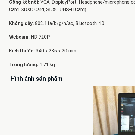
Cổng kết nối:
VGA, DisplayPort, Headphone/microphone co
Card, SDXC Card, SDXC UHS-II Card)
Không dây:
802.11a/b/g/n/ac, Bluetooth 4.0
Webcam:
HD 720P
Kích thước:
340 x 236 x 20 mm
Trọng lượng:
1.71 kg
Hình ảnh sản phẩm