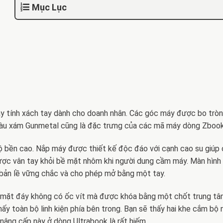
Mục Lục
y tính xách tay dành cho doanh nhân. Các góc máy được bo trò
màu xám Gunmetal cũng là đặc trưng của các mã máy dòng Zbook
độ bền cao. Nắp máy được thiết kế độc đáo với cạnh cao su giú
được vân tay khỏi bề mặt nhôm khi người dung cầm máy. Màn hìn
bản lề vững chắc và cho phép mở bằng một tay.
 mặt đáy không có ốc vít mà được khóa bằng một chốt trung tâ
hấy toàn bộ linh kiện phía bên trong. Bạn sẽ thấy hai khe cắm bộ
nâng cấp này ở dòng Ultrabook là rất hiếm.