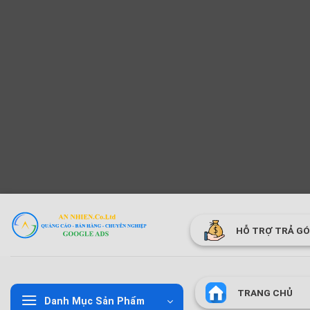
Bỏ
qua
HỖ TRỢ TRẢ G
nội
dung
TRANG CHỦ
Danh Mục Sản Phẩm