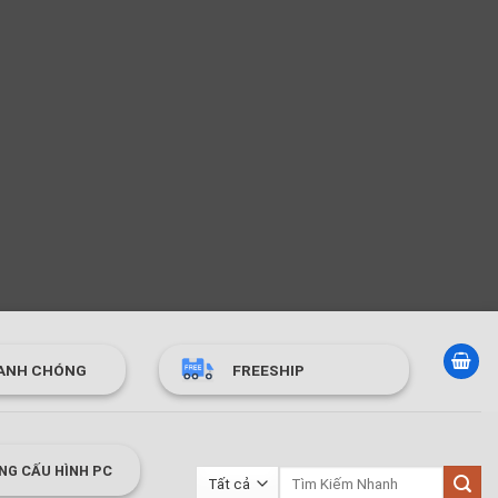
ANH CHÓNG
FREESHIP
NG CẤU HÌNH PC
Tìm
kiếm: