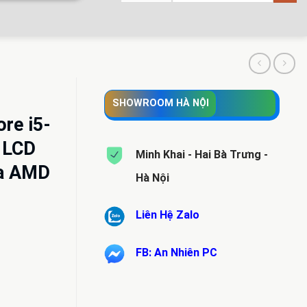
SHOWROOM HÀ NỘI
re i5-
 LCD
Minh Khai - Hai Bà Trưng -
̣a AMD
Hà Nội
Liên Hệ Zalo
FB: An Nhiên PC
.000 VND.