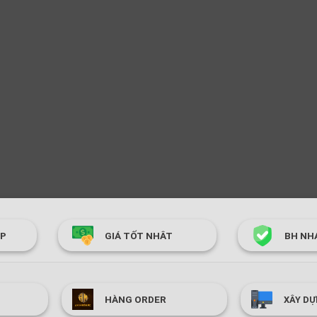
ÓP
GIÁ TỐT NHÂT
BH NH
HÀNG ORDER
XÂY DỰ