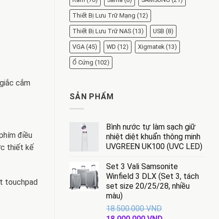
Thiết Bị Lưu Trữ Mạng
(12)
Thiết Bị Lưu Trữ NAS
(13)
USB
(8)
VGA
(45)
WD
(12)
Xigmatek
(13)
Ổ Cứng
(102)
 giắc cắm
SẢN PHẨM
Bình nước tự làm sạch giữ
 phím điều
nhiệt diệt khuẩn thông minh
UVGREEN UK100 (UVC LED)
c thiết kế
Set 3 Vali Samsonite
Winfield 3 DLX (Set 3, tách
ặt touchpad
set size 20/25/28, nhiều
màu)
18.500.000
VND
Giá
Giá
18.000.000
VND