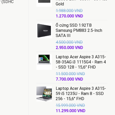
r (SDHC
Gold
1.988.000
VND
Giá
Giá
1.270.000
VND
gốc
hiện
Ổ cứng SSD 1.92TB
là:
tại
Samsung PM883 2.5-Inch
1.988.000 VND.
là:
SATA III
1.270.000 VND.
4.500.000
VND
Giá
Giá
2.950.000
VND
gốc
hiện
Laptop Acer Aspire 3 A315-
là:
tại
58-35AG i3 1115G4 - Ram 4
4.500.000 VND.
là:
- SSD 128 - 15,6'' FHD
2.950.000 VND.
11.500.000
VND
Giá
Giá
7.700.000
VND
gốc
hiện
Laptop Acer Aspire 3 A315-
là:
tại
59 i5 1235U - Ram 8 - SSD
11.500.000 VND.
là:
256 - 15,6'' FHD
7.700.000 VND.
15.999.000
VND
Giá
Giá
11.299.000
VND