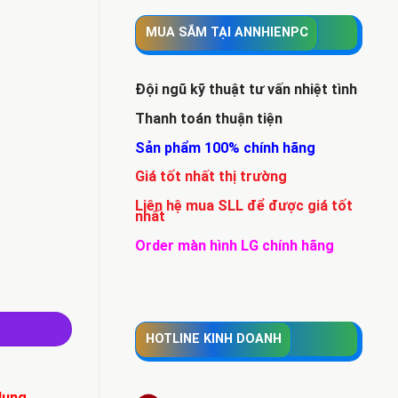
MUA SẮM TẠI ANNHIENPC
Đội ngũ kỹ thuật tư vấn nhiệt tình
Thanh toán thuận tiện
Sản phẩm 100% chính hãng
Giá tốt nhất thị trường
Liên hệ mua SLL để được giá tốt
nhất
Order màn hình LG chính hãng
D 128GB/ LCD 14.0″ HD+/Card VGA rời đồ họa AMD số lượng
HOTLINE KINH DOANH
dụng.