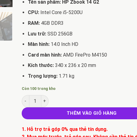
Tên sản phẩm:
HP Zbook 14 G2
CPU:
Intel Core i5-5200U
RAM:
4GB DDR3
Lưu trữ:
SSD 256GB
Màn hình:
14.0 Inch HD
Card màn hình:
AMD FirePro M4150
Kích thước:
340 x 236 x 20 mm
Trọng lượng:
1.71 kg
Còn 100 trong kho
Bán Laptop HP Zbook 14 G2 Core i5-5600U/ Ram 8GB/SS
THÊM VÀO GIỎ HÀNG
1. Hỗ trợ trả góp 0% qua thẻ tín dụng.
2. Mua máy trước, trả góp sau. Không cần thẻ tín 