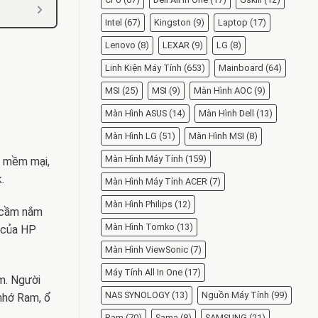
Intel
(67)
Kingston
(9)
Laptop
(17)
Lenovo
(8)
LEXAR
(9)
LG
(8)
Linh Kiện Máy Tính
(653)
Mainboard
(64)
MSI
(25)
MSI
(9)
Màn Hình AOC
(9)
Màn Hình ASUS
(14)
Màn Hình Dell
(13)
Màn Hình LG
(51)
Màn Hình MSI
(8)
Màn Hình Máy Tính
(159)
n mềm mại,
.
Màn Hình Máy Tính ACER
(7)
Màn Hình Philips
(12)
p cầm nắm
Màn Hình Tomko
(13)
h của HP
Màn Hình ViewSonic
(7)
Máy Tính All In One
(17)
m. Người
NAS SYNOLOGY
(13)
Nguồn Máy Tính
(99)
 nhớ Ram, ổ
Ram
(70)
Sama
(8)
SAMSUNG
(21)