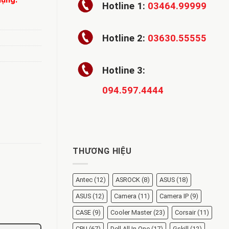
Hotline 1:
03464.99999
Hotline 2:
03630.55555
Hotline 3:
094.597.4444
THƯƠNG HIỆU
Antec
(12)
ASROCK
(8)
ASUS
(18)
ASUS
(12)
Camera
(11)
Camera IP
(9)
CASE
(9)
Cooler Master
(23)
Corsair
(11)
CPU
(67)
Dell All In One
(17)
Gskill
(12)