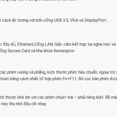
 cách ấn tượng với bốn cổng USB 3.0, VGA và DisplayPort…
ớc đầy đủ, Ethernet,Cổng LAN, Giắc cắm kết hợp tai nghe/mic và
cổng Secure Card và khe khóa Kensington.
các phím vuông và phẳng, kích thước phím tiêu chuẩn, ngoại trừ
 hoạt bằng cách nhấn tổ hợp phím Fn+F11. Bố cục bàn phím đượ
ch thước khá lớn với các phím chuột trái – phải riêng biệt. Bề m
 hay thu nhỏ đều rất nhạy.