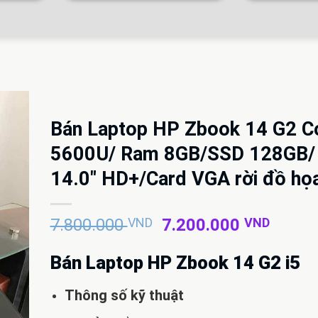
Bán Laptop HP Zbook 14 G2 Co
5600U/ Ram 8GB/SSD 128GB/
14.0″ HD+/Card VGA rời đồ ho
Giá
Giá
7.800.000
VND
7.200.000
VND
gốc
hiện
là:
tại
Bán Laptop HP Zbook 14 G2 i5
7.800.000 VND.
là:
7.200
Thông số kỹ thuật