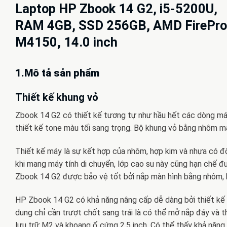
Laptop HP Zbook 14 G2, i5-5200U,
RAM 4GB, SSD 256GB, AMD FirePro
M4150, 14.0 inch
1.Mô tả sản phẩm
Thiết kế khung vỏ
Zbook 14 G2 có thiết kế tương tự như hầu hết các dòng má
thiết kế tone màu tối sang trọng. Bộ khung vỏ bằng nhôm 
Thiết kế máy là sự kết hợp của nhôm, hợp kim và nhựa có 
khi mang máy tính di chuyển, lớp cao su này cũng hạn chế 
Zbook 14 G2 được bảo vệ tốt bởi nắp màn hình bằng nhôm, 
HP Zbook 14 G2 có khả năng nâng cấp dễ dàng bởi thiết kế
dung chỉ cần trượt chốt sang trái là có thể mở nắp đáy và t
lưu trữ M2 và khoang ổ cứng 2.5 inch. Có thể thấy khả năng 