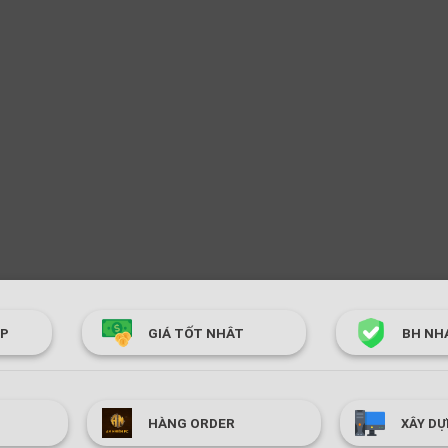
ÓP
GIÁ TỐT NHÂT
BH NH
HÀNG ORDER
XÂY DỰ