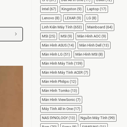
Intel
(67)
Kingston
(9)
Laptop
(17)
Lenovo
(8)
LEXAR
(9)
LG
(8)
Linh Kiện Máy Tính
(653)
Mainboard
(64)
MSI
(25)
MSI
(9)
Màn Hình AOC
(9)
Màn Hình ASUS
(14)
Màn Hình Dell
(13)
Màn Hình LG
(51)
Màn Hình MSI
(8)
Màn Hình Máy Tính
(159)
Màn Hình Máy Tính ACER
(7)
Màn Hình Philips
(12)
Màn Hình Tomko
(13)
Màn Hình ViewSonic
(7)
Máy Tính All In One
(17)
NAS SYNOLOGY
(13)
Nguồn Máy Tính
(99)
Ram
(70)
Sama
(8)
SAMSUNG
(21)