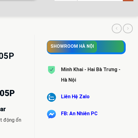
SHOWROOM HÀ NỘI
805P
Minh Khai - Hai Bà Trưng -
Hà Nội
805P
Liên Hệ Zalo
.000 VND.
ar
FB: An Nhiên PC
ạt động ổn