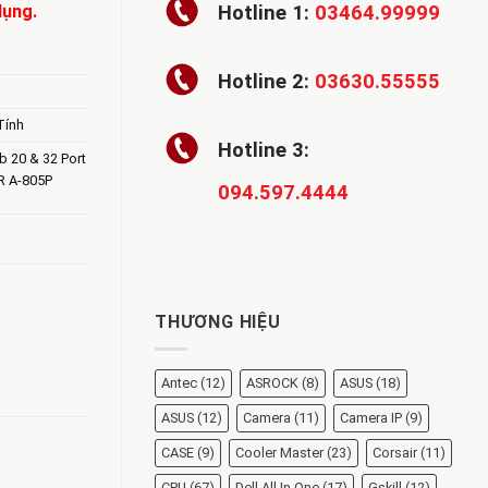
dụng.
Hotline 1:
03464.99999
Hotline 2:
03630.55555
Tính
Hotline 3:
 20 & 32 Port
R A-805P
094.597.4444
THƯƠNG HIỆU
Antec
(12)
ASROCK
(8)
ASUS
(18)
ASUS
(12)
Camera
(11)
Camera IP
(9)
CASE
(9)
Cooler Master
(23)
Corsair
(11)
CPU
(67)
Dell All In One
(17)
Gskill
(12)