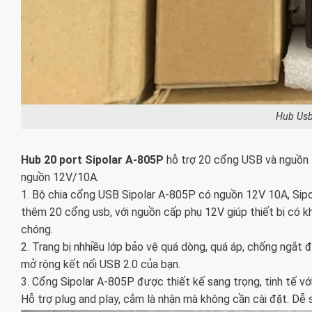
Hub Usb
Hub 20 port Sipolar A-805P
hỗ trợ 20 cổng USB và nguồn 1
nguồn 12V/10A.
1. Bộ chia cổng USB Sipolar A-805P có nguồn 12V 10A, Sipol
thêm 20 cổng usb, với nguồn cấp phụ 12V giúp thiết bị có kh
chóng.
2. Trang bị nhhiều lớp bảo vệ quá dòng, quá áp, chống ngắt 
mở rộng kết nối USB 2.0 của bạn.
3. Cổng Sipolar A-805P được thiết kế sang trọng, tinh tế với 
Hỗ trợ plug and play, cắm là nhận mà không cần cài đặt. Dễ s