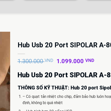
Hub Usb 20 Port SIPOLAR A-
Giá
Giá
1.300.000
VND
1.099.000
VND
gốc
hiện
là:
tại
Hub Usb 20 Port SIPOLAR A-
1.300.000 VND.
là:
1.099
THÔNG SỐ KỸ THUẬT: Hub 20 port Sipol
– Có quạt tản nhiệt cho chip, đảm bảo hub luôn ho
định, không bị quá nhiệt