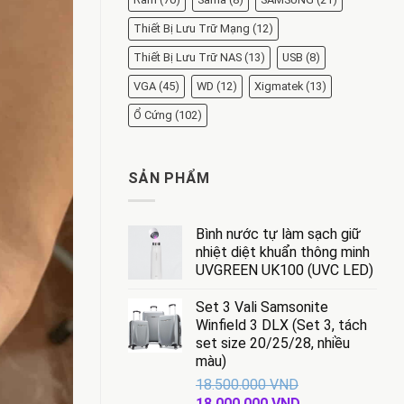
Thiết Bị Lưu Trữ Mạng
(12)
Thiết Bị Lưu Trữ NAS
(13)
USB
(8)
VGA
(45)
WD
(12)
Xigmatek
(13)
Ổ Cứng
(102)
SẢN PHẨM
Bình nước tự làm sạch giữ
nhiệt diệt khuẩn thông minh
UVGREEN UK100 (UVC LED)
Set 3 Vali Samsonite
Winfield 3 DLX (Set 3, tách
set size 20/25/28, nhiều
màu)
18.500.000
VND
Giá
Giá
18.000.000
VND