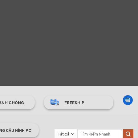
ANH CHÓNG
FREESHIP
NG CẤU HÌNH PC
Tìm
kiếm: