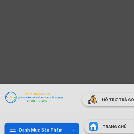
Bỏ
qua
HỖ TRỢ TRẢ G
nội
dung
TRANG CHỦ
Danh Mục Sản Phẩm