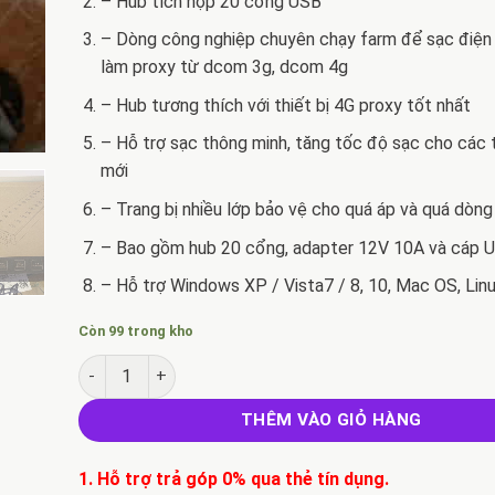
– Hub tích hợp 20 cổng USB
– Dòng công nghiệp chuyên chạy farm để sạc điện 
làm proxy từ dcom 3g, dcom 4g
– Hub tương thích với thiết bị 4G proxy tốt nhất
– Hỗ trợ sạc thông minh, tăng tốc độ sạc cho các t
mới
– Trang bị nhiều lớp bảo vệ cho quá áp và quá dòng
– Bao gồm hub 20 cổng, adapter 12V 10A và cáp 
– Hỗ trợ Windows XP / Vista7 / 8, 10, Mac OS, Lin
Còn 99 trong kho
Hub Usb 20 Port SIPOLAR A-805P số lượng
THÊM VÀO GIỎ HÀNG
1. Hỗ trợ trả góp 0% qua thẻ tín dụng.