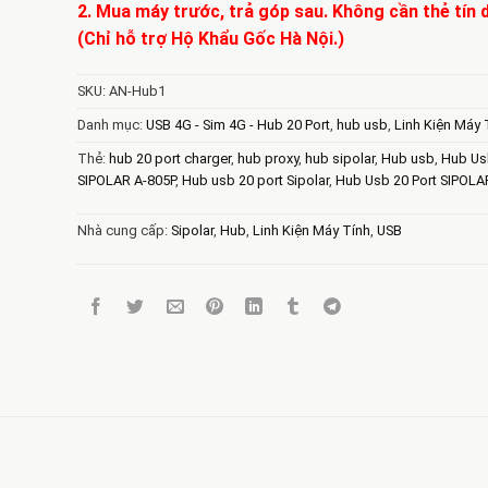
2. Mua máy trước, trả góp sau. Không cần thẻ tín 
(Chỉ hỗ trợ Hộ Khẩu Gốc Hà Nội.)
SKU:
AN-Hub1
Danh mục:
USB 4G - Sim 4G - Hub 20 Port
,
hub usb
,
Linh Kiện Máy 
Thẻ:
hub 20 port charger
,
hub proxy
,
hub sipolar
,
Hub usb
,
Hub Usb
SIPOLAR A-805P
,
Hub usb 20 port Sipolar
,
Hub Usb 20 Port SIPOLA
Nhà cung cấp:
Sipolar
,
Hub
,
Linh Kiện Máy Tính
,
USB