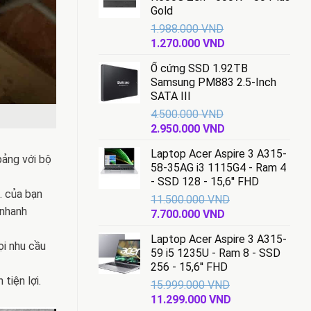
Gold
1.988.000
VND
Giá
Giá
1.270.000
VND
gốc
hiện
Ổ cứng SSD 1.92TB
là:
tại
Samsung PM883 2.5-Inch
1.988.000 VND.
là:
SATA III
1.270.000 VND.
4.500.000
VND
Giá
Giá
2.950.000
VND
gốc
hiện
Laptop Acer Aspire 3 A315-
là:
tại
bảng với bộ
58-35AG i3 1115G4 - Ram 4
4.500.000 VND.
là:
- SSD 128 - 15,6'' FHD
2.950.000 VND.
… của bạn
11.500.000
VND
 nhanh
Giá
Giá
7.700.000
VND
gốc
hiện
Laptop Acer Aspire 3 A315-
là:
tại
ọi nhu cầu
59 i5 1235U - Ram 8 - SSD
11.500.000 VND.
là:
256 - 15,6'' FHD
7.700.000 VND.
tiện lợi.
15.999.000
VND
Giá
Giá
11.299.000
VND