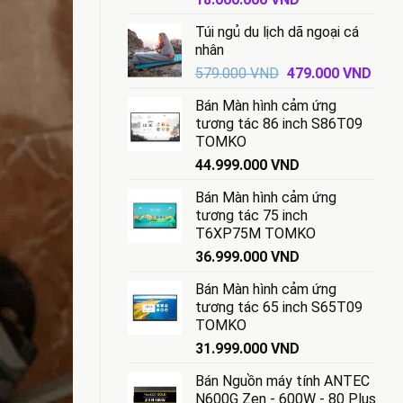
gốc
hiện
Túi ngủ du lịch dã ngoại cá
là:
tại
nhân
18.500.000 VND.
là:
Giá
Giá
579.000
VND
479.000
VND
18.000.000 VND.
gốc
hiện
Bán Màn hình cảm ứng
là:
tại
tương tác 86 inch S86T09
579.000 VND.
là:
TOMKO
479.
44.999.000
VND
Bán Màn hình cảm ứng
tương tác 75 inch
T6XP75M TOMKO
36.999.000
VND
Bán Màn hình cảm ứng
tương tác 65 inch S65T09
TOMKO
31.999.000
VND
Bán Nguồn máy tính ANTEC
N600G Zen - 600W - 80 Plus