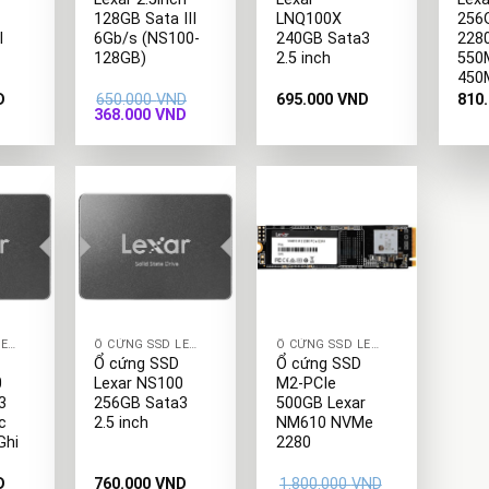
128GB Sata III
LNQ100X
256
I
6Gb/s (NS100-
240GB Sata3
228
128GB)
2.5 inch
550
450
D
650.000
VND
695.000
VND
810
Giá
Giá
368.000
VND
gốc
hiện
là:
tại
650.000 VND.
là:
368.000 VND.
+
+
Ổ CỨNG SSD LEXAR
Ổ CỨNG SSD LEXAR
Ổ CỨNG SSD LEXAR
Ổ cứng SSD
Ổ cứng SSD
0
Lexar NS100
M2-PCIe
3
256GB Sata3
500GB Lexar
c
2.5 inch
NM610 NVMe
Ghi
2280
D
760.000
VND
1.800.000
VND