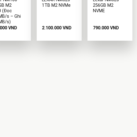
GB M2
1TB M2 NVMe
256GB M2
0 (Đoc
NVME
MB/s – Ghi
MB/s)
.000
VND
2.100.000
VND
790.000
VND