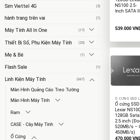
NS100 2.5-
Sim Viettel 4G
(3)
Inch SATA II
hành trang trên vai
(1)
539.000
VN
Máy Tính All In One
(17)
Thiết Bị Số, Phụ Kiện Máy Tính
(20)
Mẹ & Bé
(1)
Flash Sale
(1)
Linh Kiện Máy Tính
(667)
+
Màn Hình Quảng Cáo Treo Tường
Màn Hình Máy Tính
Ổ cứng SSD
Lexar NS10
Ram
128GB Sata
2.5 inch (Đo
CASE - Cây Máy Tính
520MB/s – 
450MB/s)
Ổ Cứng
470.000
VN