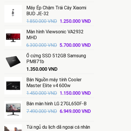
Máy Ép Chậm Trái Cây Xiaomi
BUD JE-32
Giá
Giá
1.850.000
VND
1.250.000
VND
gốc
hiện
Màn hình Viewsonic VA2932
là:
tại
MHD
1.850.000 VND.
là:
Giá
Giá
6.300.000
VND
5.700.000
VND
1.250.000 VND.
gốc
hiện
Ổ cứng SSD 512GB Samsung
là:
tại
PM871b
6.300.000 VND.
là:
1.350.000
VND
5.700.000 VND.
Bán Nguồn máy tính Cooler
Master Elite v4 600w
Giá
Giá
1.450.000
VND
1.150.000
VND
gốc
hiện
Bán màn hình LG 27GL650F-B
là:
tại
Giá
Giá
7.490.000
VND
1.450.000 VND.
6.949.000
VND
là:
gốc
hiện
1.150.000 VND.
là:
tại
Túi ngủ du lịch dã ngoại cá nhân
7.490.000 VND.
là: