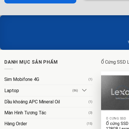
DANH MỤC SẢN PHẨM
Ổ Cứng SSD L
Sim Mobifone 4G
(1)
Laptop
(86)
Dầu khoáng APC Mineral Oil
(1)
+
Màn Hình Tương Tác
(3)
Ổ CỨNG SSD
Hàng Order
Ổ cứng SSD
(15)
128GB Lexa