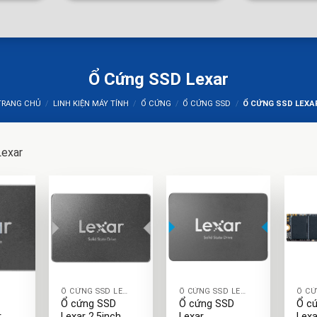
Ổ Cứng SSD Lexar
TRANG CHỦ
/
LINH KIỆN MÁY TÍNH
/
Ổ CỨNG
/
Ổ CỨNG SSD
/
Ổ CỨNG SSD LEXA
exar
+
+
+
Ổ CỨNG SSD LEXAR
Ổ CỨNG SSD LEXAR
Ổ cứng SSD
Ổ cứng SSD
Ổ c
r
Lexar 2.5inch
Lexar
Lex