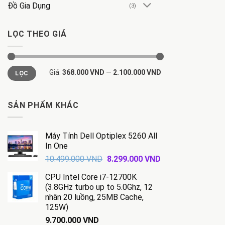
Đồ Gia Dụng
(3)
LỌC THEO GIÁ
Giá
Giá
Giá:
368.000 VND
—
2.100.000 VND
LỌC
tối
tối
thiểu
đa
SẢN PHẨM KHÁC
Máy Tính Dell Optiplex 5260 All
In One
Giá
Giá
10.499.000
VND
8.299.000
VND
gốc
hiện
CPU Intel Core i7-12700K
là:
tại
(3.8GHz turbo up to 5.0Ghz, 12
10.499.000 VND.
là:
nhân 20 luồng, 25MB Cache,
8.299.000 VND.
125W)
9.700.000
VND