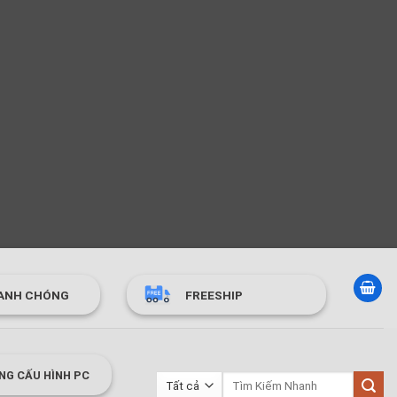
ANH CHÓNG
FREESHIP
NG CẤU HÌNH PC
Tìm
kiếm: