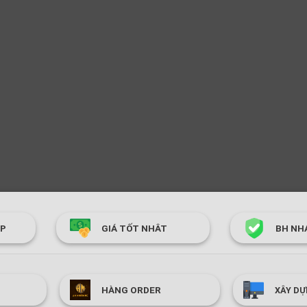
ÓP
GIÁ TỐT NHÂT
BH NH
HÀNG ORDER
XÂY DỰ