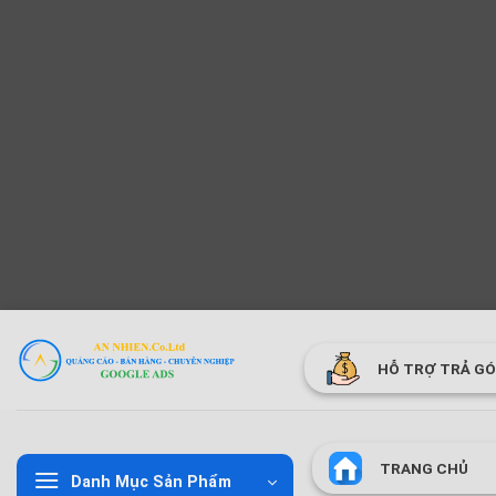
Bỏ
qua
HỖ TRỢ TRẢ G
nội
dung
TRANG CHỦ
Danh Mục Sản Phẩm