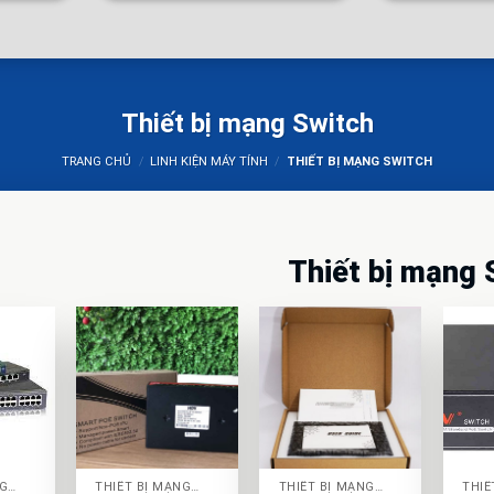
Thiết bị mạng Switch
TRANG CHỦ
/
LINH KIỆN MÁY TÍNH
/
THIẾT BỊ MẠNG SWITCH
Thiết bị mạng 
+
+
+
THIẾT BỊ MẠNG SWITCH
THIẾT BỊ MẠNG SWITCH
THIẾT BỊ MẠNG SWITCH