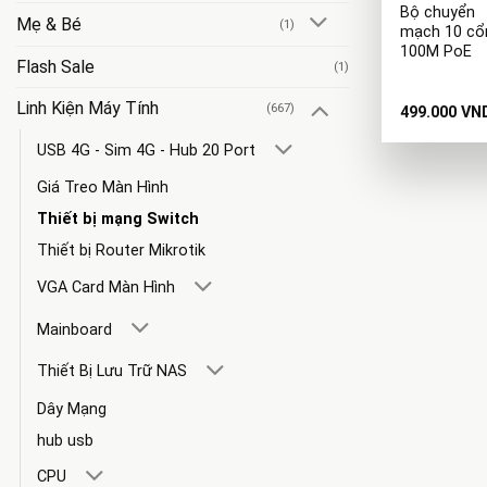
Bộ chuyển
Mẹ & Bé
(1)
mạch 10 cổ
100M PoE
Flash Sale
(1)
Linh Kiện Máy Tính
(667)
499.000
VN
USB 4G - Sim 4G - Hub 20 Port
Giá Treo Màn Hình
Thiết bị mạng Switch
Thiết bị Router Mikrotik
VGA Card Màn Hình
Mainboard
Thiết Bị Lưu Trữ NAS
Dây Mạng
hub usb
CPU