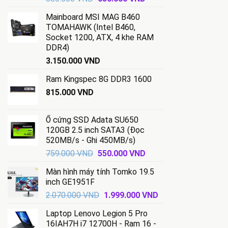
gốc
hiện
Mainboard MSI MAG B460
là:
tại
TOMAHAWK (Intel B460,
880.000 VND.
là:
Socket 1200, ATX, 4 khe RAM
630.000 VND.
DDR4)
3.150.000
VND
Ram Kingspec 8G DDR3 1600
815.000
VND
Ổ cứng SSD Adata SU650
120GB 2.5 inch SATA3 (Đọc
520MB/s - Ghi 450MB/s)
Giá
Giá
759.000
VND
550.000
VND
gốc
hiện
Màn hình máy tính Tomko 19.5
là:
tại
inch GE1951F
759.000 VND.
là:
Giá
Giá
2.070.000
VND
1.999.000
VND
550.000 VND.
gốc
hiện
Laptop Lenovo Legion 5 Pro
là:
tại
16IAH7H i7 12700H - Ram 16 -
2.070.000 VND.
là: