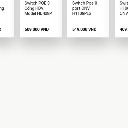
Switch POE 8
Switch Poe 8
Swi
ng
Cổng HDV
port ONV
H10
Model HD408P
H1108PLS
ON
D
509.000
VND
519.000
VND
409