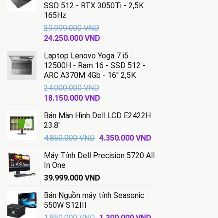
SSD 512 - RTX 3050Ti - 2,5K
1.999.000 VND.
165Hz
29.999.000
VND
Giá
Giá
24.250.000
VND
gốc
hiện
Laptop Lenovo Yoga 7 i5
là:
tại
12500H - Ram 16 - SSD 512 -
29.999.000 VND.
là:
ARC A370M 4Gb - 16'' 2,5K
24.250.000 VND.
24.000.000
VND
Giá
Giá
18.150.000
VND
gốc
hiện
Bán Màn Hình Dell LCD E2422H
là:
tại
23.8'
24.000.000 VND.
là:
Giá
Giá
4.850.000
VND
4.350.000
VND
18.150.000 VND.
gốc
hiện
Máy Tính Dell Precision 5720 All
là:
tại
In One
4.850.000 VND.
là:
39.999.000
VND
4.350.000 VND.
Bán Nguồn máy tính Seasonic
550W S12III
Giá
Giá
1.850.000
VND
1.300.000
VND