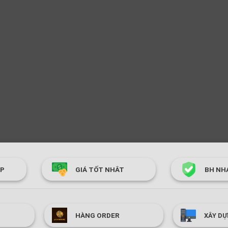
ÓP
GIÁ TỐT NHÂT
BH NH
HÀNG ORDER
XÂY DỰ