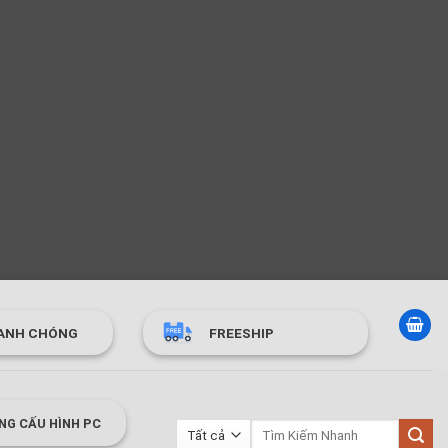
ANH CHÓNG
FREESHIP
NG CẤU HÌNH PC
Tìm
kiếm: