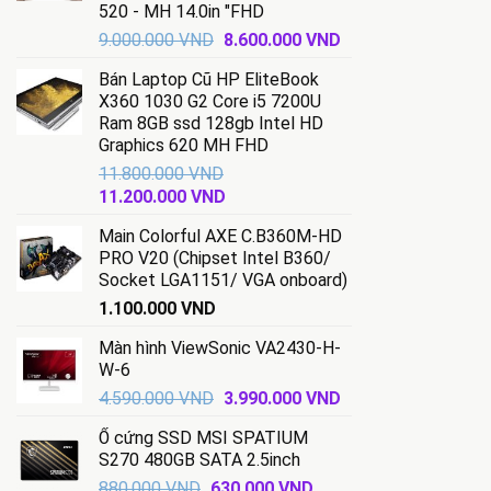
520 - MH 14.0in "FHD
Giá
Giá
9.000.000
VND
8.600.000
VND
gốc
hiện
Bán Laptop Cũ HP EliteBook
là:
tại
X360 1030 G2 Core i5 7200U
9.000.000 VND.
là:
Ram 8GB ssd 128gb Intel HD
8.600.000 VND.
Graphics 620 MH FHD
11.800.000
VND
Giá
Giá
11.200.000
VND
gốc
hiện
Main Colorful AXE C.B360M-HD
là:
tại
PRO V20 (Chipset Intel B360/
11.800.000 VND.
là:
Socket LGA1151/ VGA onboard)
11.200.000 VND.
1.100.000
VND
Màn hình ViewSonic VA2430-H-
W-6
Giá
Giá
4.590.000
VND
3.990.000
VND
gốc
hiện
Ổ cứng SSD MSI SPATIUM
là:
tại
S270 480GB SATA 2.5inch
4.590.000 VND.
là:
Giá
Giá
880.000
VND
630.000
VND
3.990.000 VND.