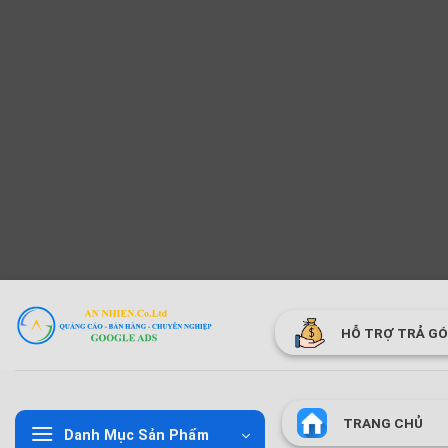
Bỏ
qua
HỖ TRỢ TRẢ G
nội
dung
TRANG CHỦ
Danh Mục Sản Phẩm