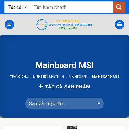
Bỏ
Tìm
qua
kiếm:
nội
dung
Mainboard MSI
TRANG CHỦ
/
LINH KIỆN MÁY TÍNH
/
MAINBOARD
/
MAINBOARD MSI
TẤT CẢ SẢN PHẨM