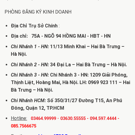
PHÒNG ĐĂNG KÝ KINH DOANH
Địa Chỉ Trụ Sở Chính
:
Địa chỉ: 75A - NGÕ 94 HỒNG MAI - HBT - HN
Chi Nhánh 1 - HN:
11/13 Minh Khai – Hai Bà Trưng –
Hà Nội.
Chi Nhánh 2 - HN:
34 Đại La – Hai Bà Trưng – Hà Nội.
Chi Nhánh 3 - HN:
Chi Nhánh 3 - HN: 1209 Giải Phóng,
Thịnh Liệt, Hoàng Mai, Hà Nội. LH: 0969 923 111 – Hai
Bà Trưng – Hà Nội.
Chi Nhánh HCM:
Số 350/31/27 Đường T15, An Phú
Đông, Quận 12, TP.HCM
Hotline:
-
03464.99999
03630.55555
-
094.597.4444
-
085.7566675