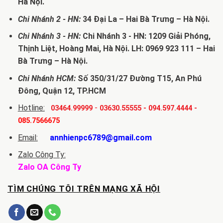
Hà Nội.
Chi Nhánh 2 - HN:
34 Đại La – Hai Bà Trưng – Hà Nội.
Chi Nhánh 3 - HN:
Chi Nhánh 3 - HN: 1209 Giải Phóng,
Thịnh Liệt, Hoàng Mai, Hà Nội. LH: 0969 923 111 – Hai
Bà Trưng – Hà Nội.
Chi Nhánh HCM:
Số 350/31/27 Đường T15, An Phú
Đông, Quận 12, TP.HCM
Hotline:
-
03464.99999
03630.55555
-
094.597.4444
-
085.7566675
Email:
annhienpc6789@gmail.com
Zalo Công Ty:
Zalo OA Công Ty
TÌM CHÚNG TÔI TRÊN MẠNG XÃ HỘI