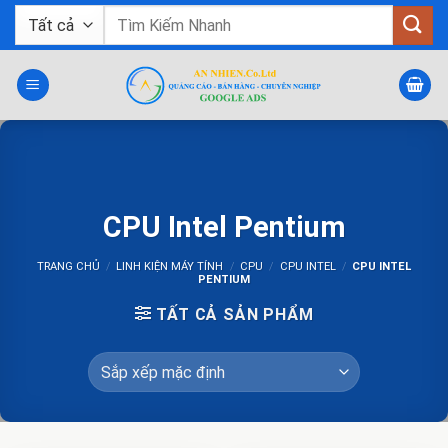
Bỏ
Tìm
qua
kiếm:
nội
dung
CPU Intel Pentium
TRANG CHỦ
/
LINH KIỆN MÁY TÍNH
/
CPU
/
CPU INTEL
/
CPU INTEL
PENTIUM
TẤT CẢ SẢN PHẨM