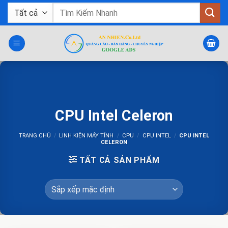
Bỏ
Tìm
qua
kiếm:
nội
dung
CPU Intel Celeron
TRANG CHỦ
/
LINH KIỆN MÁY TÍNH
/
CPU
/
CPU INTEL
/
CPU INTEL
CELERON
TẤT CẢ SẢN PHẨM