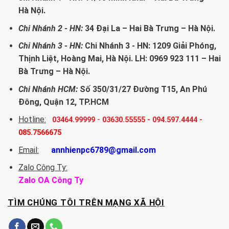
Hà Nội.
Chi Nhánh 2 - HN:
34 Đại La – Hai Bà Trưng – Hà Nội.
Chi Nhánh 3 - HN:
Chi Nhánh 3 - HN: 1209 Giải Phóng,
Thịnh Liệt, Hoàng Mai, Hà Nội. LH: 0969 923 111 – Hai
Bà Trưng – Hà Nội.
Chi Nhánh HCM:
Số 350/31/27 Đường T15, An Phú
Đông, Quận 12, TP.HCM
Hotline:
-
03464.99999
03630.55555
-
094.597.4444
-
085.7566675
Email:
annhienpc6789@gmail.com
Zalo Công Ty:
Zalo OA Công Ty
TÌM CHÚNG TÔI TRÊN MẠNG XÃ HỘI