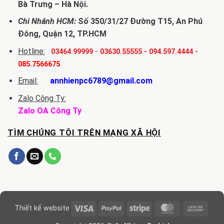
Bà Trưng – Hà Nội.
Chi Nhánh HCM:
Số 350/31/27 Đường T15, An Phú
Đông, Quận 12, TP.HCM
Hotline:
-
03464.99999
03630.55555
-
094.597.4444
-
085.7566675
Email:
annhienpc6789@gmail.com
Zalo Công Ty:
Zalo OA Công Ty
TÌM CHÚNG TÔI TRÊN MẠNG XÃ HỘI
Visa
PayPal
Stripe
MasterCard
Cash
Thiết kế website
On