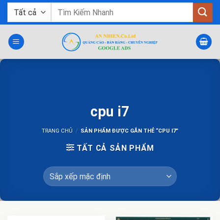
Bỏ
Tìm
qua
kiếm:
nội
dung
cpu i7
TRANG CHỦ
/
SẢN PHẨM ĐƯỢC GẮN THẺ “CPU I7”
TẤT CẢ SẢN PHẨM