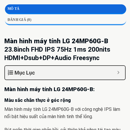
MÔ TẢ
ĐÁNH GIÁ (0)
Màn hình máy tính LG 24MP60G-B
23.8inch FHD IPS 75Hz 1ms 200nits
HDMI+Dsub+DP+Audio Freesync
Mục Lục
Màn hình máy tính LG 24MP60G-B:
Màu sắc chân thực ở góc rộng
Màn hình máy tính LG 24MP60G-B với công nghệ IPS làm
nổi bật hiệu suất của màn hình tinh thể lỏng.
Rút ngắn thời gian phản hồi, cải thiện khả năng tái tạo màu