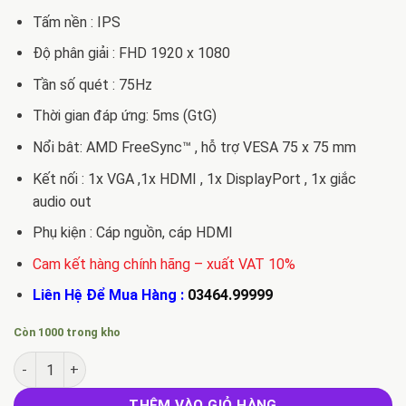
Tấm nền : IPS
Độ phân giải : FHD 1920 x 1080
Tần số quét : 75Hz
Thời gian đáp ứng: 5ms (GtG)
Nổi bât: AMD FreeSync™ , hỗ trợ VESA 75 x 75 mm
Kết nối : 1x VGA ,1x HDMI , 1x DisplayPort , 1x giắc
audio out
Phụ kiện : Cáp nguồn, cáp HDMI
Cam kết hàng chính hãng – xuất VAT 10%
Liên Hệ Để Mua Hàng :
03464.99999
Còn 1000 trong kho
Bán màn hình máy tính LG 24MP60G-B số lượng
THÊM VÀO GIỎ HÀNG