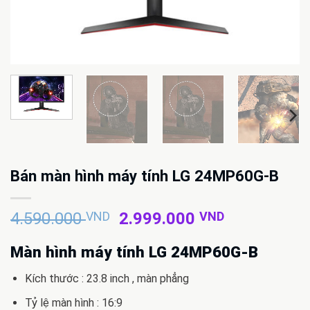
Bán màn hình máy tính LG 24MP60G-B
Giá
Giá
4.590.000
VND
2.999.000
VND
gốc
hiện
là:
tại
Màn hình máy tính LG 24MP60G-B
4.590.000 VND.
là:
Kích thước : 23.8 inch , màn phẳng
2.999.000 
Tỷ lệ màn hình : 16:9