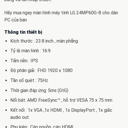
Hãy mua ngay màn hình máy tính LG 24MP60G-B cho dàn
PC của bạn
Thông tin thiết bị
Kích thước : 23.8 inch , màn phẳng
Tỷ lệ màn hình : 16:9
Tấm nền : IPS
Độ phân giải : FHD 1920 x 1080
Tần số quét : 75Hz
Thời gian đáp ứng: 5ms (GtG)
Nổi bât: AMD FreeSync™ , hỗ trợ VESA 75 x 75 mm
Kết nối : 1x VGA ,1x HDMI , 1x DisplayPort , 1x giắc
audio out
Phụ kiện : Cáp nguồn, cáp HDMI