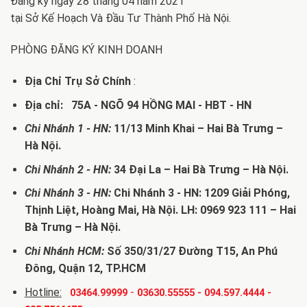
Đăng ký ngày 28 tháng 04 năm 2021
tại Sở Kế Hoạch Và Đầu Tư Thành Phố Hà Nội.
PHÒNG ĐĂNG KÝ KINH DOANH
Địa Chỉ Trụ Sở Chính
:
Địa chỉ: 75A - NGÕ 94 HỒNG MAI - HBT - HN
Chi Nhánh 1 - HN:
11/13 Minh Khai – Hai Bà Trưng –
Hà Nội.
Chi Nhánh 2 - HN:
34 Đại La – Hai Bà Trưng – Hà Nội.
Chi Nhánh 3 - HN:
Chi Nhánh 3 - HN: 1209 Giải Phóng,
Thịnh Liệt, Hoàng Mai, Hà Nội. LH: 0969 923 111 – Hai
Bà Trưng – Hà Nội.
Chi Nhánh HCM:
Số 350/31/27 Đường T15, An Phú
Đông, Quận 12, TP.HCM
Hotline:
-
03464.99999
03630.55555
-
094.597.4444
-