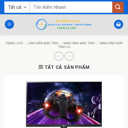
Bỏ
Tìm
qua
kiếm:
nội
dung
TRANG CHỦ
/
LINH KIỆN MÁY TÍNH
/
MÀN HÌNH MÁY TÍNH
/
MÀN HÌNH MÁY
TÍNH LG
TẤT CẢ SẢN PHẨM