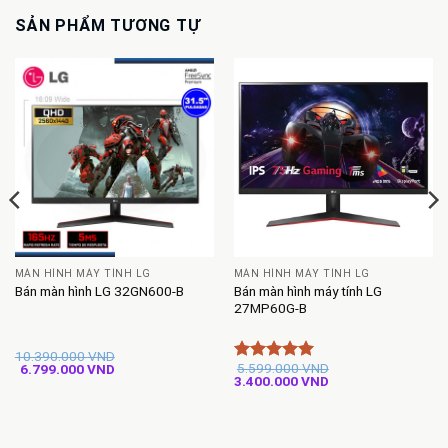
SẢN PHẨM TƯƠNG TỰ
MÀN HÌNH MÁY TÍNH LG
MÀN HÌNH MÁY TÍNH LG
Bán màn hình máy tính LG
Bán màn hình LG 32GN600-B
27MP60G-B
10.390.000
VND
Giá
Giá
5.599.000
VND
6.799.000
VND
Được xếp
Giá
Giá
gốc
hiện
3.400.000
VND
hạng
5
5
gốc
hiện
là:
tại
sao
là:
tại
10.390.000 VND.
là:
5.599.000 VND.
là:
6.799.000 VND.
3.400.000 VND.