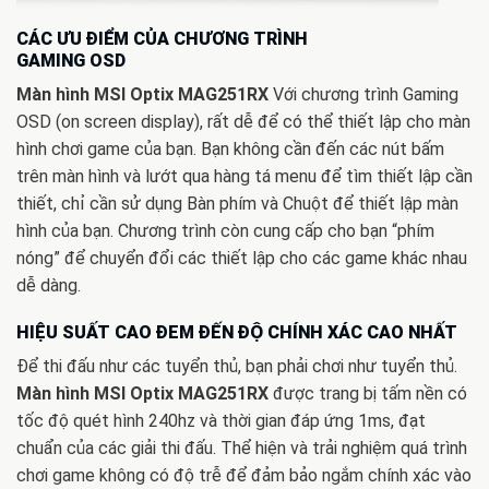
CÁC ƯU ĐIỂM CỦA CHƯƠNG TRÌNH
GAMING OSD
Màn hình MSI Optix MAG251RX
Với chương trình Gaming
OSD (on screen display), rất dễ để có thể thiết lập cho màn
hình chơi game của bạn. Bạn không cần đến các nút bấm
trên màn hình và lướt qua hàng tá menu để tìm thiết lập cần
thiết, chỉ cần sử dụng Bàn phím và Chuột để thiết lập màn
hình của bạn. Chương trình còn cung cấp cho bạn “phím
nóng” để chuyển đổi các thiết lập cho các game khác nhau
dễ dàng.
HIỆU SUẤT CAO ĐEM ĐẾN ĐỘ CHÍNH XÁC CAO NHẤT
Để thi đấu như các tuyển thủ, bạn phải chơi như tuyển thủ.
Màn hình MSI Optix MAG251RX
được trang bị tấm nền có
tốc độ quét hình 240hz và thời gian đáp ứng 1ms, đạt
chuẩn của các giải thi đấu. Thể hiện và trải nghiệm quá trình
chơi game không có độ trễ để đảm bảo ngắm chính xác vào