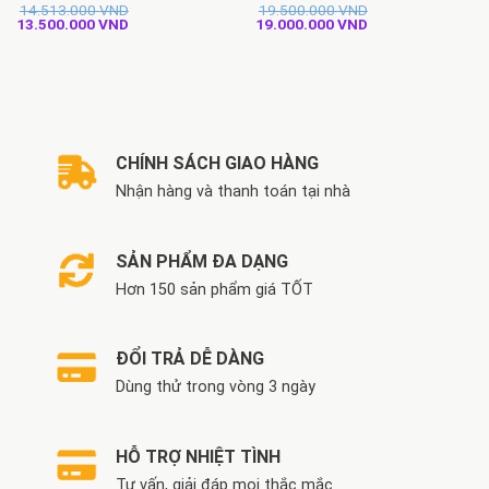
14.513.000
VND
19.500.000
VND
Giá
Giá
Giá
Giá
13.500.000
VND
19.000.000
VND
gốc
hiện
gốc
hiện
là:
tại
là:
tại
14.513.000 VND.
là:
19.500.000 VND.
là:
13.500.000 VND.
19.000.000 VND.
CHÍNH SÁCH GIAO HÀNG
Nhận hàng và thanh toán tại nhà
SẢN PHẨM ĐA DẠNG
Hơn 150 sản phẩm giá TỐT
ĐỔI TRẢ DỄ DÀNG
Dùng thử trong vòng 3 ngày
HỖ TRỢ NHIỆT TÌNH
Tư vấn, giải đáp mọi thắc mắc