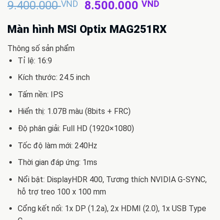
Giá
Giá
9.400.000
VND
8.500.000
VND
gốc
hiện
là:
tại
Màn hình MSI Optix MAG251RX
9.400.000 VND.
là:
Thông số sản phẩm
8.500.000 
Tỉ lệ: 16:9
Kích thước: 24.5 inch
Tấm nền: IPS
Hiển thị: 1.07B màu (8bits + FRC)
Độ phân giải: Full HD (1920×1080)
Tốc độ làm mới: 240Hz
Thời gian đáp ứng: 1ms
Nổi bật: DisplayHDR 400, Tương thích NVIDIA G-SYNC,
hỗ trợ treo 100 x 100 mm
Cổng kết nối: 1x DP (1.2a), 2x HDMI (2.0), 1x USB Type