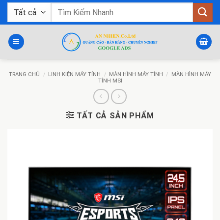
Bỏ
Tìm
qua
kiếm:
nội
dung
TRANG CHỦ
/
LINH KIỆN MÁY TÍNH
/
MÀN HÌNH MÁY TÍNH
/
MÀN HÌNH MÁY
TÍNH MSI
TẤT CẢ SẢN PHẨM