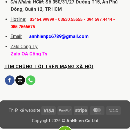
Chi Nhánh HCM:
Số 350/31/27 Đường T15, An Phú
Đông, Quận 12, TP.HCM
Hotline:
-
03464.99999
03630.55555
-
094.597.4444
-
085.7566675
Email:
annhienpc6789@gmail.com
Zalo Công Ty:
Zalo OA Công Ty
TÌM CHÚNG TÔI TRÊN MẠNG XÃ HỘI
Visa
PayPal
Stripe
MasterCard
Cash
Thiết kế website
On
Copyright 2026 ©
AnNhien.Co.Ltd
Delive