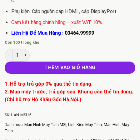
C
Phụ kiện: Cáp nguồn,cáp HDMI , cáp DisplayPort.
Cam kết hàng chính hãng – xuất VAT 10%
Liên Hệ Để Mua Hàng :
03464.99999
Còn 100 trong kho
Bán Màn Hình MSI Optix MAG251RX số lượng
THÊM VÀO GIỎ HÀNG
1. Hỗ trợ trả góp 0% qua thẻ tín dụng.
2. Mua máy trước, trả góp sau. Không cần thẻ tín dụng.
(Chỉ hỗ trợ Hộ Khẩu Gốc Hà Nội.)
SKU:
AN-MSI15
Danh mục:
Màn Hình Máy Tính MSI
,
Linh Kiện Máy Tính
,
Màn Hình Máy
Tính