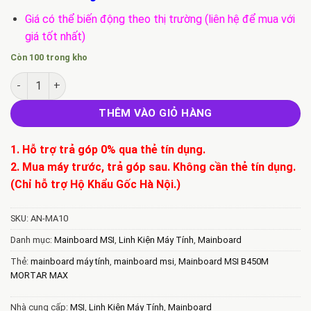
Giá có thể biến động theo thị trường (liên hệ để mua với
giá tốt nhất)
Còn 100 trong kho
Mainboard MSI B450M MORTAR MAX (AMD B450, Socket AM4, 
THÊM VÀO GIỎ HÀNG
1. Hỗ trợ trả góp 0% qua thẻ tín dụng.
2. Mua máy trước, trả góp sau. Không cần thẻ tín dụng.
(Chỉ hỗ trợ Hộ Khẩu Gốc Hà Nội.)
SKU:
AN-MA10
Danh mục:
Mainboard MSI
,
Linh Kiện Máy Tính
,
Mainboard
Thẻ:
mainboard máy tính
,
mainboard msi
,
Mainboard MSI B450M
MORTAR MAX
Nhà cung cấp:
MSI
,
Linh Kiện Máy Tính
,
Mainboard