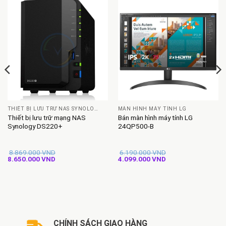
THIẾT BỊ LƯU TRỮ NAS SYNOLOGY
MÀN HÌNH MÁY TÍNH LG
Thiết bị lưu trữ mạng NAS
Bán màn hình máy tính LG
Synology DS220+
24QP500-B
8.869.000
VND
6.190.000
VND
Giá
Giá
Giá
Giá
8.650.000
VND
4.099.000
VND
gốc
hiện
gốc
hiện
là:
tại
là:
tại
8.869.000 VND.
là:
6.190.000 VND.
là:
8.650.000 VND.
4.099.000 VND.
CHÍNH SÁCH GIAO HÀNG