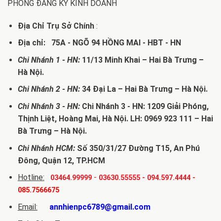
PHÒNG ĐĂNG KÝ KINH DOANH
Địa Chỉ Trụ Sở Chính
:
Địa chỉ: 75A - NGÕ 94 HỒNG MAI - HBT - HN
Chi Nhánh 1 - HN:
11/13 Minh Khai – Hai Bà Trưng –
Hà Nội.
Chi Nhánh 2 - HN:
34 Đại La – Hai Bà Trưng – Hà Nội.
Chi Nhánh 3 - HN:
Chi Nhánh 3 - HN: 1209 Giải Phóng,
Thịnh Liệt, Hoàng Mai, Hà Nội. LH: 0969 923 111 – Hai
Bà Trưng – Hà Nội.
Chi Nhánh HCM:
Số 350/31/27 Đường T15, An Phú
Đông, Quận 12, TP.HCM
Hotline:
-
03464.99999
03630.55555
-
094.597.4444
-
085.7566675
Email:
annhienpc6789@gmail.com