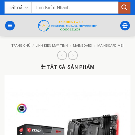
Bỏ
Tìm
qua
kiếm:
nội
dung
TRANG CHỦ
/
LINH KIỆN MÁY TÍNH
/
MAINBOARD
/
MAINBOARD MSI
TẤT CẢ SẢN PHẨM