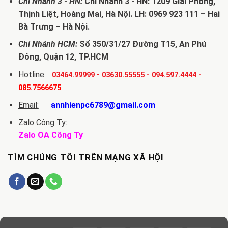
Chi Nhánh 3 - HN:
Chi Nhánh 3 - HN: 1209 Giải Phóng,
Thịnh Liệt, Hoàng Mai, Hà Nội. LH: 0969 923 111 – Hai
Bà Trưng – Hà Nội.
Chi Nhánh HCM:
Số 350/31/27 Đường T15, An Phú
Đông, Quận 12, TP.HCM
Hotline:
-
03464.99999
03630.55555
-
094.597.4444
-
085.7566675
Email:
annhienpc6789@gmail.com
Zalo Công Ty:
Zalo OA Công Ty
TÌM CHÚNG TÔI TRÊN MẠNG XÃ HỘI