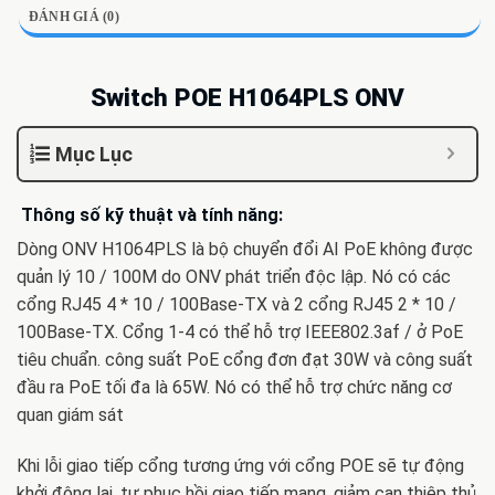
ĐÁNH GIÁ (0)
Switch POE H1064PLS ONV
Mục Lục
Thông số kỹ thuật và tính năng:
Dòng ONV H1064PLS là bộ chuyển đổi AI PoE không được
quản lý 10 / 100M do ONV phát triển độc lập. Nó có các
cổng RJ45 4 * 10 / 100Base-TX và 2 cổng RJ45 2 * 10 /
100Base-TX. Cổng 1-4 có thể hỗ trợ IEEE802.3af / ở PoE
tiêu chuẩn. công suất PoE cổng đơn đạt 30W và công suất
đầu ra PoE tối đa là 65W. Nó có thể hỗ trợ chức năng cơ
quan giám sát
Khi lỗi giao tiếp cổng tương ứng với cổng POE sẽ tự động
khởi động lại, tự phục hồi giao tiếp mạng, giảm can thiệp thủ