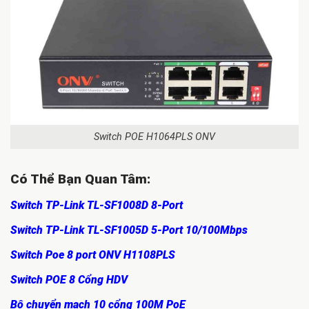
Switch POE H1064PLS ONV
Có Thể Bạn Quan Tâm:
Switch TP-Link TL-SF1008D 8-Port
Switch TP-Link TL-SF1005D 5-Port 10/100Mbps
Switch Poe 8 port ONV H1108PLS
Switch POE 8 Cổng HDV
Bộ chuyển mạch 10 cổng 100M PoE