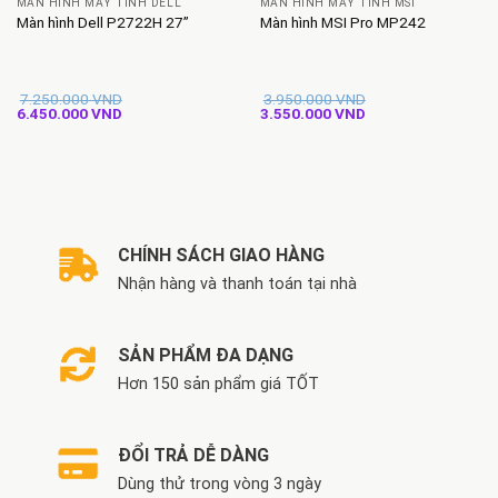
MÀN HÌNH MÁY TÍNH DELL
MÀN HÌNH MÁY TÍNH MSI
Màn hình Dell P2722H 27”
Màn hình MSI Pro MP242
7.250.000
VND
3.950.000
VND
Giá
Giá
Giá
Giá
6.450.000
VND
3.550.000
VND
gốc
hiện
gốc
hiện
là:
tại
là:
tại
7.250.000 VND.
là:
3.950.000 VND.
là:
6.450.000 VND.
3.550.000 VND.
CHÍNH SÁCH GIAO HÀNG
Nhận hàng và thanh toán tại nhà
SẢN PHẨM ĐA DẠNG
Hơn 150 sản phẩm giá TỐT
ĐỔI TRẢ DỄ DÀNG
Dùng thử trong vòng 3 ngày