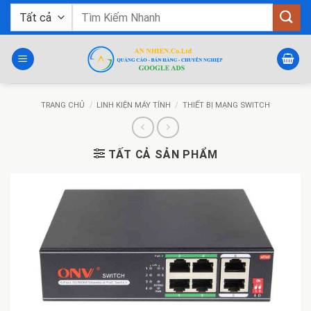
Bỏ
Tìm
qua
kiếm:
nội
dung
TRANG CHỦ
/
LINH KIỆN MÁY TÍNH
/
THIẾT BỊ MẠNG SWITCH
TẤT CẢ SẢN PHẨM