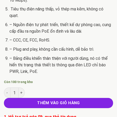
10 Mbps).
Tiêu thụ điện năng thấp, vỏ thép mạ kẽm, không có
quạt.
– Nguồn điện tự phát triển, thiết kế dự phòng cao, cung
cấp đầu ra nguồn PoE ổn định và lâu dài.
– CCC, CE, FCC, RoHS.
– Plug and play, không cần cấu hình, dễ bảo trì.
– Bảng điều khiển thân thiện với người dùng, nó có thể
hiển thị trạng thái thiết bị thông qua đèn LED chỉ báo
PWR, Link, PoE.
Còn 100 trong kho
Switch POE H1064PLS ONV số lượng
THÊM VÀO GIỎ HÀNG
1. Hỗ trợ trả góp 0% qua thẻ tín dụng.