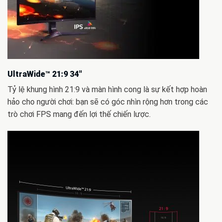
UltraWide™ 21:9 34″
Tỷ lệ khung hình 21:9 và màn hình cong là sự kết hợp hoàn
hảo cho người chơi: bạn sẽ có góc nhìn rộng hơn trong các
trò chơi FPS mang đến lợi thế chiến lược.