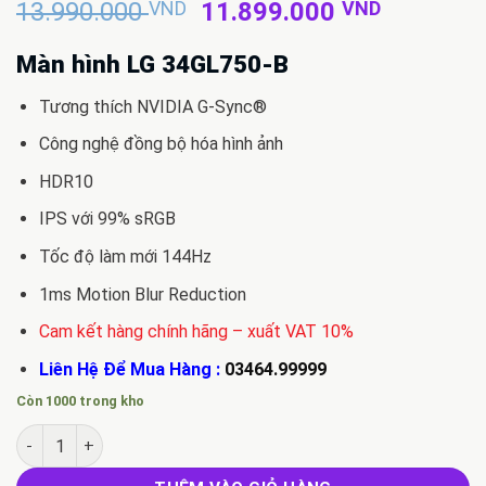
Giá
Giá
13.990.000
VND
11.899.000
VND
gốc
hiện
là:
tại
Màn hình LG 34GL750-B
13.990.000 VND.
là:
Tương thích NVIDIA G-Sync®
11.899.
Công nghệ đồng bộ hóa hình ảnh
HDR10
IPS với 99% sRGB
Tốc độ làm mới 144Hz
1ms Motion Blur Reduction
Cam kết hàng chính hãng – xuất VAT 10%
Liên Hệ Để Mua Hàng :
03464.99999
Còn 1000 trong kho
Bán màn hình LG 34GL750-B số lượng