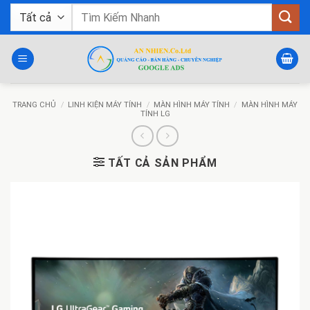
Bỏ
Tìm
qua
kiếm:
nội
dung
TRANG CHỦ
/
LINH KIỆN MÁY TÍNH
/
MÀN HÌNH MÁY TÍNH
/
MÀN HÌNH MÁY
TÍNH LG
TẤT CẢ SẢN PHẨM