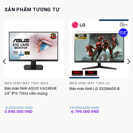
SẢN PHẨM TƯƠNG TỰ
MÀN HÌNH MÁY TÍNH ASUS
MÀN HÌNH MÁY TÍNH LG
Bán màn hình ASUS VA24EHE
Bán màn hình LG 32GN600-B
24″ IPS 75Hz viền mỏng
4.290.000
VND
10.390.000
VND
Giá
Giá
Giá
Giá
3.890.000
VND
6.799.000
VND
gốc
hiện
gốc
hiện
là:
tại
là:
tại
4.290.000 VND.
là:
10.390.000 VND.
là:
3.890.000 VND.
6.799.000 VND.