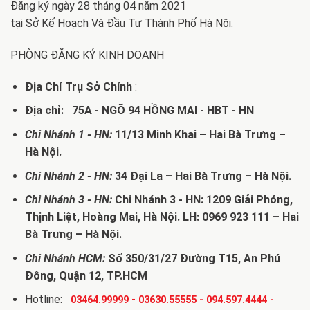
Đăng ký ngày 28 tháng 04 năm 2021
tại Sở Kế Hoạch Và Đầu Tư Thành Phố Hà Nội.
PHÒNG ĐĂNG KÝ KINH DOANH
Địa Chỉ Trụ Sở Chính
:
Địa chỉ: 75A - NGÕ 94 HỒNG MAI - HBT - HN
Chi Nhánh 1 - HN:
11/13 Minh Khai – Hai Bà Trưng –
Hà Nội.
Chi Nhánh 2 - HN:
34 Đại La – Hai Bà Trưng – Hà Nội.
Chi Nhánh 3 - HN:
Chi Nhánh 3 - HN: 1209 Giải Phóng,
Thịnh Liệt, Hoàng Mai, Hà Nội. LH: 0969 923 111 – Hai
Bà Trưng – Hà Nội.
Chi Nhánh HCM:
Số 350/31/27 Đường T15, An Phú
Đông, Quận 12, TP.HCM
Hotline:
-
03464.99999
03630.55555
-
094.597.4444
-