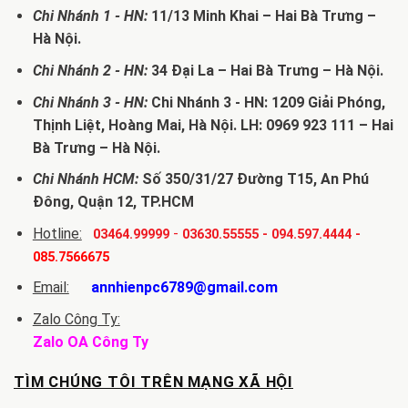
Chi Nhánh 1 - HN:
11/13 Minh Khai – Hai Bà Trưng –
Hà Nội.
Chi Nhánh 2 - HN:
34 Đại La – Hai Bà Trưng – Hà Nội.
Chi Nhánh 3 - HN:
Chi Nhánh 3 - HN: 1209 Giải Phóng,
Thịnh Liệt, Hoàng Mai, Hà Nội. LH: 0969 923 111 – Hai
Bà Trưng – Hà Nội.
Chi Nhánh HCM:
Số 350/31/27 Đường T15, An Phú
Đông, Quận 12, TP.HCM
Hotline:
-
03464.99999
03630.55555
-
094.597.4444
-
085.7566675
Email:
annhienpc6789@gmail.com
Zalo Công Ty:
Zalo OA Công Ty
TÌM CHÚNG TÔI TRÊN MẠNG XÃ HỘI