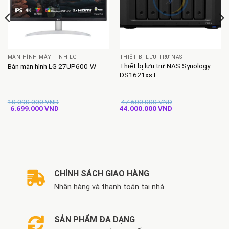
MÀN HÌNH MÁY TÍNH LG
THIẾT BỊ LƯU TRỮ NAS
Thiết bị lưu trữ NAS Synology
Bán màn hình LG 27UP600-W
DS1621xs+
10.090.000
VND
47.600.000
VND
Giá
Giá
Giá
Giá
6.699.000
VND
44.000.000
VND
gốc
hiện
gốc
hiện
là:
tại
là:
tại
10.090.000 VND.
là:
47.600.000 VND.
là:
6.699.000 VND.
44.000.000 VND.
CHÍNH SÁCH GIAO HÀNG
Nhận hàng và thanh toán tại nhà
SẢN PHẨM ĐA DẠNG