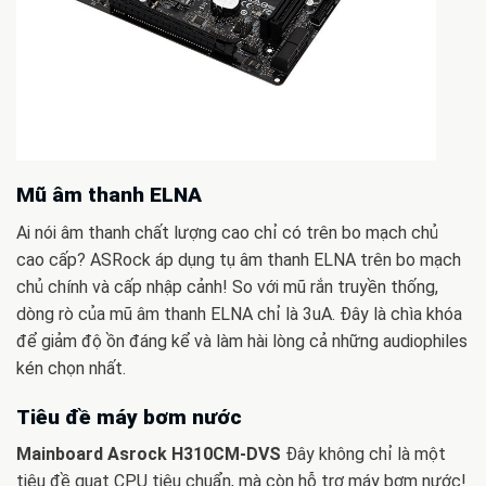
Mũ âm thanh ELNA
Ai nói âm thanh chất lượng cao chỉ có trên bo mạch chủ
cao cấp? ASRock áp dụng tụ âm thanh ELNA trên bo mạch
chủ chính và cấp nhập cảnh! So với mũ rắn truyền thống,
dòng rò của mũ âm thanh ELNA chỉ là 3uA. Đây là chìa khóa
để giảm độ ồn đáng kể và làm hài lòng cả những audiophiles
kén chọn nhất.
Tiêu đề máy bơm nước
Mainboard Asrock H310CM-DVS
Đây không chỉ là một
tiêu đề quạt CPU tiêu chuẩn, mà còn hỗ trợ máy bơm nước!