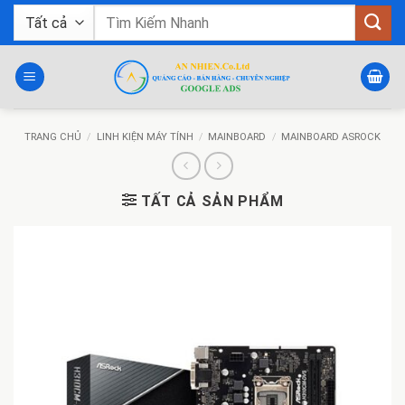
Bỏ
Tìm
qua
kiếm:
nội
dung
TRANG CHỦ
/
LINH KIỆN MÁY TÍNH
/
MAINBOARD
/
MAINBOARD ASROCK
TẤT CẢ SẢN PHẨM