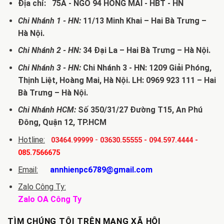
Địa chỉ: 75A - NGÕ 94 HỒNG MAI - HBT - HN
Chi Nhánh 1 - HN:
11/13 Minh Khai – Hai Bà Trưng –
Hà Nội.
Chi Nhánh 2 - HN:
34 Đại La – Hai Bà Trưng – Hà Nội.
Chi Nhánh 3 - HN:
Chi Nhánh 3 - HN: 1209 Giải Phóng,
Thịnh Liệt, Hoàng Mai, Hà Nội. LH: 0969 923 111 – Hai
Bà Trưng – Hà Nội.
Chi Nhánh HCM:
Số 350/31/27 Đường T15, An Phú
Đông, Quận 12, TP.HCM
Hotline:
-
03464.99999
03630.55555
-
094.597.4444
-
085.7566675
Email:
annhienpc6789@gmail.com
Zalo Công Ty:
Zalo OA Công Ty
TÌM CHÚNG TÔI TRÊN MẠNG XÃ HỘI