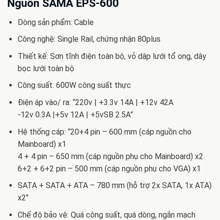
Nguồn SAMA EPS-600
Dòng sản phẩm: Cable
Công nghệ: Single Rail, chứng nhận 80plus
Thiết kế: Sơn tĩnh điện toàn bộ, vỏ dập lưới tổ ong, dây
bọc lưới toàn bộ
Công suất: 600W công suất thực
Điện áp vào/ ra: “220v | +3.3v 14A | +12v 42A
-12v 0.3A |+5v 12A | +5vSB 2.5A”
Hệ thống cáp: “20+4 pin – 600 mm (cáp nguồn cho
Mainboard) x1
4 + 4 pin – 650 mm (cáp nguồn phụ cho Mainboard) x2
6+2 + 6+2 pin – 500 mm (cáp nguồn phụ cho VGA) x1
SATA + SATA + ATA – 780 mm (hỗ trợ 2x SATA, 1x ATA)
x2″
Chế độ bảo vệ: Quá công suất, quá dòng, ngắn mạch