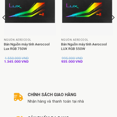
NGUỒN AEROCOOL
NGUỒN AEROCOOL
Bán Nguồn máy tính Aerocool
Bán Nguồn máy tính Aerocool
Lux RGB 750W
LUX RGB 550W
1.550.000
VND
995.000
VND
Giá
Giá
Giá
Giá
1.345.000
VND
935.000
VND
gốc
hiện
gốc
hiện
là:
tại
là:
tại
1.550.000 VND.
là:
995.000 VND.
là:
1.345.000 VND.
935.000 VND.
CHÍNH SÁCH GIAO HÀNG
Nhận hàng và thanh toán tại nhà