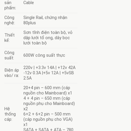
sản
Cable
phẩm:
Công
Single Rail, chứng nhận
nghệ:
80plus
Sơn tĩnh điện toàn bộ, vỏ
Thiết
dập lưới tổ ong, dây bọc
kế:
lưới toàn bộ
Công
600W công suất thực
suất:
220v | +3.3v 14A | +12v 42A
Điện áp
-12v 0.3A |+5v 12A | +5vSB
vào/ ra:
2.5A
20+4 pin – 600 mm (cáp
nguồn cho Mainboard) x1
4 + 4 pin – 650 mm (cáp
nguồn phụ cho Mainboard)
Hệ
x2
thống
6+2 + 6+2 pin – 500 mm
cáp:
(cáp nguồn phụ cho VGA)
x1
SATA + SATA + ATA – 780