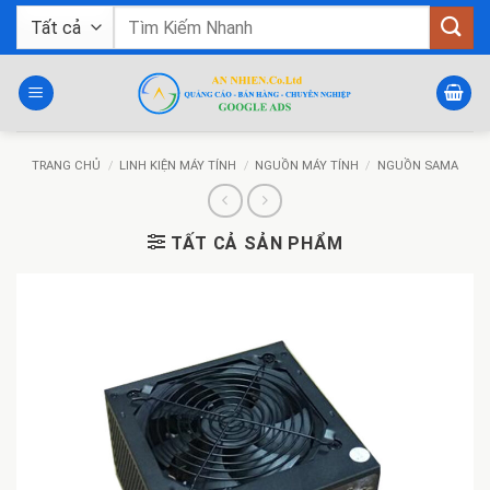
Bỏ
Tìm
qua
kiếm:
nội
dung
TRANG CHỦ
/
LINH KIỆN MÁY TÍNH
/
NGUỒN MÁY TÍNH
/
NGUỒN SAMA
TẤT CẢ SẢN PHẨM