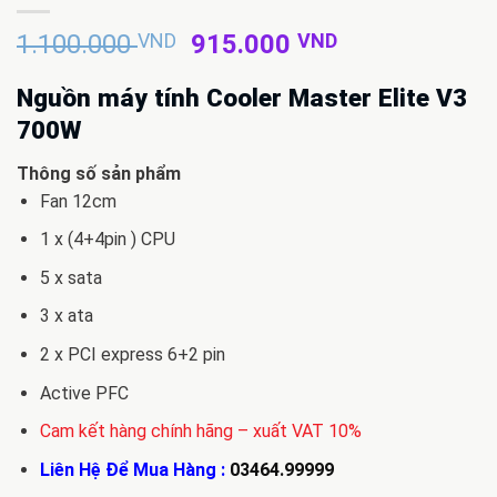
Giá
Giá
1.100.000
VND
915.000
VND
gốc
hiện
là:
tại
Nguồn máy tính Cooler Master Elite V3
1.100.000 VND.
là:
700W
915.000 VND
Thông số sản phẩm
Fan 12cm
1 x (4+4pin ) CPU
5 x sata
3 x ata
2 x PCI express 6+2 pin
Active PFC
Cam kết hàng chính hãng – xuất VAT 10%
Liên Hệ Để Mua Hàng :
03464.99999