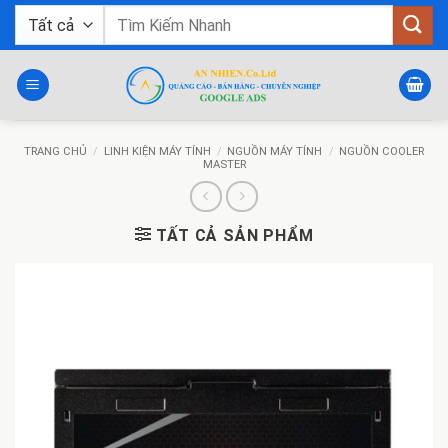
Bỏ
Tìm
qua
kiếm:
nội
dung
TRANG CHỦ
/
LINH KIỆN MÁY TÍNH
/
NGUỒN MÁY TÍNH
/
NGUỒN COOLER
MASTER
TẤT CẢ SẢN PHẨM