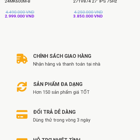
24MK600M-B
271V874 27” IPS 75Hz
4.490.000
VND
4.250.000
VND
Giá
Giá
Giá
Giá
2.999.000
VND
3.850.000
VND
gốc
hiện
gốc
hiện
là:
tại
là:
tại
4.490.000 VND.
là:
4.250.000 VND.
là:
2.999.000 VND.
3.850.000 VND.
CHÍNH SÁCH GIAO HÀNG
Nhận hàng và thanh toán tại nhà
SẢN PHẨM ĐA DẠNG
Hơn 150 sản phẩm giá TỐT
ĐỔI TRẢ DỄ DÀNG
Dùng thử trong vòng 3 ngày