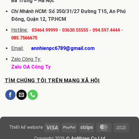
Bà Trưng – Hà Nội.
Chi Nhánh HCM:
Số 350/31/27 Đường T15, An Phú
Đông, Quận 12, TP.HCM
Hotline:
-
03464.99999
03630.55555
-
094.597.4444
-
085.7566675
Email:
annhienpc6789@gmail.com
Zalo Công Ty:
Zalo OA Công Ty
TÌM CHÚNG TÔI TRÊN MẠNG XÃ HỘI
Visa
PayPal
Stripe
MasterCard
Cash
Thiết kế website
On
Copyright 2026 ©
AnNhien.Co.Ltd