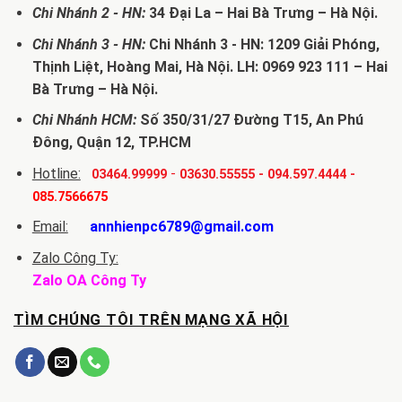
Chi Nhánh 2 - HN:
34 Đại La – Hai Bà Trưng – Hà Nội.
Chi Nhánh 3 - HN:
Chi Nhánh 3 - HN: 1209 Giải Phóng,
Thịnh Liệt, Hoàng Mai, Hà Nội. LH: 0969 923 111 – Hai
Bà Trưng – Hà Nội.
Chi Nhánh HCM:
Số 350/31/27 Đường T15, An Phú
Đông, Quận 12, TP.HCM
Hotline:
-
03464.99999
03630.55555
-
094.597.4444
-
085.7566675
Email:
annhienpc6789@gmail.com
Zalo Công Ty:
Zalo OA Công Ty
TÌM CHÚNG TÔI TRÊN MẠNG XÃ HỘI