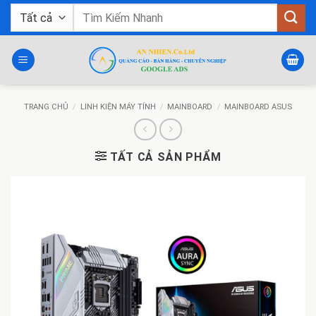
Bỏ
Tìm
qua
kiếm:
nội
dung
TRANG CHỦ
/
LINH KIỆN MÁY TÍNH
/
MAINBOARD
/
MAINBOARD ASUS
TẤT CẢ SẢN PHẨM