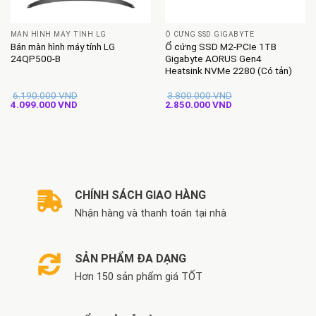
MÀN HÌNH MÁY TÍNH LG
Ổ CỨNG SSD GIGABYTE
Bán màn hình máy tính LG
Ổ cứng SSD M2-PCIe 1TB
24QP500-B
Gigabyte AORUS Gen4
Heatsink NVMe 2280 (Có tản)
6.190.000
VND
3.800.000
VND
Giá
Giá
Giá
Giá
4.099.000
VND
2.850.000
VND
gốc
hiện
gốc
hiện
là:
tại
là:
tại
6.190.000 VND.
là:
3.800.000 VND.
là:
4.099.000 VND.
2.850.000 VND.
CHÍNH SÁCH GIAO HÀNG
Nhận hàng và thanh toán tại nhà
SẢN PHẨM ĐA DẠNG
Hơn 150 sản phẩm giá TỐT