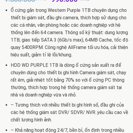
gốc
hiện
Ổ cứng gắn trong Western Purple 1TB chuyên dụng cho
là:
tại
thiết bị giám sát, đầu ghi camera, thích hợp sử dụng cho
1.500.000 VND.
là:
các cá nhân, văn phòng hoặc các doanh nghiệp với hệ
990.000 VND
thống lên đến 64 camera. Thông số kỹ thuật: dung lượng
1TB; giao tiếp SATA 3 (6Gb/s max); 64MB Cache, tốc độ
quay 5400RPM. Công nghệ AllFrame tối ưu hóa, cải thiện
hiệu suất, giảm tỉ lệ lỗi/khung.
HDD WD PURPLE 1TB là dòng ổ cứng sản xuất ra để
chuyên dùng cho thiết bị ghi hình Camera giám sát, chạy
rất êm, giải nhiệt tốt bằng 70% so với ổ cứng PC thông
thường, thích hợp trong hệ thống camera giám sát tại
nhà và doanh nghiệp vừa và nhỏ.
– Tương thích với nhiều thiết bị ghi hình số, đầu ghi của
các hệ thống giám sát DVR/ SDVR/ NVR..yêu cầu cao về
chất lượng hình ảnh.
– Khả năng hoạt động 24/7, bền bỉ, ổn định trong nhiều