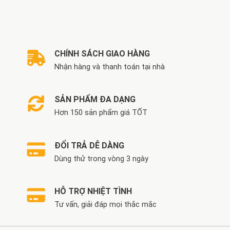
là:
tại
990
1.719.000 VND.
là:
đế
1.419.000 VND.
4.6
CHÍNH SÁCH GIAO HÀNG
Nhận hàng và thanh toán tại nhà
SẢN PHẨM ĐA DẠNG
Hơn 150 sản phẩm giá TỐT
ĐỔI TRẢ DỄ DÀNG
Dùng thử trong vòng 3 ngày
HỖ TRỢ NHIỆT TÌNH
Tư vấn, giải đáp mọi thắc mắc