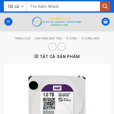
Bỏ
Tìm
qua
kiếm:
nội
dung
TRANG CHỦ
/
LINH KIỆN MÁY TÍNH
/
Ổ CỨNG
/
Ổ CỨNG HDD
TẤT CẢ SẢN PHẨM