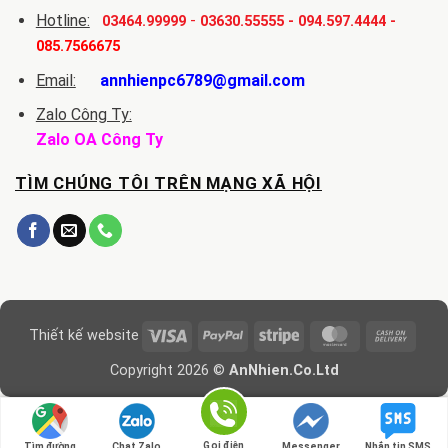
Hotline:
-
03464.99999
03630.55555
-
094.597.4444
-
085.7566675
Email:
annhienpc6789@gmail.com
Zalo Công Ty:
Zalo OA Công Ty
TÌM CHÚNG TÔI TRÊN MẠNG XÃ HỘI
Visa
PayPal
Stripe
MasterCard
Cash
Thiết kế website
On
Copyright 2026 ©
AnNhien.Co.Ltd
Delive
Gọi điện
Tìm đường
Chat Zalo
Messenger
Nhắn tin SMS