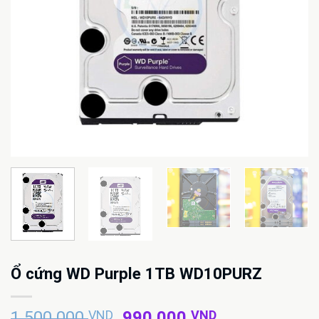
Ổ cứng WD Purple 1TB WD10PURZ
Giá
Giá
1.500.000
VND
990.000
VND