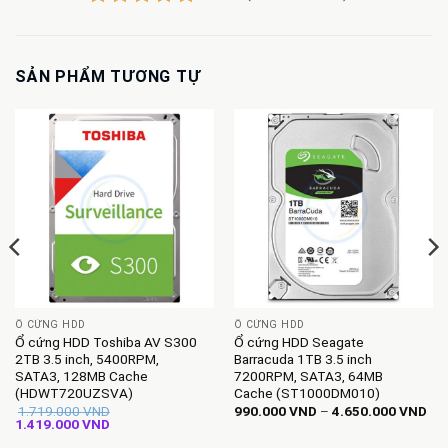
SẢN PHẨM TƯƠNG TỰ
Ổ CỨNG HDD
Ổ CỨNG HDD
Ổ cứng HDD Toshiba AV S300
Ổ cứng HDD Seagate
2TB 3.5 inch, 5400RPM,
Barracuda 1TB 3.5 inch
SATA3, 128MB Cache
7200RPM, SATA3, 64MB
(HDWT720UZSVA)
Cache (ST1000DM010)
Kh
1.719.000
VND
990.000
VND
–
4.650.000
VND
Giá
Giá
giá:
1.419.000
VND
gốc
hiện
từ