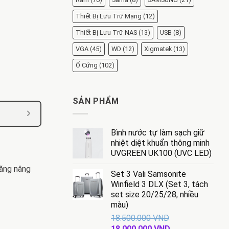
Thiết Bị Lưu Trữ Mạng
(12)
Thiết Bị Lưu Trữ NAS
(13)
USB
(8)
VGA
(45)
WD
(12)
Xigmatek
(13)
Ổ Cứng
(102)
SẢN PHẨM
Bình nước tự làm sạch giữ
nhiệt diệt khuẩn thông minh
UVGREEN UK100 (UVC LED)
năng nâng
Set 3 Vali Samsonite
Winfield 3 DLX (Set 3, tách
set size 20/25/28, nhiều
màu)
18.500.000
VND
Giá
Giá
18.000.000
VND