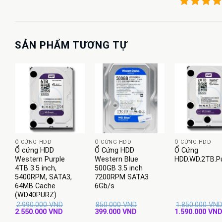
SẢN PHẨM TƯƠNG TỰ
+
+
+
Ổ CỨNG HDD
Ổ CỨNG HDD
Ổ CỨNG HDD
Ổ cứng HDD
Ổ Cứng HDD
Ổ Cứng
Western Purple
Western Blue
HDD.WD.2TB.Pu
4TB 3.5 inch,
500GB 3.5 inch
5400RPM, SATA3,
7200RPM SATA3
64MB Cache
6Gb/s
(WD40PURZ)
2.990.000
VND
850.000
VND
1.850.000
VN
Giá
Giá
Giá
Giá
Giá
2.550.000
VND
399.000
VND
1.590.000
VN
gốc
hiện
gốc
hiện
gốc