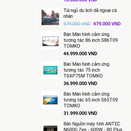
gốc
hiện
Túi ngủ du lịch dã ngoại cá
là:
tại
nhân
18.500.000 VND.
là:
Giá
Giá
579.000
VND
479.000
VND
18.000.000 VND.
gốc
hiện
Bán Màn hình cảm ứng
là:
tại
tương tác 86 inch S86T09
579.000 VND.
là:
TOMKO
479.
44.999.000
VND
Bán Màn hình cảm ứng
tương tác 75 inch
T6XP75M TOMKO
36.999.000
VND
Bán Màn hình cảm ứng
tương tác 65 inch S65T09
TOMKO
31.999.000
VND
Bán Nguồn máy tính ANTEC
N600G Zen - 600W - 80 Plus