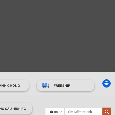
ANH CHÓNG
FREESHIP
NG CẤU HÌNH PC
Tìm
kiếm: