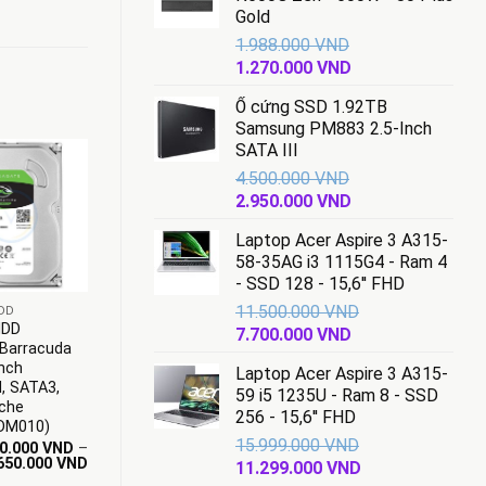
Gold
1.988.000
VND
Giá
Giá
1.270.000
VND
gốc
hiện
Ổ cứng SSD 1.92TB
là:
tại
Samsung PM883 2.5-Inch
1.988.000 VND.
là:
SATA III
1.270.000 VND.
4.500.000
VND
Giá
Giá
2.950.000
VND
gốc
hiện
Laptop Acer Aspire 3 A315-
là:
tại
58-35AG i3 1115G4 - Ram 4
4.500.000 VND.
là:
+
- SSD 128 - 15,6'' FHD
2.950.000 VND.
11.500.000
VND
DD
Ổ CỨNG HDD SEAGATE
HDD
Ổ Cứng HDD
Giá
Giá
7.700.000
VND
Barracuda
Seagate Enterprise
gốc
hiện
inch
Exos 4TB
Laptop Acer Aspire 3 A315-
là:
tại
, SATA3,
7200RPM SAS 3 12
59 i5 1235U - Ram 8 - SSD
11.500.000 VND.
là:
che
Gb/S 256MB
256 - 15,6'' FHD
7.700.000 VND.
DM010)
3.5inch
15.999.000
VND
0.000
VND
–
3.900.000
VND
Khoảng
Giá
Giá
650.000
VND
2.850.000
VND
Giá
Giá
11.299.000
VND
giá:
gốc
hiện