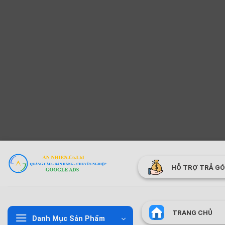
Bỏ
qua
HỖ TRỢ TRẢ G
nội
dung
TRANG CHỦ
Danh Mục Sản Phẩm