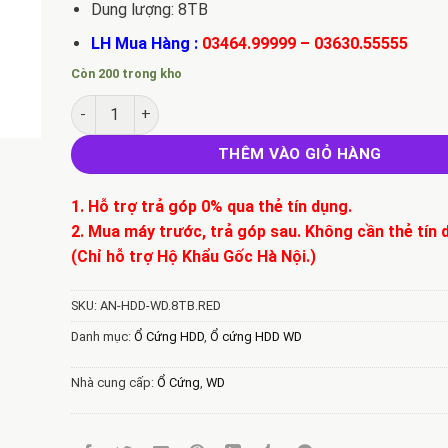
Dung lượng: 8TB
LH Mua Hàng :
03464.99999
–
03630.55555
Còn 200 trong kho
Ổ cứng HDD WD 8TB Red Plus 3.5 inch, 7200RPM, SA
THÊM VÀO GIỎ HÀNG
1. Hỗ trợ trả góp 0% qua thẻ tín dụng.
2. Mua máy trước, trả góp sau. Không cần thẻ tín 
(Chỉ hỗ trợ Hộ Khẩu Gốc Hà Nội.)
SKU:
AN-HDD-WD.8TB.RED
Danh mục:
Ổ Cứng HDD
,
Ổ cứng HDD WD
Nhà cung cấp:
Ổ Cứng
,
WD