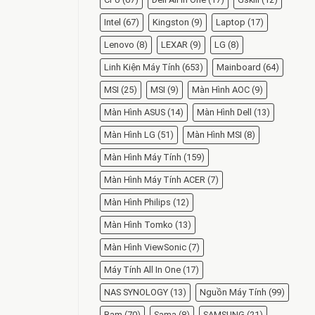
Intel
(67)
Kingston
(9)
Laptop
(17)
Lenovo
(8)
LEXAR
(9)
LG
(8)
Linh Kiện Máy Tính
(653)
Mainboard
(64)
MSI
(25)
MSI
(9)
Màn Hình AOC
(9)
Màn Hình ASUS
(14)
Màn Hình Dell
(13)
Màn Hình LG
(51)
Màn Hình MSI
(8)
Màn Hình Máy Tính
(159)
Màn Hình Máy Tính ACER
(7)
Màn Hình Philips
(12)
Màn Hình Tomko
(13)
Màn Hình ViewSonic
(7)
Máy Tính All In One
(17)
NAS SYNOLOGY
(13)
Nguồn Máy Tính
(99)
Ram
(70)
Sama
(8)
SAMSUNG
(21)