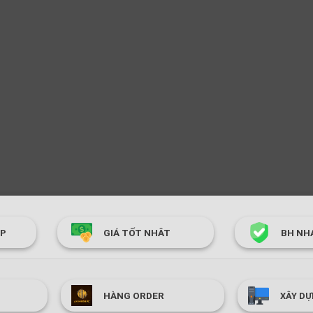
ÓP
GIÁ TỐT NHÂT
BH NH
HÀNG ORDER
XÂY DỰ