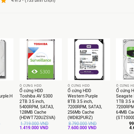
4.9/5 - (753 bình chọn)
+
+
+
Ổ CỨNG HDD
Ổ CỨNG HDD
Ổ CỨNG H
Ổ cứng HDD
Ổ cứng HDD
Ổ cứng 
rple.H
Toshiba AV S300
Western Purple
Seagate 
2TB 3.5 inch,
8TB 3.5 inch,
1TB 3.5 
5400RPM, SATA3,
7200RPM, SATA3,
7200RPM
128MB Cache
256Mb Cache
64MB Ca
(HDWT720UZSVA)
(WD82PURZ)
(ST1000
D
1.719.000
VND
8.790.000
VND
99
Giá
Giá
Giá
Giá
Giá
D
1.419.000
VND
7.600.000
VND
4.
hiện
gốc
hiện
gốc
hiện