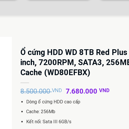
Ổ cứng HDD WD 8TB Red Plus 
inch, 7200RPM, SATA3, 256M
Cache (WD80EFBX)
Giá
Giá
8.500.000
VND
7.680.000
VND
gốc
hiện
Dòng ổ cứng HDD cao cấp
là:
tại
8.500.000 VND.
là:
Cache: 256Mb
7.680
Kết nối: Sata III 6GB/s