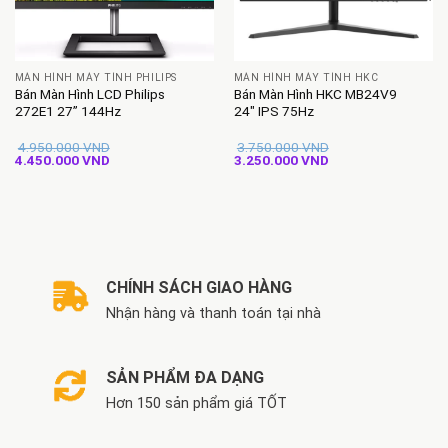
MÀN HÌNH MÁY TÍNH PHILIPS
MÀN HÌNH MÁY TÍNH HKC
Bán Màn Hình LCD Philips
Bán Màn Hình HKC MB24V9
272E1 27” 144Hz
24″ IPS 75Hz
4.950.000
VND
3.750.000
VND
Giá
Giá
Giá
Giá
4.450.000
VND
3.250.000
VND
gốc
hiện
gốc
hiện
là:
tại
là:
tại
4.950.000 VND.
là:
3.750.000 VND.
là:
4.450.000 VND.
3.250.000 VND.
CHÍNH SÁCH GIAO HÀNG
Nhận hàng và thanh toán tại nhà
SẢN PHẨM ĐA DẠNG
Hơn 150 sản phẩm giá TỐT