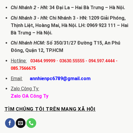
Chi Nhánh 2 - HN:
34 Đại La – Hai Bà Trưng – Hà Nội.
Chi Nhánh 3 - HN:
Chi Nhánh 3 - HN: 1209 Giải Phóng,
Thịnh Liệt, Hoàng Mai, Hà Nội. LH: 0969 923 111 – Hai
Bà Trưng – Hà Nội.
Chi Nhánh HCM:
Số 350/31/27 Đường T15, An Phú
Đông, Quận 12, TP.HCM
Hotline:
-
03464.99999
03630.55555
-
094.597.4444
-
085.7566675
Email:
annhienpc6789@gmail.com
Zalo Công Ty:
Zalo OA Công Ty
TÌM CHÚNG TÔI TRÊN MẠNG XÃ HỘI