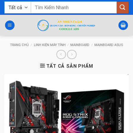
Bỏ
Tìm
qua
kiếm:
nội
dung
TRANG CHỦ
/
LINH KIỆN MÁY TÍNH
/
MAINBOARD
/
MAINBOARD ASUS
TẤT CẢ SẢN PHẨM