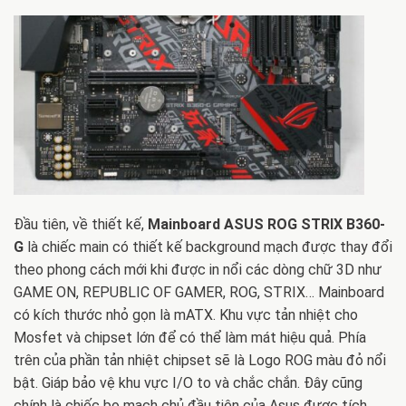
Đầu tiên, về thiết kế,
Mainboard ASUS ROG STRIX B360-
G
là chiếc main có thiết kế background mạch được thay đổi
theo phong cách mới khi được in nổi các dòng chữ 3D như
GAME ON, REPUBLIC OF GAMER, ROG, STRIX… Mainboard
có kích thước nhỏ gọn là mATX. Khu vực tản nhiệt cho
Mosfet và chipset lớn để có thể làm mát hiệu quả. Phía
trên của phần tản nhiệt chipset sẽ là Logo ROG màu đỏ nổi
bật. Giáp bảo vệ khu vực I/O to và chắc chắn. Đây cũng
chính là chiếc bo mạch chủ đầu tiên của Asus được tích