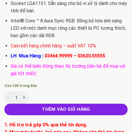
Socket LGA1151: Sẵn sàng cho bộ vi xử lý dành cho máy
tính để bàn
Intel® Core ™ 8.Aura Sync RGB: Đồng bộ hóa ánh sáng
LED với một danh mục rộng các thiết bị PC tương thích,
bao gồm các dải RGB.
Cam kết hàng chính hãng – xuất VAT 10%
LH Mua Hàng :
03464.99999
–
03630.55555
Giá có thể biến động theo thị trường (liên hệ để mua với
giá tốt nhất)
Còn 100 trong kho
Mainboard ASUS ROG STRIX B360-G GAMING (Intel B360, Sock
THÊM VÀO GIỎ HÀNG
1. Hỗ trợ trả góp 0% qua thẻ tín dụng.