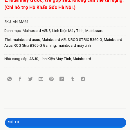
2. Mua máy trước, trả góp sau. Không cần thẻ tín dụng.
(Chỉ hỗ trợ Hộ Khẩu Gốc Hà Nội.)
SKU:
AN-MA61
Danh mục:
Mainboard ASUS
,
Linh Kiện Máy Tính
,
Mainboard
Thẻ:
mainboard asus
,
Mainboard ASUS ROG STRIX B360-G
,
Mainboard
Asus ROG Strix B365-G Gaming
,
mainboard máy tính
Nhà cung cấp:
ASUS
,
Linh Kiện Máy Tính
,
Mainboard
MÔ TẢ